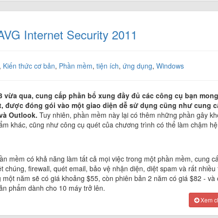
 AVG Internet Security 2011
,
Kiến thức cơ bản
,
Phần mềm
,
tiện ích
,
ứng dụng
,
Windows
ứ 3 vừa qua, cung cấp phần bổ xung đầy đủ các công cụ bạn mong
một, được đóng gói vào một giao diện dễ sử dụng cũng như cung 
và Outlook.
Tuy nhiên, phần mềm này lại có thêm những phần gây kh
hẩm khác, cũng như công cụ quét của chương trình có thể làm chậm hệ
ần mềm có khả năng làm tất cả mọi việc trong một phần mềm, cung c
iệt chúng, firewall, quét email, bảo vệ nhận diện, diệt spam và rất nhiều 
 một năm sẽ có giá khoảng $55, còn phiên bản 2 năm có giá $82 - và
sản phẩm dành cho 10 máy trở lên.
Xem chi