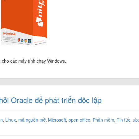
 cho các máy tính chạy Windows.
hỏi Oracle để phát triển độc lập
ản
,
Linux
,
mã nguồn mở
,
Microsoft
,
open office
,
Phần mềm
,
Tin tức
,
ub