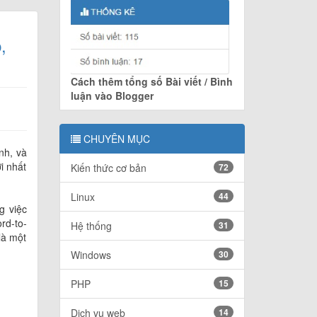
,
Cách thêm tổng số Bài viết / Bình
luận vào Blogger
CHUYÊN MỤC
nh, và
i nhất
Kiến thức cơ bản
72
Linux
44
g việc
rd-to-
Hệ thống
31
là một
Windows
30
PHP
15
Dịch vụ web
14