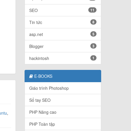
SEO
11
Tin tức
8
asp.net
5
Blogger
3
hackintosh
1
E-BOOKS
Giáo trình Photoshop
Sổ tay SEO
PHP Nâng cao
untu
,
PHP Toàn tập