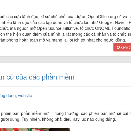
ởi các cựu lãnh đạo, kĩ sư chủ chốt của dự án OpenOffice.org cũ và 
 nhiều lãnh đạo của các tập đoàn và tổ chức lớn như Google, Novell, 
ổ chức mã nguồn mở Open Source Initiative, tổ chức GNOME Foundatio
on thể hiện quan điểm của mình là rất mong các cá nhân và tổ chức s
văn phòng hoàn toàn mở và mang lại lợi ích tốt nhất cho người dùng.
Xem chi
bản cũ của các phần mềm
ứng dụng
,
website
 phiên bản phần mềm mới. Thông thường, các phiên bản mới sẽ cải t
 người dùng. Tuy nhiên, không phải điều này lúc nào cũng đúng.