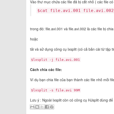
Vào thư mục chứa các file đã bị cắt nhỏ ( các file 
$cat file.avi.001 file.avi.002
trong đó: file.avi.001 và file.avi.002 là các file bị chi
hoặc
tải và sử dụng công cụ lxsplit (có cả bản cài từ tập 
$lxsplit -j file.avi.001
Cách chia các file:
Ví dụ bạn chia file của bạn thành các file nhỏ mỗi fi
$lxsplit -s file.avi 99M
Lưu ý : Ngoài lxsplit còn có công cụ HJsplit dùng để 