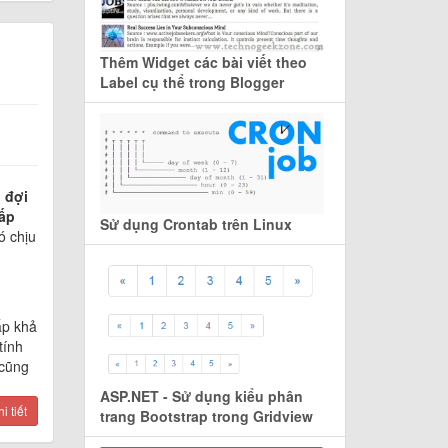
Thêm Widget các bài viết theo
Label cụ thể trong Blogger
 đợi
cấp
Sử dụng Crontab trên Linux
ó chịu
ấp khả
tính
 cũng
ASP.NET - Sử dụng kiểu phân
 tiết
trang Bootstrap trong Gridview