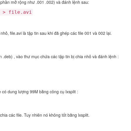
có phần mở rộng như .001 .002) và đánh lệnh sau:
 > file.avi
a nhỏ, file.avi là tập tin sau khi đã ghép các file 001 và 002 lại.
tin .deb) , vào thư mục chứa các tập tin bị chia nhỏ và đánh lệnh :
le có dung lượng 99M bằng công cụ lxsplit :
chia các file. Tuy nhiên nó không tốt bằng lxsplit.