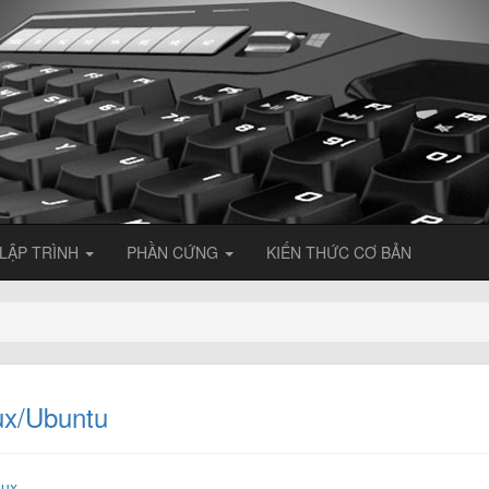
LẬP TRÌNH
PHẦN CỨNG
KIẾN THỨC CƠ BẢN
nux/Ubuntu
nux