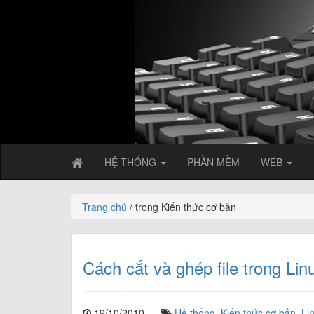
HỆ THỐNG
PHẦN MỀM
WEB
Trang chủ
/ trong Kiến thức cơ bản
Cách cắt và ghép file trong Li
19/10/2010
Hệ thống
,
Kiến thức cơ bản
,
Li