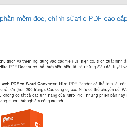
 phần mềm đọc, chỉnh sửafile PDF cao cấp
chú thích và thêm nội dung vào các file PDF hiện có, trích xuất hình ả
 Nitro PDF Reader có thể thực hiện hiện tất cả những điều đó, tuyệt vờ
 web PDF-to-Word Converter
, Nitro PDF Reader có thể làm tốt côn
file rất lớn (hơn 200 trang). Các công cụ của Nitro có thể chuyển đổi Wo
ù không có tất cả các tính năng của Nitro Pro , nhưng phiên bản này 
F đang muốn thử nghiệm công cụ mới.