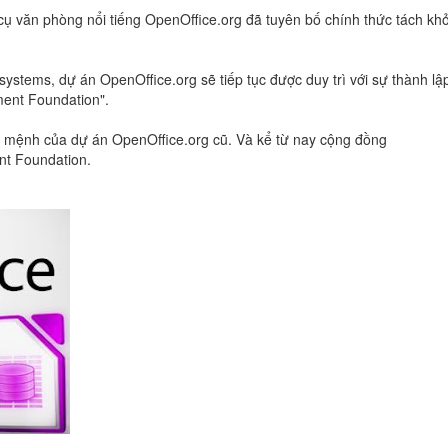
ụ văn phòng nổi tiếng OpenOffice.org đã tuyên bố chính thức tách khỏ
ystems, dự án OpenOffice.org sẽ tiếp tục được duy trì với sự thành lậ
ment Foundation".
ứ mệnh của dự án OpenOffice.org cũ. Và kể từ nay cộng đồng
nt Foundation.