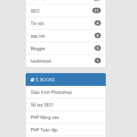
SEO
11
Tin tức
8
asp.net
5
Blogger
3
hackintosh
1
E-BOOKS
Giáo trình Photoshop
Sổ tay SEO
PHP Nâng cao
PHP Toàn tập