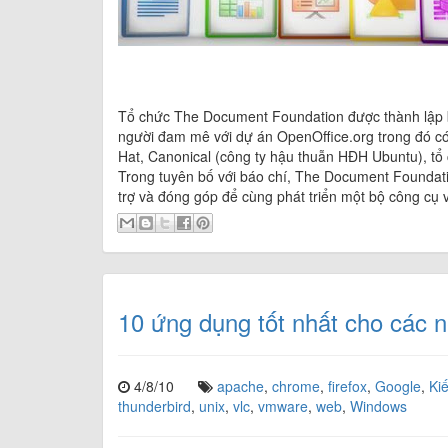
Tổ chức The Document Foundation được thành lập b
người đam mê với dự án OpenOffice.org trong đó có
Hat, Canonical (công ty hậu thuẫn HĐH Ubuntu), t
Trong tuyên bố với báo chí, The Document Foundati
trợ và đóng góp để cùng phát triển một bộ công cụ 
10 ứng dụng tốt nhất cho các 
4/8/10
apache
,
chrome
,
firefox
,
Google
,
Ki
thunderbird
,
unix
,
vlc
,
vmware
,
web
,
Windows