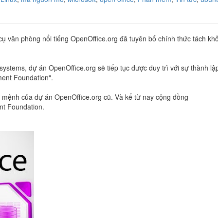
ụ văn phòng nổi tiếng OpenOffice.org đã tuyên bố chính thức tách khỏ
ystems, dự án OpenOffice.org sẽ tiếp tục được duy trì với sự thành lậ
ment Foundation".
ứ mệnh của dự án OpenOffice.org cũ. Và kể từ nay cộng đồng
nt Foundation.