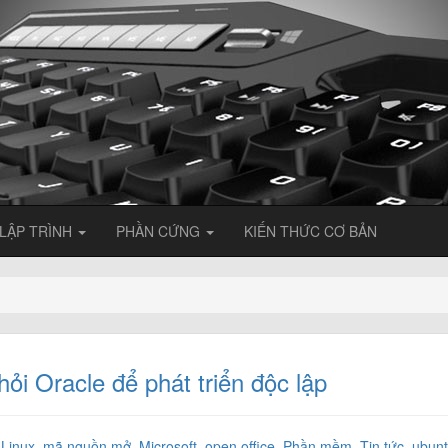
LẬP TRÌNH
PHẦN CỨNG
KIẾN THỨC CƠ BẢN
hỏi Oracle để phát triển độc lập
,
Linux
,
mã nguồn mở
,
Microsoft
,
open office
,
Phần mềm
,
Tin tức
,
ubun