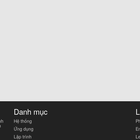
Danh mục
L
nh
Hệ thống
Ph
n
Ứng dụng
En
Lập trình
Le