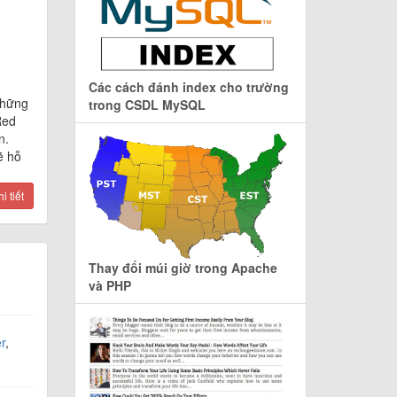
Các cách đánh index cho trường
những
trong CSDL MySQL
Red
n.
ẽ hỗ
 tiết
Thay đổi múi giờ trong Apache
và PHP
r
,