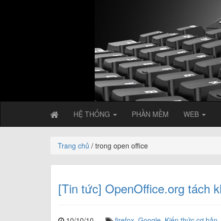
HỆ THỐNG
PHẦN MỀM
WEB
Trang chủ
/ trong open office
[Tin tức] OpenOffice.org tách k
10/10/10
firefox
,
Google
,
Kiến thức cơ bản