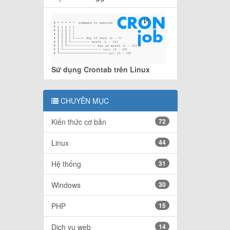
Sử dụng Crontab trên Linux
CHUYÊN MỤC
Kiến thức cơ bản
72
Linux
44
Hệ thống
31
Windows
30
PHP
15
Dịch vụ web
14