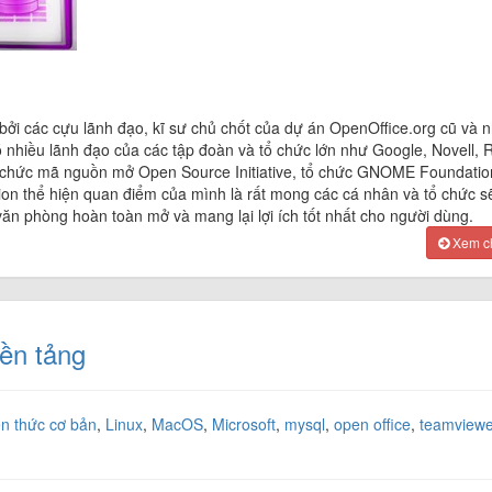
ởi các cựu lãnh đạo, kĩ sư chủ chốt của dự án OpenOffice.org cũ và 
 nhiều lãnh đạo của các tập đoàn và tổ chức lớn như Google, Novell, 
ổ chức mã nguồn mở Open Source Initiative, tổ chức GNOME Foundatio
on thể hiện quan điểm của mình là rất mong các cá nhân và tổ chức s
văn phòng hoàn toàn mở và mang lại lợi ích tốt nhất cho người dùng.
Xem chi
nền tảng
ến thức cơ bản
,
Linux
,
MacOS
,
Microsoft
,
mysql
,
open office
,
teamviewe