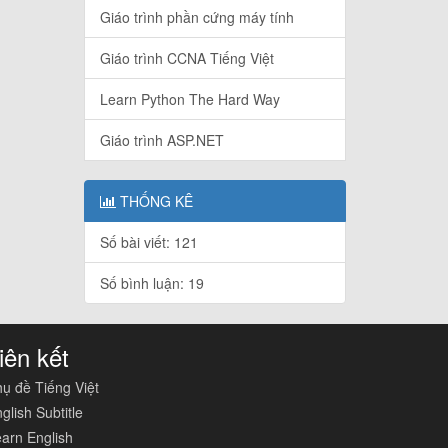
Giáo trình phần cứng máy tính
Giáo trình CCNA Tiếng Việt
Learn Python The Hard Way
Giáo trình ASP.NET
THỐNG KÊ
Số bài viết: 121
Số bình luận: 19
iên kết
ụ đề Tiếng Việt
glish Subtitle
arn English