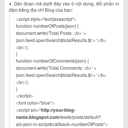
4. Dán đoạn mã dưới đây vào ô nội dung, đổi phần in
đậm bằng địa chỉ Blog của bạn:
<script style="text/javascript">
function numberOfPosts(json) {
document.write('Total Posts: <b>' +
json.feed.openSearch$totalResults.$t + '</b>
<br>');
}
function numberOfComments(json) {
document.write('Total Comments: <b>' +
json.feed.openSearch$totalResults.$t + '</b>
<br>');
}
</script>
<font color="blue">
<script src="
http://your-blog-
name.blogspot.com
/feeds/posts/default?
alt=json-in-script&callback=numberOfPosts">