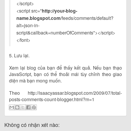
</script>
<script src="
http://your-blog-
name.blogspot.com
/feeds/comments/default?
alt=json-in-
script&callback=numberOfComments"></script>
</font>
5. Lưu lại.
Xem lại blog của bạn để thấy kết quả. Nếu bạn thạo
JavaScript, bạn có thể thoải mái tùy chỉnh theo giao
diện mà bạn mong muốn.
Theo http://isaacyassar.blogspot.com/2009/07/total-
posts-comments-count-blogger.html?m=1
Không có nhận xét nào: