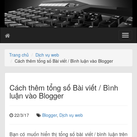
T
o
g
g
Trang chủ
Dịch vụ web
l
Cách thêm tổng số Bài viết / Bình luận vào Blogger
e
n
a
v
Cách thêm tổng số Bài viết / Bình
i
luận vào Blogger
g
a
t
22/3/17
Blogger
,
Dịch vụ web
i
o
n
Bạn có muốn hiển thị tổng số bài viết / bình luận trên