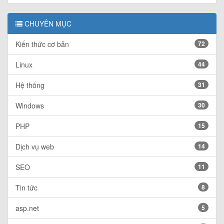
CHUYÊN MỤC
Kiến thức cơ bản
72
Linux
44
Hệ thống
31
Windows
30
PHP
15
Dịch vụ web
14
SEO
11
Tin tức
8
asp.net
5