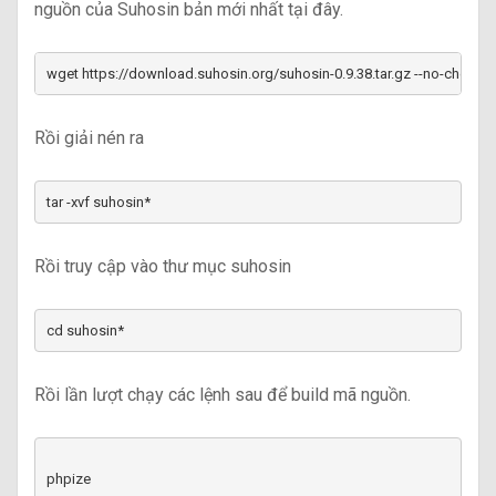
nguồn của Suhosin bản mới nhất tại đây.
wget https://download.suhosin.org/suhosin-0.9.38.tar.gz --no-check-ce
Rồi giải nén ra
tar -xvf suhosin*
Rồi truy cập vào thư mục suhosin
cd suhosin*
Rồi lần lượt chạy các lệnh sau để build mã nguồn.
phpize