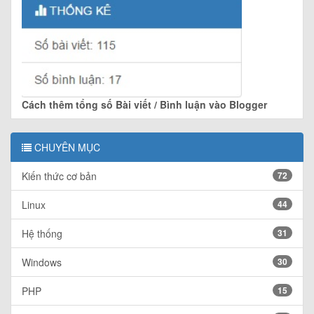
Cách thêm tổng số Bài viết / Bình luận vào Blogger
CHUYÊN MỤC
Kiến thức cơ bản
72
Linux
44
Hệ thống
31
Windows
30
PHP
15