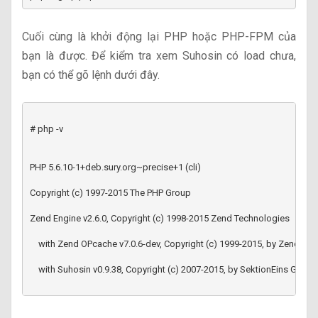
Cuối cùng là khởi động lại PHP hoặc PHP-FPM của
bạn là được. Để kiểm tra xem Suhosin có load chưa,
bạn có thể gõ lệnh dưới đây.
# php -v
PHP 5.6.10-1+deb.sury.org~precise+1 (cli)
Zend Engine v2.6.0, Copyright (c) 1998-2015 Zend Technologies
    with Suhosin v0.9.38, Copyright (c) 2007-2015, by SektionEins GmbH