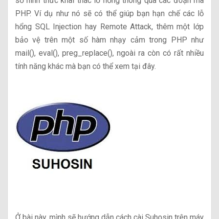
số hình thức khai thác lỗ hổng thông qua các đoạn mã
PHP. Ví dụ như nó sẽ có thể giúp bạn hạn chế các lỗ
hổng SQL Injection hay Remote Attack, thêm một lớp
bảo vệ trên một số hàm nhạy cảm trong PHP như
mail(), eval(), preg_replace(), ngoài ra còn có rất nhiều
tính năng khác mà bạn có thể xem tại đây.
Ở bài này, mình sẽ hướng dẫn cách cài Suhosin trên máy