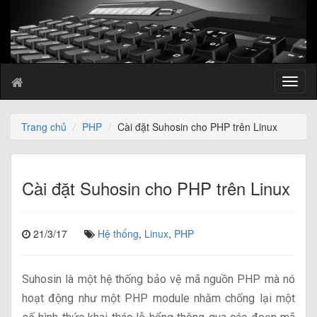
T
o
g
g
Trang chủ
PHP
Cài đặt Suhosin cho PHP trên Linux
l
e
n
a
Cài đặt Suhosin cho PHP trên Linux
v
i
g
21/3/17
Hệ thống
,
Linux
,
PHP
a
t
i
Suhosin là một hệ thống bảo vệ mã nguồn PHP mà nó
o
n
hoạt động như một PHP module nhằm chống lại một