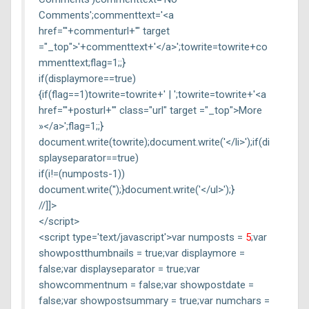
Comments';commenttext='<a
href="'+commenturl+'" target
="_top">'+commenttext+'</a>';towrite=towrite+co
mmenttext;flag=1;;}
if(displaymore==true)
{if(flag==1)towrite=towrite+' | ';towrite=towrite+'<a
href="'+posturl+'" class="url" target ="_top">More
»</a>';flag=1;;}
document.write(towrite);document.write('</li>');if(di
splayseparator==true)
if(i!=(numposts-1))
document.write('');}document.write('</ul>');}
//]]>
</script>
<script type='text/javascript'>var numposts =
5
;var
showpostthumbnails = true;var displaymore =
false;var displayseparator = true;var
showcommentnum = false;var showpostdate =
false;var showpostsummary = true;var numchars =