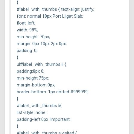
}
#label_with_thumbs { text-align: justify;
font: normal 18px Port Lligat Slab;
float: left;
width: 98%;
min-height: 70px;
margin: 0px 10px 2px 0px;
padding: 0;
}
ul#label_with_thumbs li {
padding:8px 0;
min-height:75px;
margin-bottom:0px;
border-bottom: 1px dotted #999999;
}
#label_with_thumbs li{
list-style: none ;
padding-left:0px !important;
}
#label_with_thumbs a:visited {