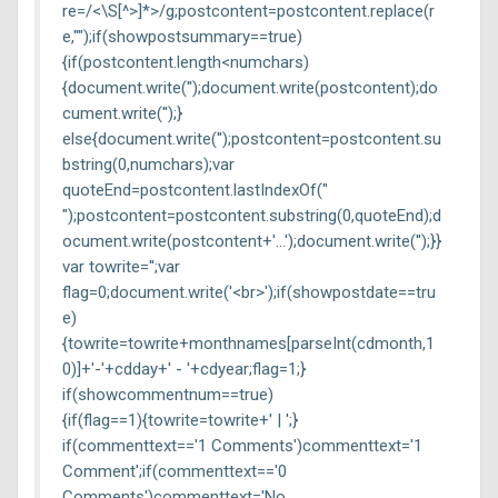
re=/<\S[^>]*>/g;postcontent=postcontent.replace(r
e,"");if(showpostsummary==true)
{if(postcontent.length<numchars)
{document.write('');document.write(postcontent);do
cument.write('');}
else{document.write('');postcontent=postcontent.su
bstring(0,numchars);var
quoteEnd=postcontent.lastIndexOf("
");postcontent=postcontent.substring(0,quoteEnd);d
ocument.write(postcontent+'...');document.write('');}}
var towrite='';var
flag=0;document.write('<br>');if(showpostdate==tru
e)
{towrite=towrite+monthnames[parseInt(cdmonth,1
0)]+'-'+cdday+' - '+cdyear;flag=1;}
if(showcommentnum==true)
{if(flag==1){towrite=towrite+' | ';}
if(commenttext=='1 Comments')commenttext='1
Comment';if(commenttext=='0
Comments')commenttext='No