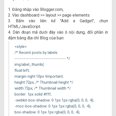
1. Đăng nhập vào Blogger.com,
2. Vào dashboard >> layout >> page elements.
3. Bấm vào liên kế "Add a Gadget", chọn
HTML/JavaScript.
4. Dán đoạn mã dưới đây vào ô nội dung, đổi phần in
đậm bằng địa chỉ Blog của bạn:
<style>
/* Recent posts by labels
--------------------------------- */
img.label_thumb{
float:left;
margin-right:10px !important;
height:72px; /* Thumbnail height */
width:72px; /* Thumbnail width */
border: 1px solid #fff;
-webkit-box-shadow: 0 1px 1px rgba(0, 0, 0, .4);
-moz-box-shadow: 0 1px 1px rgba(0, 0, 0, .4);
box-shadow: 0 1px 1px rgba(0, 0, 0, .4);