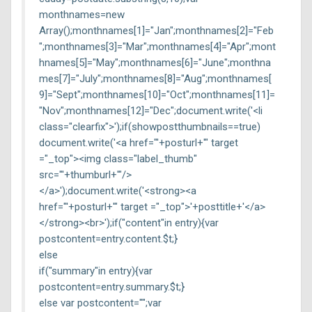
monthnames=new
Array();monthnames[1]="Jan";monthnames[2]="Feb
";monthnames[3]="Mar";monthnames[4]="Apr";mont
hnames[5]="May";monthnames[6]="June";monthna
mes[7]="July";monthnames[8]="Aug";monthnames[
9]="Sept";monthnames[10]="Oct";monthnames[11]=
"Nov";monthnames[12]="Dec";document.write('<li
class="clearfix">');if(showpostthumbnails==true)
document.write('<a href="'+posturl+'" target
="_top"><img class="label_thumb"
src="'+thumburl+'"/>
</a>');document.write('<strong><a
href="'+posturl+'" target ="_top">'+posttitle+'</a>
</strong><br>');if("content"in entry){var
postcontent=entry.content.$t;}
else
if("summary"in entry){var
postcontent=entry.summary.$t;}
else var postcontent="";var