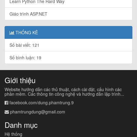
Learn Python The Hard Way
Giáo trình ASP.NET
THỐNG KÊ
Số bài viết: 121
Số bình luận: 19
Giới thiệu
Website hướng dẫn các thủ thuật, cách cài đặt, cấu hình các
phần mềm. Các thông tin công nghệ và hướng dẫn lập trình...
facebook.com/dung.phamtrung.9
phamtrungdung@gmail.com
Danh mục
Hệ thống