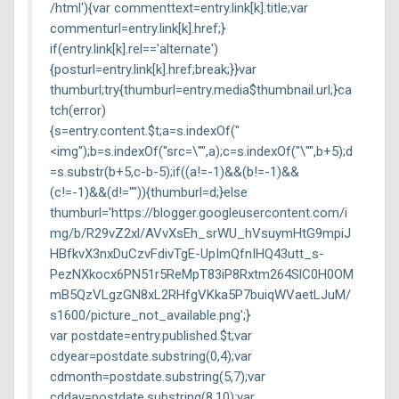
/html'){var commenttext=entry.link[k].title;var
commenturl=entry.link[k].href;}
if(entry.link[k].rel=='alternate')
{posturl=entry.link[k].href;break;}}var
thumburl;try{thumburl=entry.media$thumbnail.url;}ca
tch(error)
{s=entry.content.$t;a=s.indexOf("
<img");b=s.indexOf("src=\"",a);c=s.indexOf("\"",b+5);d
=s.substr(b+5,c-b-5);if((a!=-1)&&(b!=-1)&&
(c!=-1)&&(d!="")){thumburl=d;}else
thumburl='https://blogger.googleusercontent.com/i
mg/b/R29vZ2xl/AVvXsEh_srWU_hVsuymHtG9mpiJ
HBfkvX3nxDuCzvFdivTgE-UpImQfnIHQ43utt_s-
PezNXkocx6PN51r5ReMpT83iP8Rxtm264SlC0H0OM
mB5QzVLgzGN8xL2RHfgVKka5P7buiqWVaetLJuM/
s1600/picture_not_available.png';}
var postdate=entry.published.$t;var
cdyear=postdate.substring(0,4);var
cdmonth=postdate.substring(5,7);var
cdday=postdate.substring(8,10);var