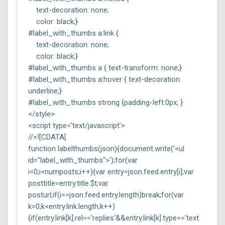
text-decoration: none;
color: black;}
#label_with_thumbs a:link {
text-decoration: none;
color: black;}
#label_with_thumbs a { text-transform: none;}
#label_with_thumbs a:hover { text-decoration:
underline;}
#label_with_thumbs strong {padding-left:0px; }
</style>
<script type='text/javascript'>
//<![CDATA[
function labelthumbs(json){document.write('<ul
id="label_with_thumbs">');for(var
i=0;i<numposts;i++){var entry=json.feed.entry[i];var
posttitle=entry.title.$t;var
posturl;if(i==json.feed.entry.length)break;for(var
k=0;k<entry.link.length;k++)
{if(entry.link[k].rel=='replies'&&entry.link[k].type=='text