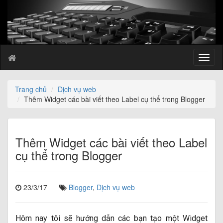
T
o
g
g
Trang chủ
Dịch vụ web
l
Thêm Widget các bài viết theo Label cụ thể trong Blogger
e
n
a
v
Thêm Widget các bài viết theo Label
i
cụ thể trong Blogger
g
a
t
23/3/17
Blogger
,
Dịch vụ web
i
o
n
Hôm nay tôi sẽ hướng dẫn các bạn tạo một Widget