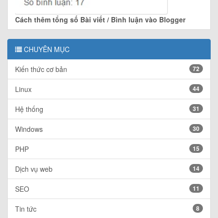
Cách thêm tổng số Bài viết / Bình luận vào Blogger
CHUYÊN MỤC
Kiến thức cơ bản
72
Linux
44
Hệ thống
31
Windows
30
PHP
15
Dịch vụ web
14
SEO
11
Tin tức
8