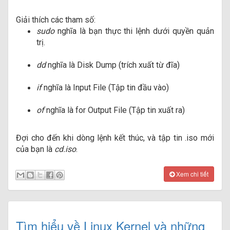
Giải thích các tham số:
sudo
nghĩa là bạn thực thi lệnh dưới quyền quản
trị.
dd
nghĩa là Disk Dump (trích xuất từ đĩa)
if
nghĩa là Input File (Tập tin đầu vào)
of
nghĩa là for Output File (Tập tin xuất ra)
Đợi cho đến khi dòng lệnh kết thúc, và tập tin .iso mới
của bạn là
cd.iso
.
Xem chi tiết
Tìm hiểu về Linux Kernel và những