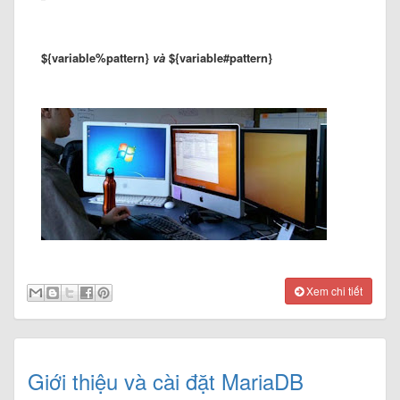
${variable%pattern}
và
${variable#pattern}
Xem chi tiết
Giới thiệu và cài đặt MariaDB