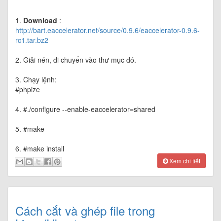
1.
Download
:
http://bart.eaccelerator.net/source/0.9.6/eaccelerator-0.9.6-
rc1.tar.bz2
2. Giải nén, di chuyển vào thư mục đó.
3. Chạy lệnh:
#phpize
4. #./configure --enable-eaccelerator=shared
5. #make
6. #make install
Xem chi tiết
Cách cắt và ghép file trong