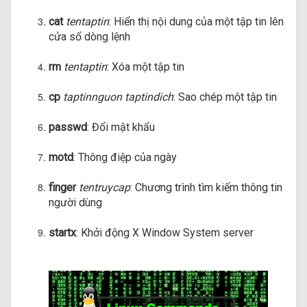
cat
tentaptin
: Hiển thị nội dung của một tập tin lên
cửa sổ dòng lệnh
rm
tentaptin
: Xóa một tập tin
cp
taptinnguon taptindich
: Sao chép một tập tin
passwd
: Đổi mật khẩu
motd
: Thông điệp của ngày
finger
tentruycap
: Chương trình tìm kiếm thông tin
người dùng
startx
: Khởi động X Window System server