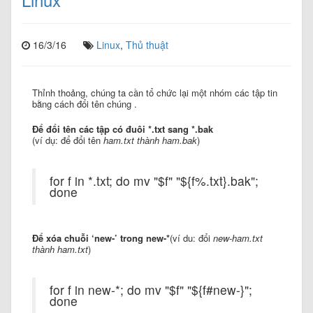
16/3/16
Linux
,
Thủ thuật
Thỉnh thoảng, chúng ta cần tổ chức lại một nhóm các tập tin
bằng cách đổi tên chúng .
Để đổi tên các tập có đuôi *.txt sang *.bak
(ví dụ: để đổi tên
ham.txt thành
ham.bak
)
for f in *.txt; do mv "$f" "${f%.txt}.bak";
done
Để xóa chuỗi ‘new-’ trong new-*
(ví du: đổi
new-ham.txt
thành ham.txt
)
for f in new-*; do mv "$f" "${f#new-}";
done