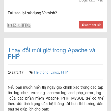
Logo chính thức c
Tại sao lại sử dụng Varnish?
Xem chi tiết
Thay đổi múi giờ trong Apache và
PHP
27/3/17
Hệ thống
,
Linux
,
PHP
N
ếu bạn muốn hiển thị ngày giờ chính xác trong các tập
tin log như:
error.log, access.log and php_error_log
...
c
ủa các phần mềm Apache, PHP, MySQL để có thể
theo dõi tình trạng của hệ thống tốt hơn thì hướng dẫn
sau sẽ giúp ích cho bạn: