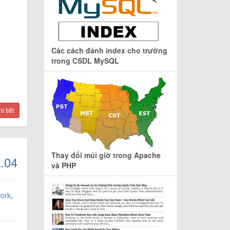
Các cách đánh index cho trường
trong CSDL MySQL
 tiết
Thay đổi múi giờ trong Apache
0.04
và PHP
ork
,