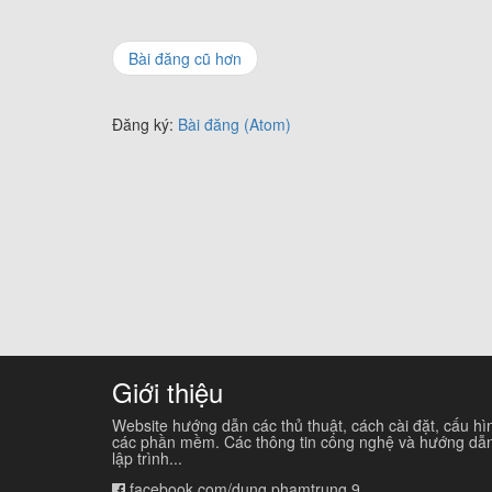
Bài đăng cũ hơn
Đăng ký:
Bài đăng (Atom)
Giới thiệu
Website hướng dẫn các thủ thuật, cách cài đặt, cấu hì
các phần mềm. Các thông tin công nghệ và hướng dẫ
lập trình...
facebook.com/dung.phamtrung.9