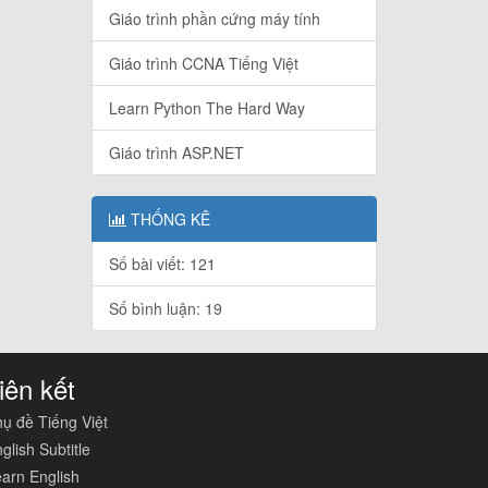
Giáo trình phần cứng máy tính
Giáo trình CCNA Tiếng Việt
Learn Python The Hard Way
Giáo trình ASP.NET
THỐNG KÊ
Số bài viết: 121
Số bình luận: 19
iên kết
ụ đề Tiếng Việt
glish Subtitle
arn English