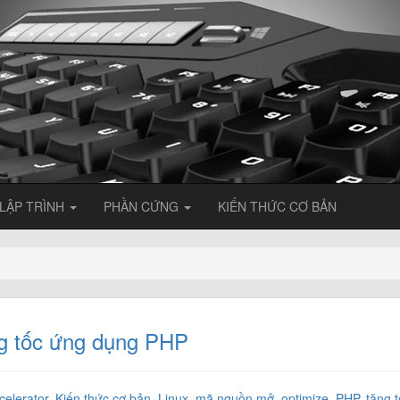
LẬP TRÌNH
PHẦN CỨNG
KIẾN THỨC CƠ BẢN
ăng tốc ứng dụng PHP
celerator
,
Kiến thức cơ bản
,
Linux
,
mã nguồn mở
,
optimize
,
PHP
,
tăng 