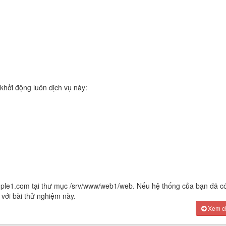
khởi động luôn dịch vụ này:
ple1.com tại thư mục /srv/www/web1/web. Nếu hệ thống của bạn đã c
 với bài thử nghiệm này.
Xem chi