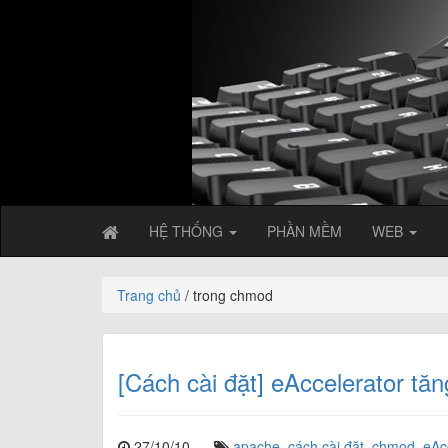
HỆ THỐNG
PHẦN MỀM
WEB
Trang chủ
/ trong chmod
[Cách cài đặt] eAccelerator t
27/10/10
apache
,
cách cài đặt
,
chmod
,
eAc