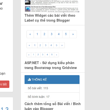
hư
ho
Thêm Widget các bài viết theo
Label cụ thể trong Blogger
ASP.NET - Sử dụng kiểu phân
trang Bootstrap trong Gridview
 bạn
 tiết
Cách thêm tổng số Bài viết / Bình
11.3
luận vào Blogger