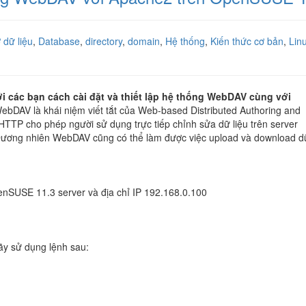
 dữ liệu
,
Database
,
directory
,
domain
,
Hệ thống
,
Kiến thức cơ bản
,
Lin
với các bạn cách cài đặt và thiết lập hệ thống WebDAV cùng với
WebDAV là khái niệm viết tắt của Web-based Distributed Authoring and
 HTTP cho phép người sử dụng trực tiếp chỉnh sửa dữ liệu trên server
Đương nhiên WebDAV cũng có thể làm được việc upload và download dữ
enSUSE 11.3 server và địa chỉ IP 192.168.0.100
ãy sử dụng lệnh sau: