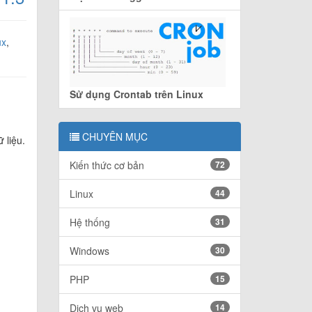
ux
,
Sử dụng Crontab trên Linux
CHUYÊN MỤC
 liệu.
Kiến thức cơ bản
72
Linux
44
Hệ thống
31
Windows
30
PHP
15
Dịch vụ web
14