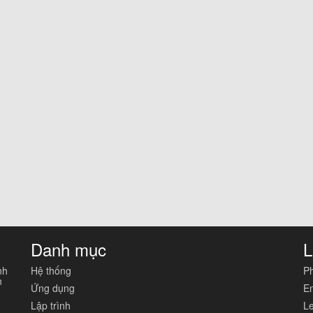
Danh mục
L
nh
Hệ thống
Ph
n
Ứng dụng
En
Lập trình
Le