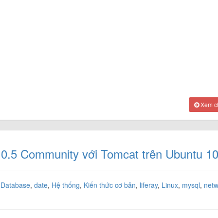
Xem chi
 6.0.5 Community với Tomcat trên Ubuntu 1
,
Database
,
date
,
Hệ thống
,
Kiến thức cơ bản
,
liferay
,
Linux
,
mysql
,
netw