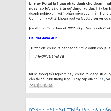
Liferay Portal là 1 giải pháp dành cho doanh n
ngay lập tức và giá trị sử dụng lâu dài
. Hãy tận 
doanh nghiệp chỉ với 1 phần mềm duy nhất. Trong bài
Community với tài khoản root và MySQL server có s
[caption id="attachment_335" align="aligncenter" wid
Cài đặt Java JDK
Trước tiên, chúng ta cần tạo thư mục dành cho java
mkdir /usr/java
tại hệ thống thử nghiệm này, chúng tôi đang sử dụn
cần tải gói i586 tương ứng). Truy cập địa chỉ
này
và 
[Cách cài đặt] Thiết lập hệ 