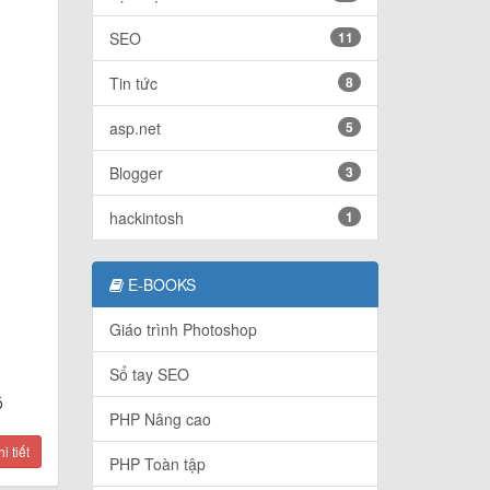
SEO
11
Tin tức
8
asp.net
5
Blogger
3
hackintosh
1
E-BOOKS
Giáo trình Photoshop
Sổ tay SEO
ó
PHP Nâng cao
 tiết
PHP Toàn tập