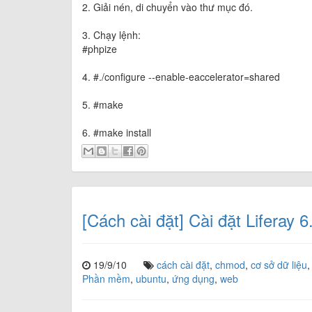
2. Giải nén, di chuyển vào thư mục đó.
3. Chạy lệnh:
#phpize
4. #./configure --enable-eaccelerator=shared
5. #make
6. #make install
[Cách cài đặt] Cài đặt Liferay
19/9/10
cách cài đặt
,
chmod
,
cơ sở dữ liệu
Phần mềm
,
ubuntu
,
ứng dụng
,
web