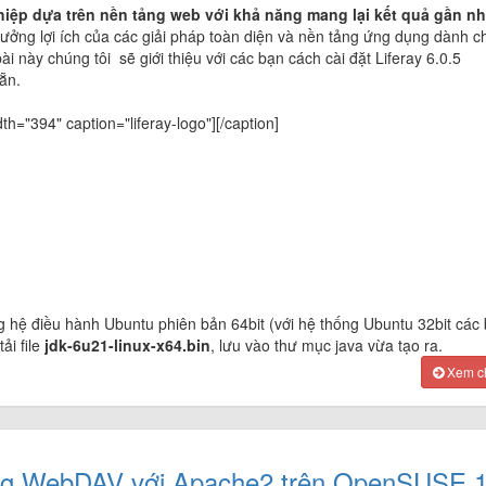
ghiệp dựa trên nền tảng web với khả năng mang lại kết quả gần n
hưởng lợi ích của các giải pháp toàn diện và nền tảng ứng dụng dành c
 này chúng tôi sẽ giới thiệu với các bạn cách cài đặt Liferay 6.0.5
ẵn.
th="394" caption="liferay-logo"]
[/caption]
:
g hệ điều hành Ubuntu phiên bản 64bit (với hệ thống Ubuntu 32bit các
tải file
jdk-6u21-linux-x64.bin
, lưu vào thư mục java vừa tạo ra.
Xem chi
thống WebDAV với Apache2 trên OpenSUSE 