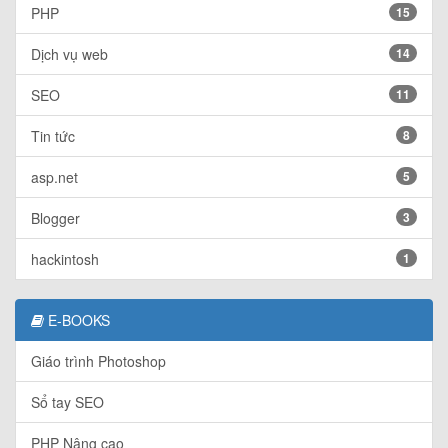
PHP
15
Dịch vụ web
14
SEO
11
Tin tức
8
asp.net
5
Blogger
3
hackintosh
1
E-BOOKS
Giáo trình Photoshop
Sổ tay SEO
PHP Nâng cao