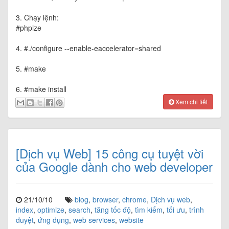
3. Chạy lệnh:
#phpize
4. #./configure --enable-eaccelerator=shared
5. #make
6. #make install
Xem chi tiết
[Dịch vụ Web] 15 công cụ tuyệt vời
của Google dành cho web developer
21/10/10
blog
,
browser
,
chrome
,
Dịch vụ web
,
index
,
optimize
,
search
,
tăng tốc độ
,
tìm kiếm
,
tối ưu
,
trình
duyệt
,
ứng dụng
,
web services
,
website