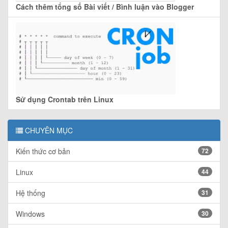
Cách thêm tổng số Bài viết / Bình luận vào Blogger
Sử dụng Crontab trên Linux
CHUYÊN MỤC
Kiến thức cơ bản
72
Linux
44
Hệ thống
31
Windows
30