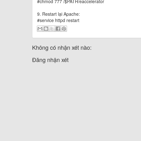
#chmod 777 /$PATH/eaccelerator
9. Restart lại Apache:
#service httpd restart
Không có nhận xét nào:
Đăng nhận xét