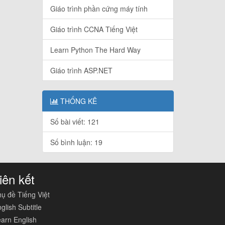
Giáo trình phần cứng máy tính
Giáo trình CCNA Tiếng Việt
Learn Python The Hard Way
Giáo trình ASP.NET
THỐNG KÊ
Số bài viết: 121
Số bình luận: 19
iên kết
ụ đề Tiếng Việt
glish Subtitle
arn English