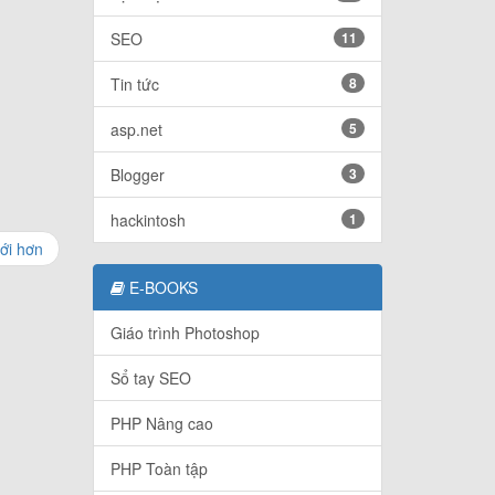
SEO
11
Tin tức
8
asp.net
5
Blogger
3
hackintosh
1
ới hơn
E-BOOKS
Giáo trình Photoshop
Sổ tay SEO
PHP Nâng cao
PHP Toàn tập