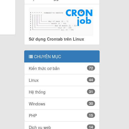
Sử dụng Crontab trên Linux
CHUYÊN MỤC
Kiến thức cơ bản
72
Linux
44
Hệ thống
31
Windows
30
PHP
15
Dịch vụ web
14