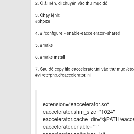
2. Giải nén, di chuyển vào thư mục đó.
3. Chạy lệnh:
#phpize
4. #./configure --enable-eaccelerator=shared
5. #make
6. #make install
7. Sau đó copy file eaccelerator.ini vào thư mục /etc
#vi /etc/php.d/eaccelerator.ini
extension="eaccelerator.so"
eaccelerator.shm_size="1024"
eaccelerator.cache_dir="/$PATH/eacce
eaccelerator.enable="1"
eaccelerator.optimizer="1"