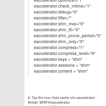
eaccelerator.check_mtime="1"
eaccelerator.debug="0"
eaccelerator.filter=""
eaccelerator.shm_max="0"
eaccelerator.shm_ttl="0"
eaccelerator.shm_prune_period="0"
eaccelerator.shm_only="0"
eaccelerator.compress="1"
eaccelerator.compress_level="9"
eaccelerator.keys = "shm"
eaccelerator.sessions = "shm"
eaccelerator.content = "shm"
8. Tạo thư mục chứa cache cho eaccelerator
#mkdir /$PATH/eaccelerator