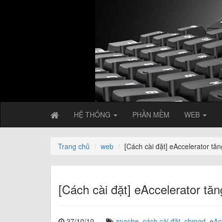
HỆ THỐNG
PHẦN MỀM
WEB
Trang chủ
web
[Cách cài đặt] eAccelerator t
[Cách cài đặt] eAccelerator t
27/10/10
apache
,
cách cài đặt
,
chmod
,
eAc