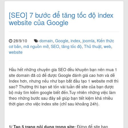
[SEO] 7 bước để tăng tốc độ index
website của Google
28/9/10
domain
,
Google
,
index
,
joomla
,
Kiến thức
cơ bản
,
mã nguồn mở
,
SEO
,
tăng tốc độ
,
Thủ thuật
,
web
,
website
Hầu hết những chuyên gia SEO đều khuyên bạn nên mua 1
site domain đã cũ để được Google đánh giá cao hơn và dễ
Index hơn, nhưng nếu như bạn bắt đầu tạo 1 website mới thì
sao? Thường thì bạn sẽ tốn vài tuần để site của bạn được
bộ máy tìm kiếm google biết đến.Tuy nhiên những việc làm
theo những bước sau đây sẻ giúp bạn tiết kiệm khá nhiều
thời gian cho việc index site (chỉ sau khoảng 24h).
1/ Tạo 5 trang nội dung trong site:
Đừng để site bạn