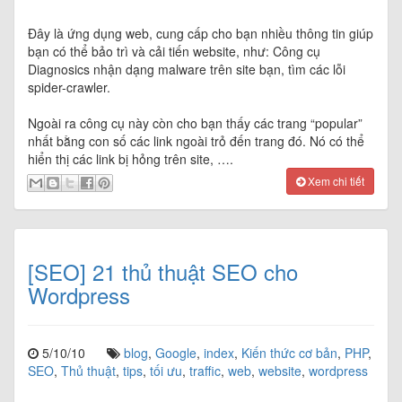
Đây là ứng dụng web, cung cấp cho bạn nhiều thông tin giúp
bạn có thể bảo trì và cải tiến website, như: Công cụ
Diagnosics nhận dạng malware trên site bạn, tìm các lỗi
spider-crawler.
Ngoài ra công cụ này còn cho bạn thấy các trang “popular”
nhất bằng con số các link ngoài trỏ đến trang đó. Nó có thể
hiển thị các link bị hỏng trên site, ….
Xem chi tiết
[SEO] 21 thủ thuật SEO cho
Wordpress
5/10/10
blog
,
Google
,
index
,
Kiến thức cơ bản
,
PHP
,
SEO
,
Thủ thuật
,
tips
,
tối ưu
,
traffic
,
web
,
website
,
wordpress