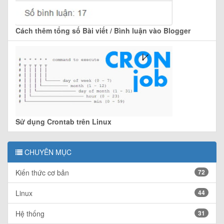
Cách thêm tổng số Bài viết / Bình luận vào Blogger
Sử dụng Crontab trên Linux
CHUYÊN MỤC
Kiến thức cơ bản
72
Linux
44
Hệ thống
31