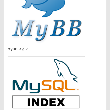
MyBB là gì?