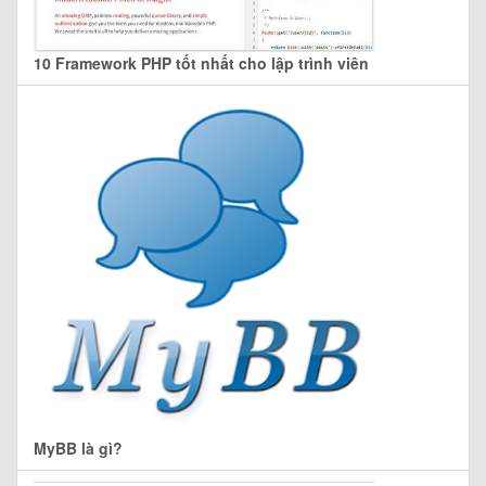
10 Framework PHP tốt nhất cho lập trình viên
MyBB là gì?