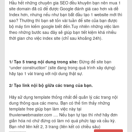
Hầu hết những chuyên gia SEO đều khuyên bạn nên mua 1
site domain đã cũ để được Google đánh giá cao hơn và dễ
Index hơn, nhưng nếu như bạn bắt đầu tạo 1 website mới thì
sao? Thường thì bạn sẽ tốn vài tuần để site của bạn được
bộ máy tìm kiếm google biết đến.Tuy nhiên những việc làm
theo những bước sau đây sẻ giúp bạn tiết kiệm khá nhiều
thời gian cho việc index site (chỉ sau khoảng 24h).
1/ Tạo 5 trang nội dung trong site:
Đừng để site bạn
“under construction” (site đang trong quá trình xây dựng)
hãy tạo 1 vài trang với nội dung thật sự.
2/ Tạo link nội bộ giữa các trang của bạn.
Hãy sử dụng template thống nhất để quản lý các trang nội
dung thông qua các menu. Bạn có thể tìm thấy những
template free giúp bạn làm việc này tại
thuvienwebmaster.com .... Nếu bạn tự tạo thì nhớ hãy đơn
giản hóa nó chứ đừng có làm nó quá phức tạp và cầu kỳ.
Bạn nhớ liên kết 2, 3 trang (liên kết có chiều sâu)