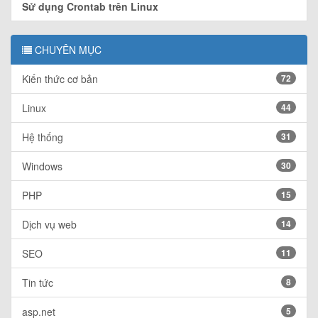
Sử dụng Crontab trên Linux
CHUYÊN MỤC
Kiến thức cơ bản
72
Linux
44
Hệ thống
31
Windows
30
PHP
15
Dịch vụ web
14
SEO
11
Tin tức
8
asp.net
5