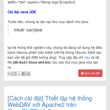
width="394" caption="liferay-logo"]
[/caption]
Cài đặt Java JDK
Trước tiên, chúng ta cần tạo thư mục dành cho java:
mkdir /usr/java
tại hệ thống thử nghiệm này, chúng tôi đang sử dụng hệ điều
hành Ubuntu phiên bản 64bit (với hệ thống Ubuntu 32bit các
bạn cần tải gói i586 tương ứng). Truy cập địa chỉ
này
và tải
file
jdk-6u21-linux-x64.bin
, lưu vào thư mục java vừa tạo
ra.
Xem chi tiết
[Cách cài đặt] Thiết lập hệ thống
WebDAV với Apache2 trên