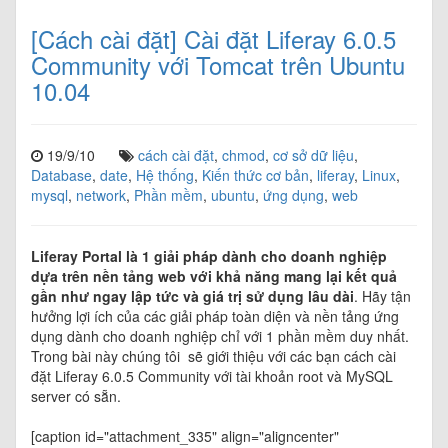
[Cách cài đặt] Cài đặt Liferay 6.0.5
Community với Tomcat trên Ubuntu
10.04
19/9/10
cách cài đặt
,
chmod
,
cơ sở dữ liệu
,
Database
,
date
,
Hệ thống
,
Kiến thức cơ bản
,
liferay
,
Linux
,
mysql
,
network
,
Phần mềm
,
ubuntu
,
ứng dụng
,
web
Liferay Portal là 1 giải pháp dành cho doanh nghiệp
dựa trên nền tảng web với khả năng mang lại kết quả
gần như ngay lập tức và giá trị sử dụng lâu dài
. Hãy tận
hưởng lợi ích của các giải pháp toàn diện và nền tảng ứng
dụng dành cho doanh nghiệp chỉ với 1 phần mềm duy nhất.
Trong bài này chúng tôi sẽ giới thiệu với các bạn cách cài
đặt Liferay 6.0.5 Community với tài khoản root và MySQL
server có sẵn.
[caption id="attachment_335" align="aligncenter"