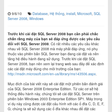
9/6/10
Database
,
Hệ thống
,
install
,
Microsoft
,
SQL
Server 2008
,
Windows
Trước khi cài đặt SQL Server 2008 bạn cần phải chắc
chắn rằng máy của bạn sẽ đáp ứng được các yêu cầu
đối với SQL Server 2008
. Có rất nhiều các yêu cầu khác
nhau về SQL Server 2008 mà máy phải đáp ứng, nó phụ
thuộc vào phiên bản SQL Server bạn đang cài đặt và nền
tảng hệ điều hành đang sử dụng. Trước khi cài đặt SQL
Server 2008, bạn nên xem lại trang web sau đây để xác định
các cài đặt máy đúng cho môi trường của bạn:
http://msdn.microsoft.com/en-us/library/ms143506.aspx
.
Mục đích của bài viết này sẽ cài đặt một phiên bản đánh giá
của SQL Server 2008 Enterprise Edition. Từ các cơ sở hệ
thống điều hành này, chúng tôi sẽ cài đặt SQL Server trên
phiên bản Windows 2003 Enterprise Edition SP1. Máy trong
ví dụ này cũng được cài đặt cấu hình với các ổ đĩa C, D, E, F,
G; chúng ta sẽ sử dụng các ổ đĩa khác nhau để đặt các