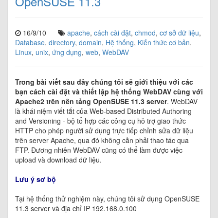
OpenSUSE 11.3
16/9/10
apache
,
cách cài đặt
,
chmod
,
cơ sở dữ liệu
,
Database
,
directory
,
domain
,
Hệ thống
,
Kiến thức cơ bản
,
Linux
,
unix
,
ứng dụng
,
web
,
WebDAV
Trong bài viết sau đây chúng tôi sẽ giới thiệu với các
bạn cách cài đặt và thiết lập hệ thống WebDAV cùng với
Apache2 trên nền tảng OpenSUSE 11.3 server
. WebDAV
là khái niệm viết tắt của Web-based Distributed Authoring
and Versioning - bộ tổ hợp các công cụ hỗ trợ giao thức
HTTP cho phép người sử dụng trực tiếp chỉnh sửa dữ liệu
trên server Apache, qua đó không cần phải thao tác qua
FTP. Đương nhiên WebDAV cũng có thể làm được việc
upload và download dữ liệu.
Lưu ý sơ bộ
Tại hệ thống thử nghiệm này, chúng tôi sử dụng OpenSUSE
11.3 server và địa chỉ IP 192.168.0.100