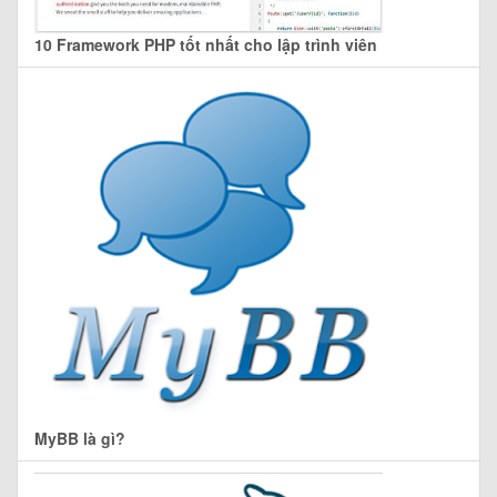
10 Framework PHP tốt nhất cho lập trình viên
MyBB là gì?