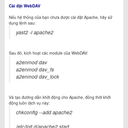
Cài đặt WebDAV
Nếu hệ thống của bạn chưa được cài đặt Apache, hãy sử
dụng lệnh sau:
yast2 -i apache2
Sau đó, kích hoạt các module của WebDAV:
a2enmod dav
a2enmod dav_fs
a2enmod dav_lock
Và tạo đường dẫn khởi động cho Apache, đồng thời khởi
động luôn dịch vụ này:
chkconfig --add apache2
/etc/init.d/apache2 start