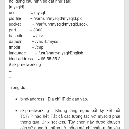
nội dung cấu hình sẽ đặt như sau:
[mysqld]
user = mysql
pid-file = /var/run/mysqld/mysqld.pid
socket = /var/run/mysqld/mysqld.sock
port = 3306
basedir = /usr
datadir = /var/lib/mysql
tmpdir = /tmp
language = /usr/share/mysql/English
bind-address = 65.55.55.2
# skip-networking
....
..
....
Trong đó,
bind-address : Địa chỉ IP để gán vào.
skip-networking : Không lăng nghe bất kỳ kết nối
TCP/IP nào hếtl.Tất cả các tương tác với mysqld phải
thông qua Unix sockets. Tùy chọn này được khuyến
cáo sử dụng ở những hệ thống mà chỉ chấp nhận yêu