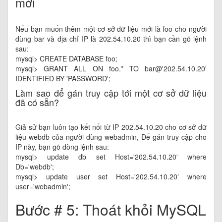
mới
Nếu bạn muốn thêm một cơ sở dữ liệu mới là foo cho người
dùng bar và địa chỉ IP là 202.54.10.20 thì bạn cần gõ lệnh
sau:
mysql> CREATE DATABASE foo;
mysql> GRANT ALL ON foo.* TO bar@'202.54.10.20'
IDENTIFIED BY 'PASSWORD';
Làm sao để gán truy cập tới một cơ sở dữ liệu
đã có sẵn?
Giả sử bạn luôn tạo kết nối từ IP 202.54.10.20 cho cơ sở dữ
liệu webdb của người dùng webadmin, Để gán truy cập cho
IP này, bạn gõ dòng lệnh sau:
mysql> update db set Host='202.54.10.20' where
Db='webdb';
mysql> update user set Host='202.54.10.20' where
user='webadmin';
Bước # 5: Thoát khỏi MySQL