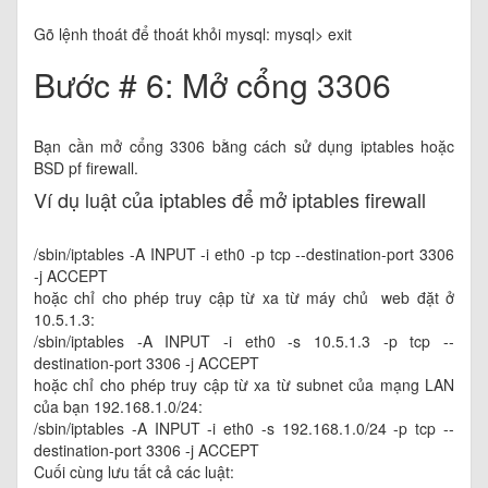
Gõ lệnh thoát để thoát khỏi mysql: mysql> exit
Bước # 6: Mở cổng 3306
Bạn cần mở cổng 3306 bằng cách sử dụng iptables hoặc
BSD pf firewall.
Ví dụ luật của iptables để mở iptables firewall
/sbin/iptables -A INPUT -i eth0 -p tcp --destination-port 3306
-j ACCEPT
hoặc chỉ cho phép truy cập từ xa từ máy chủ web đặt ở
10.5.1.3:
/sbin/iptables -A INPUT -i eth0 -s 10.5.1.3 -p tcp --
destination-port 3306 -j ACCEPT
hoặc chỉ cho phép truy cập từ xa từ subnet của mạng LAN
của bạn 192.168.1.0/24:
/sbin/iptables -A INPUT -i eth0 -s 192.168.1.0/24 -p tcp --
destination-port 3306 -j ACCEPT
Cuối cùng lưu tất cả các luật: