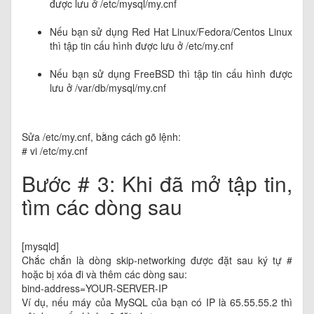
được lưu ở /etc/mysql/my.cnf
Nếu bạn sử dụng Red Hat Linux/Fedora/Centos Linux
thì tập tin cấu hình được lưu ở /etc/my.cnf
Nếu bạn sử dụng FreeBSD thì tập tin cấu hình được
lưu ở /var/db/mysql/my.cnf
Sửa /etc/my.cnf, bằng cách gõ lệnh:
# vi /etc/my.cnf
Bước # 3: Khi đã mở tập tin,
tìm các dòng sau
[mysqld]
Chắc chắn là dòng skip-networking được đặt sau ký tự #
hoặc bị xóa đi và thêm các dòng sau:
bind-address=YOUR-SERVER-IP
Ví dụ, nếu máy của MySQL của bạn có IP là 65.55.55.2 thì