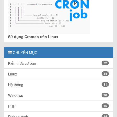
Sử dụng Crontab trên Linux
CHUYÊN MỤC
Kiến thức cơ bản
72
Linux
44
Hệ thống
31
Windows
30
PHP
15
Dịch vụ web
14