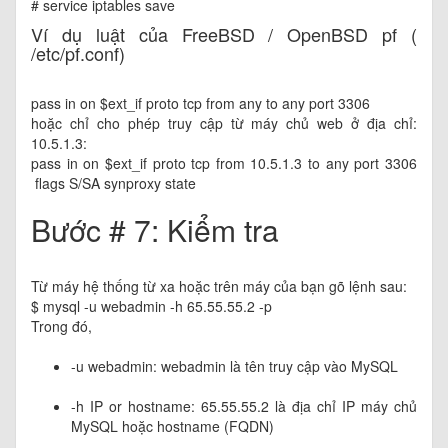
# service iptables save
Ví dụ luật của FreeBSD / OpenBSD pf (
/etc/pf.conf)
pass in on $ext_if proto tcp from any to any port 3306
hoặc chỉ cho phép truy cập từ máy chủ web ở địa chỉ:
10.5.1.3:
pass in on $ext_if proto tcp from 10.5.1.3 to any port 3306
flags S/SA synproxy state
Bước # 7: Kiểm tra
Từ máy hệ thống từ xa hoặc trên máy của bạn gõ lệnh sau:
$ mysql -u webadmin -h 65.55.55.2 -p
Trong đó,
-u webadmin: webadmin là tên truy cập vào MySQL
-h IP or hostname: 65.55.55.2 là địa chỉ IP máy chủ
MySQL hoặc hostname (FQDN)