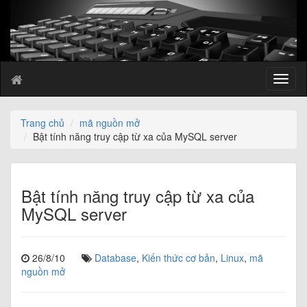
T
o
g
g
Trang chủ
mã nguồn mở
l
Bật tính năng truy cập từ xa của MySQL server
e
n
a
v
Bật tính năng truy cập từ xa của
i
MySQL server
g
a
t
26/8/10
Database
,
Kiến thức cơ bản
,
Linux
,
mã
i
nguồn mở
o
n