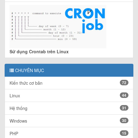
Sử dụng Crontab trên Linux
CHUYÊN MỤC
Kiến thức cơ bản
72
Linux
44
Hệ thống
31
Windows
30
PHP
15