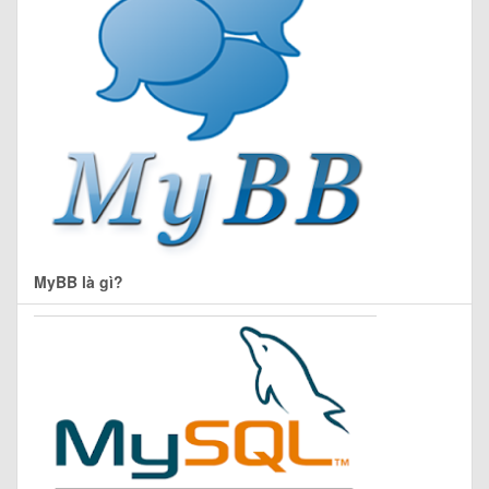
MyBB là gì?