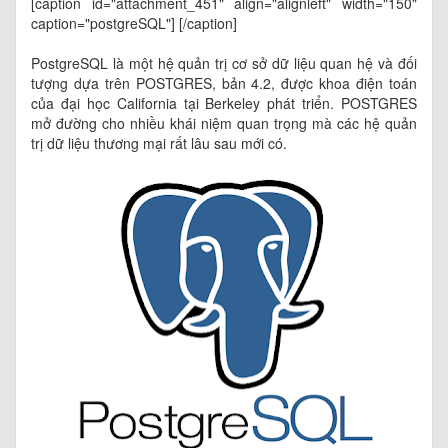
[caption id="attachment_451" align="alignleft" width="150"
caption="postgreSQL"]
[/caption]
PostgreSQL là một hệ quản trị cơ sở dữ liệu quan hệ và đối
tượng dựa trên POSTGRES, bản 4.2, được khoa điện toán
của đại học California tại Berkeley phát triển. POSTGRES
mở đường cho nhiều khái niệm quan trọng mà các hệ quản
trị dữ liệu thương mại rất lâu sau mới có.