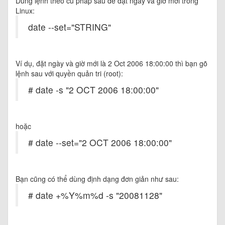
Dùng lệnh theo cú pháp sau để đặt ngày và giờ mới trong
Linux:
date --set="STRING"
Ví dụ, đặt ngày và giờ mới là 2 Oct 2006 18:00:00 thì bạn gõ
lệnh sau với quyền quản tri (root):
# date -s "2 OCT 2006 18:00:00"
hoặc
# date --set="2 OCT 2006 18:00:00"
Bạn cũng có thể dùng định dạng đơn giản như sau:
# date +%Y%m%d -s "20081128"