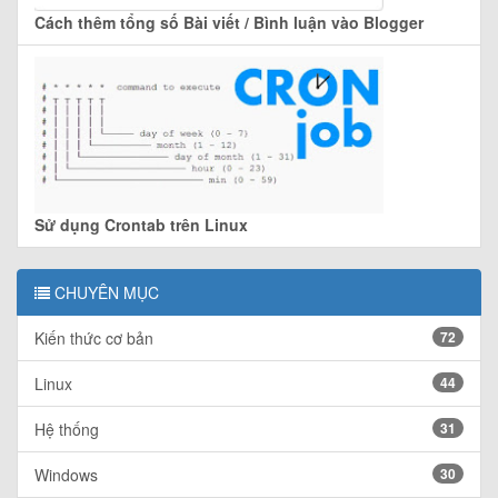
Cách thêm tổng số Bài viết / Bình luận vào Blogger
Sử dụng Crontab trên Linux
CHUYÊN MỤC
Kiến thức cơ bản
72
Linux
44
Hệ thống
31
Windows
30