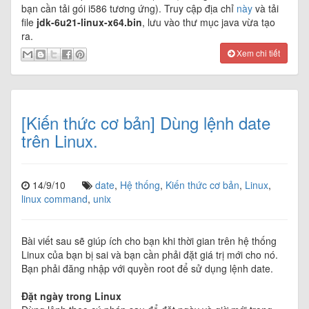
bạn cần tải gói i586 tương ứng). Truy cập địa chỉ
này
và tải
file
jdk-6u21-linux-x64.bin
, lưu vào thư mục java vừa tạo
ra.
Xem chi tiết
[Kiến thức cơ bản] Dùng lệnh date
trên Linux.
14/9/10
date
,
Hệ thống
,
Kiến thức cơ bản
,
Linux
,
linux command
,
unix
Bài viết sau sẽ giúp ích cho bạn khi thời gian trên hệ thống
Linux của bạn bị sai và bạn cần phải đặt giá trị mới cho nó.
Bạn phải đăng nhập với quyền root để sử dụng lệnh date.
Đặt ngày trong Linux