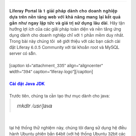
Liferay Portal là 1 giải pháp dành cho doanh nghiệp
dựa trên nền tảng web với khả năng mang lại kết quả
gần như ngay lập tức và giá trị sử dụng lâu dài
. Hãy tận
hưởng lợi ích của các giải pháp toàn diện và nền tảng ứng
dụng dành cho doanh nghiệp chỉ với 1 phần mềm duy nhất.
Trong bài này chúng tôi sẽ giới thiệu với các bạn cách cài
đặt Liferay 6.0.5 Community với tài khoản root và MySQL
server có sẵn.
[caption id="attachment_335" align="aligncenter"
width="394" caption="liferay-logo"]
[/caption]
Cài đặt Java JDK
Trước tiên, chúng ta cần tạo thư mục dành cho java:
mkdir /usr/java
tại hệ thống thử nghiệm này, chúng tôi đang sử dụng hệ điều
hành Ubuntu phiên bản 64bit (với hệ thống Ubuntu 32bit các