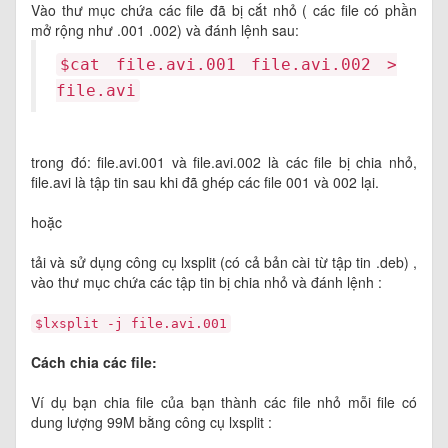
Vào thư mục chứa các file đã bị cắt nhỏ ( các file có phần
mở rộng như .001 .002) và đánh lệnh sau:
$cat file.avi.001 file.avi.002 >
file.avi
trong đó: file.avi.001 và file.avi.002 là các file bị chia nhỏ,
file.avi là tập tin sau khi đã ghép các file 001 và 002 lại.
hoặc
tải và sử dụng công cụ lxsplit (có cả bản cài từ tập tin .deb) ,
vào thư mục chứa các tập tin bị chia nhỏ và đánh lệnh :
$lxsplit -j file.avi.001
Cách chia các file:
Ví dụ bạn chia file của bạn thành các file nhỏ mỗi file có
dung lượng 99M bằng công cụ lxsplit :