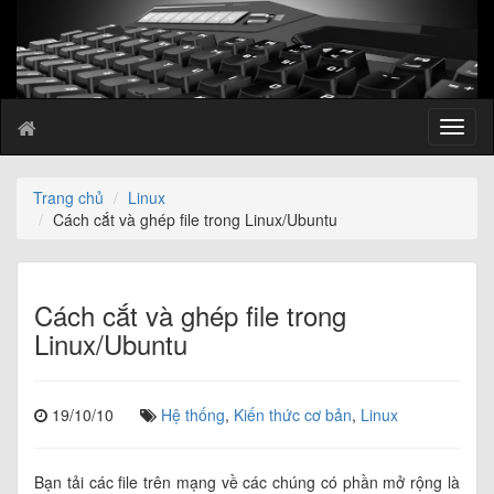
T
o
g
g
Trang chủ
Linux
l
Cách cắt và ghép file trong Linux/Ubuntu
e
n
a
v
Cách cắt và ghép file trong
i
Linux/Ubuntu
g
a
t
19/10/10
Hệ thống
,
Kiến thức cơ bản
,
Linux
i
o
n
Bạn tải các file trên mạng về các chúng có phần mở rộng là