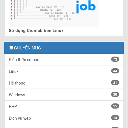
Sử dụng Crontab trên Linux
CHUYÊN MỤC
Kiến thức cơ bản
72
Linux
44
Hệ thống
31
Windows
30
PHP
15
Dịch vụ web
14