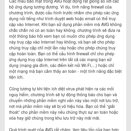
Các mẫu bảo mật trong AVG hoạt động rất giống so với các
bộ ứng dụng tương đương. Ví dụ, tính năng firewall của
chương trình, được cấu hình trước nhằm cho phép các ứng
dụng nổi tiếng như trình duyệt web hoặc email có thể truy
cập vào Internet. Khi bạn sử dụng phần mềm mà AVG không
chắc chắn nó có an toàn hay không, chương trình sẽ đưa ra
một thông báo hỏi xem bạn có muốn cho phép ứng dụng
này truy cập vào Internet hay không, và bạn sẽ cho phép
chúng truy cập chỉ một lần này hoặc cho phép chúng truy
cập hoàn toàn. Bạn có thể cấu hình firewall chỉ cho phép
ứng dụng truy cập Internet trên tất cả các mạng bạn sử
dụng (mạng gia đình, các điểm kết nối Wi-Fi,...) hoặc chỉ
một mạng mà bạn cảm thấy an toàn - một tính năng đặc biệt
tiện ích.
Cũng tương tự khi tiện ích diệt virus phát hiện ra các mối
nguy hiểm, chương trình sẽ tự động thông báo cho bạn và
chuyển những phần mềm nghi vấn này vào một nơi lưu trữ,
nơi mà phần mềm này sẽ bị vô hiệu hóa. Bạn có thể “giải
thoát” cho phần mềm này nếu chúng thực sự an toàn hoặc
xóa hay giữ chúng trong khu lưu trữ này mãi mãi.
Quá trình quét của AVG rất chậm, làm tiêu tốn của bạn hơn