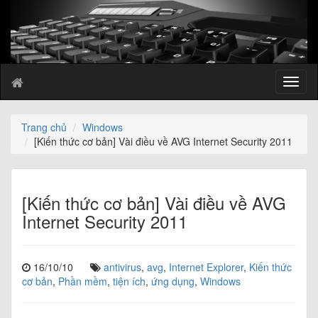
T
o
g
g
Trang chủ
Windows
l
[Kiến thức cơ bản] Vài điều về AVG Internet Security 2011
e
n
a
v
[Kiến thức cơ bản] Vài điều về AVG
i
Internet Security 2011
g
a
t
16/10/10
antivirus
,
avg
,
Internet Explorer
,
Kiến thức
i
cơ bản
,
Phần mềm
,
tiện ích
,
ứng dụng
,
Windows
o
n