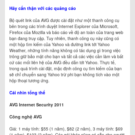
Hãy cẩn thận với các quảng cáo
Bộ quét link của AVG được cài đặt như một thanh công cụ
bên trong các trình duyệt Internet Explorer của Microsoft,
Firefox của Mozilla và báo cáo về độ an toàn của trang web
bạn đang truy cập. Tuy nhiên, thanh công cụ này cũng có
một hộp tìm kiếm của Yahoo và đường link tới Yahoo
Weather, những tính năng không có tác dụng gì trong việc
trông giữ bảo mật cho bạn và tất cả các việc cần làm và bất
cứ các mối liên hệ của AVG đều dẫn tới Yahoo. Thực tế,
trong quá trình cài đặt, mặc định công cụ tìm kiếm của bạn
sẽ chỉ chuyển sang Yahoo trừ phi bạn không tích vào một
hộp thoại tương ứng.
Cái nhìn tổng thể
AVG Internet Security 2011
Công nghệ AVG
Giá: 1 máy tính: $55 (1 năm), $82 (2 năm), 3 máy tính: $69
(1 năm), $103 (2 năm). Các gói khác cũng có sẵn cho người