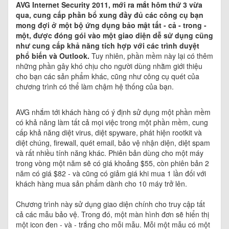
AVG Internet Security 2011, mới ra mắt hôm thứ 3 vừa
qua, cung cấp phần bổ xung đầy đủ các công cụ bạn
mong đợi ở một bộ ứng dụng bảo mật tất - cả - trong -
một, được đóng gói vào một giao diện dễ sử dụng cũng
như cung cấp khả năng tích hợp với các trình duyệt
phổ biến và Outlook.
Tuy nhiên, phần mềm này lại có thêm
những phần gây khó chịu cho người dùng nhằm giới thiệu
cho bạn các sản phẩm khác, cũng như công cụ quét của
chương trình có thể làm chậm hệ thống của bạn.
AVG nhắm tới khách hàng có ý định sử dụng một phần mềm
có khả năng làm tất cả mọi việc trong một phần mềm, cung
cấp khả năng diệt virus, diệt spyware, phát hiện rootkit và
diệt chúng, firewall, quét email, bảo vệ nhận diện, diệt spam
và rất nhiều tính năng khác. Phiên bản dùng cho một máy
trong vòng một năm sẽ có giá khoảng $55, còn phiên bản 2
năm có giá $82 - và cũng có giảm giá khi mua 1 lần đối với
khách hàng mua sản phẩm dành cho 10 máy trở lên.
Chương trình này sử dụng giao diện chính cho truy cập tất
cả các mẫu bảo vệ. Trong đó, một màn hình đơn sẽ hiển thị
một icon đen - và - trắng cho mỗi mẫu. Mỗi một mẫu có một