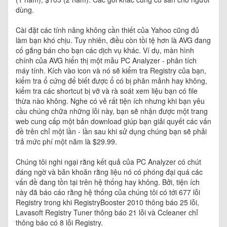
dùng.
Cài đặt các tính năng không cần thiết của Yahoo cũng đủ
làm bạn khó chịu. Tuy nhiên, điều còn tồi tệ hơn là AVG đang
cố gắng bán cho bạn các dịch vụ khác. Ví dụ, màn hình
chính của AVG hiển thị một mẫu PC Analyzer - phân tích
máy tính. Kích vào icon và nó sẽ kiểm tra Registry của bạn,
kiểm tra ổ cứng để biết được ổ có bị phân mảnh hay không,
kiểm tra các shortcut bị vỡ và rà soát xem liệu bạn có file
thừa nào không. Nghe có vẻ rất tiện ích nhưng khi bạn yêu
cầu chúng chữa những lỗi này, bạn sẽ nhận được một trang
web cung cấp một bản download giúp bạn giải quyết các vấn
đề trên chỉ một lần - lần sau khi sử dụng chúng bạn sẽ phải
trả mức phí một năm là $29.99.
Chúng tôi nghi ngại rằng kết quả của PC Analyzer có chút
đáng ngờ và băn khoăn rằng liệu nó có phóng đại quá các
vấn đề đang tồn tại trên hệ thống hay không. Bởi, tiện ích
này đã báo cáo rằng hệ thống của chúng tôi có tới 677 lỗi
Registry trong khi RegistryBooster 2010 thông báo 25 lỗi,
Lavasoft Registry Tuner thông báo 21 lỗi và Ccleaner chỉ
thông báo có 8 lỗi Registry.