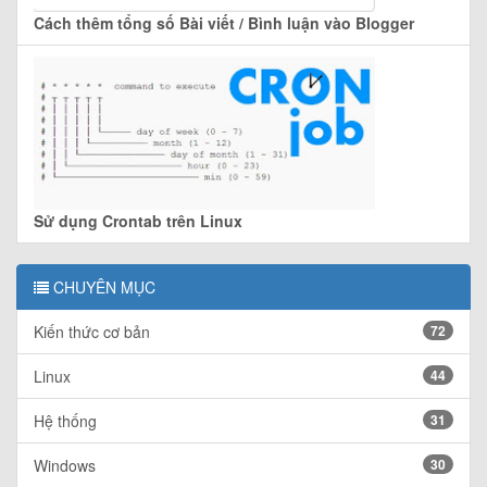
Cách thêm tổng số Bài viết / Bình luận vào Blogger
Sử dụng Crontab trên Linux
CHUYÊN MỤC
Kiến thức cơ bản
72
Linux
44
Hệ thống
31
Windows
30