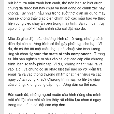
nút kiểm tra màu xanh bên cạnh, thế nên bạn sẽ biết được
chúng đã được bật hay chưa và hoạt động có chính xác hay
không. Tuy nhiên, hầu như trong suốt thời gian sử dụng máy
bạn sẽ không thấy giao diện chính, bởi các mẫu bảo vệ thực
hiện công việc chạy ẩn bên trong máy tính. Bạn chỉ cần truy
cập chúng mỗi khi cần chỉnh sửa cài đặt nào đó.
Mặc dù giao diện của chương trình rất rõ ràng, nhưng cách
diễn đạt của chương trình có thể gây phức tạp cho bạn. Ví
dụ, để có thể tắt một mẫu, bạn phải chuột vào icon tương
ứng và chọn "
Ignore the state of this component
." Tương
tự, khi bạn nghiên cứu sâu vào cài đặt cao cấp của chương
trình, bạn sẽ thấy phức tạp. Ví dụ, “chứng nhận” mail ra và
vào là gì, và chúng có sự khác biệt thế nào so với kiểm tra
email ra và vào thông thường nhằm phát hiện virus và các
nguy cơ tấn công khác? Chương trình này, và file trợ giúp
của chúng, không cung cấp một hướng dẫn cụ thể nào.
Bên cạnh đó, những người muốn cấu hình riêng cho mình
một cài đặt bảo mật sẽ tìm thấy rất nhiều lựa chọn ở ngay
trong màn hình cài đặt cao cấp đơn.