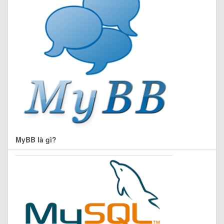
MyBB là gì?