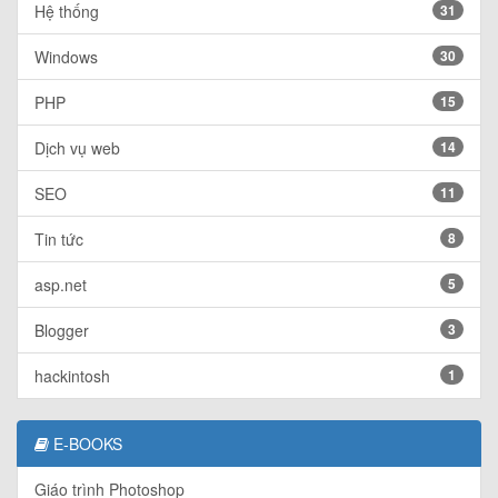
Hệ thống
31
Windows
30
PHP
15
Dịch vụ web
14
SEO
11
Tin tức
8
asp.net
5
Blogger
3
hackintosh
1
E-BOOKS
Giáo trình Photoshop