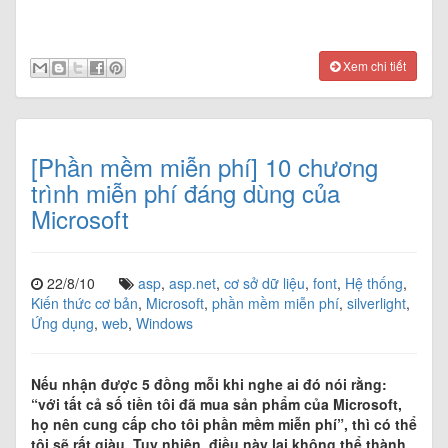
Xem chi tiết
[Phần mềm miễn phí] 10 chương
trình miễn phí đáng dùng của
Microsoft
22/8/10
asp
,
asp.net
,
cơ sở dữ liệu
,
font
,
Hệ thống
,
Kiến thức cơ bản
,
Microsoft
,
phần mềm miễn phí
,
silverlight
,
Ứng dụng
,
web
,
Windows
Nếu nhận được 5 đồng mỗi khi nghe ai đó nói rằng:
“với tất cả số tiền tôi đã mua sản phẩm của Microsoft,
họ nên cung cấp cho tôi phần mềm miễn phí”, thì có thể
tôi sẽ rất giàu. Tuy nhiên, điều này lại không thể thành