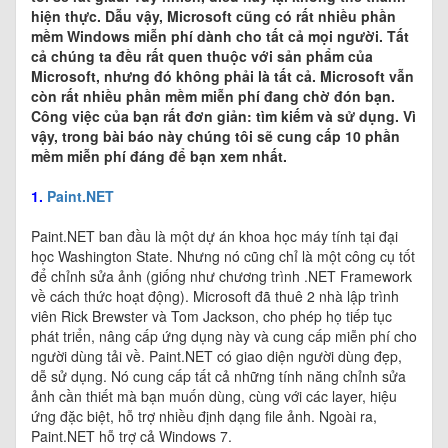
hiện thực. Dẫu vậy, Microsoft cũng có rất nhiều phần
mềm Windows miễn phí dành cho tất cả mọi người. Tất
cả chúng ta đều rất quen thuộc với sản phẩm của
Microsoft, nhưng đó không phải là tất cả. Microsoft vẫn
còn rất nhiều phần mềm miễn phí đang chờ đón bạn.
Công việc của bạn rất đơn giản: tìm kiếm và sử dụng. Vì
vậy, trong bài báo này chúng tôi sẽ cung cấp 10 phần
mềm miễn phí đáng để bạn xem nhất.
1.
Paint.NET
Paint.NET ban đầu là một dự án khoa học máy tính tại đại
học Washington State. Nhưng nó cũng chỉ là một công cụ tốt
để chỉnh sửa ảnh (giống như chương trình .NET Framework
về cách thức hoạt động). Microsoft đã thuê 2 nhà lập trình
viên Rick Brewster và Tom Jackson, cho phép họ tiếp tục
phát triển, nâng cấp ứng dụng này và cung cấp miễn phí cho
người dùng tải về. Paint.NET có giao diện người dùng đẹp,
dễ sử dụng. Nó cung cấp tất cả những tính năng chỉnh sửa
ảnh cần thiết mà bạn muốn dùng, cùng với các layer, hiệu
ứng đặc biệt, hỗ trợ nhiều định dạng file ảnh. Ngoài ra,
Paint.NET hỗ trợ cả Windows 7.