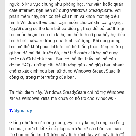
người ở khu vực chung như phòng học, thư viện hoặc quán
café Internet, bạn nên sử dụng Windows SteadyState. Với
phần mềm này, bạn có thể cấu hình và khóa một hệ điều
hành Windows theo cách bạn muốn cho cài đặt công cộng.
Người dùng có thể làm bất cứ điều gì, thay đổi bất cứ thứ gì
họ muốn hoặc thậm chí là họ có thể tình cờ phá hủy hệ điều
hành bởi malware trong quá trình sử dụng. Khi dùng xong,
bạn có thể khôi phục lại toàn bộ hệ thống theo đúng những
gì bạn đã cài đặt trước đó, như thể chưa ai từng sử dụng
hoặc nó đã bị phá hoại. Bạn có thể tìm thấy một số bản
demo FAQ - những câu hỏi thường gặp - sẽ giúp bạn nhanh
chóng xác định nếu bạn sử dụng Windows SteadyState là
công cụ trong môi trường của bạn.
Tại thời điểm này, Windows SteadyState chỉ hỗ trợ Windows
XP và Windows Vista mà chưa có hỗ trợ cho Windows 7.
7.
SyncToy
Giống như tên của ứng dụng, SyncToy là một công cụ đồng
bộ hóa, được thiết kế để giúp bạn lưu trữ các bản sao các
file bạn muốn lưu trữ trên máy tính xách tay với máy tính để