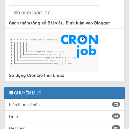
Cách thêm tổng số Bài viết / Bình luận vào Blogger
Sử dụng Crontab trên Linux
CHUYÊN MỤC
Kiến thức cơ bản
72
Linux
44
Hệ thống
31