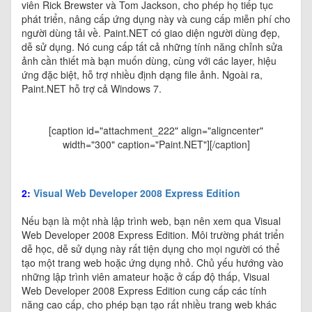
viên Rick Brewster và Tom Jackson, cho phép họ tiếp tục
phát triển, nâng cấp ứng dụng này và cung cấp miễn phí cho
người dùng tải về. Paint.NET có giao diện người dùng đẹp,
dễ sử dụng. Nó cung cấp tất cả những tính năng chỉnh sửa
ảnh cần thiết mà bạn muốn dùng, cùng với các layer, hiệu
ứng đặc biệt, hỗ trợ nhiều định dạng file ảnh. Ngoài ra,
Paint.NET hỗ trợ cả Windows 7.
[caption id="attachment_222" align="aligncenter"
width="300" caption="Paint.NET"]
[/caption]
2
:
Visual Web Developer 2008 Express Edition
Nếu bạn là một nhà lập trình web, bạn nên xem qua Visual
Web Developer 2008 Express Edition. Môi trường phát triển
dễ học, dễ sử dụng này rất tiện dụng cho mọi người có thể
tạo một trang web hoặc ứng dụng nhỏ. Chủ yếu hướng vào
những lập trình viên amateur hoặc ở cấp độ thấp, Visual
Web Developer 2008 Express Edition cung cấp các tính
năng cao cấp, cho phép bạn tạo rất nhiều trang web khác