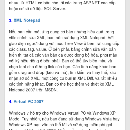
nhau, từ HTML cơ bản cho tới các trang ASP.NET cao cấp
hoặc cơ sở dữ liệu SQL Server.
3.
XML Notepad
Nếu bạn cần một ứng dụng cơ bản nhưng hiệu quả trong
việc chỉnh sửa XML, bạn nên sử dụng XML Notepad. Với
giao diện người dùng với mục Tree View ở bên trái cung cấp
các class, tag, value. Ở bên phải, bảng chỉnh sửa văn bản
hiển thị tất cả các văn bản đã được đồng bộ hóa, phối màu
với ký hiệu riêng ở bên phải. Bạn có thể tùy biến màu và
chọn font cho đường link của bạn. Các tính năng khác bao
gồm drag and drop (kéo và thả), tìm kiếm và thay thế, xác
nhận sơ đồ XML, một công cụ buil-in XML Diff, và rất nhiều
các tính năng khác. Bạn có thể học thêm về thiết kế XML
Notepad 2007 trên MSDN.
4.
Virtual PC 2007
Windows 7 hỗ trợ cho Windows Virtual PC và Windows XP
Mode. Tuy nhiên, nếu bạn đang sử dụng Windows Vista hay
Windows XP, bạn vẫn có thể tải và sử dụng miễn phí gói