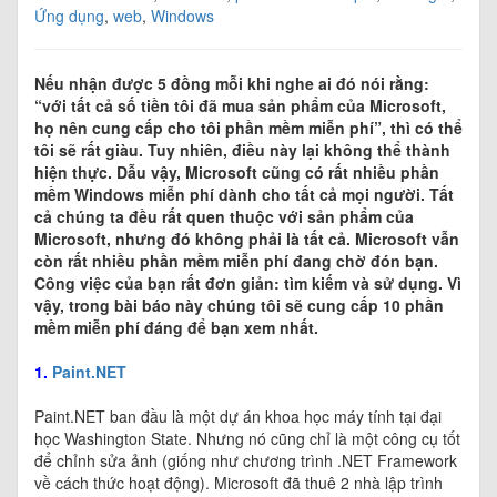
Ứng dụng
,
web
,
Windows
Nếu nhận được 5 đồng mỗi khi nghe ai đó nói rằng:
“với tất cả số tiền tôi đã mua sản phẩm của Microsoft,
họ nên cung cấp cho tôi phần mềm miễn phí”, thì có thể
tôi sẽ rất giàu. Tuy nhiên, điều này lại không thể thành
hiện thực. Dẫu vậy, Microsoft cũng có rất nhiều phần
mềm Windows miễn phí dành cho tất cả mọi người. Tất
cả chúng ta đều rất quen thuộc với sản phẩm của
Microsoft, nhưng đó không phải là tất cả. Microsoft vẫn
còn rất nhiều phần mềm miễn phí đang chờ đón bạn.
Công việc của bạn rất đơn giản: tìm kiếm và sử dụng. Vì
vậy, trong bài báo này chúng tôi sẽ cung cấp 10 phần
mềm miễn phí đáng để bạn xem nhất.
1.
Paint.NET
Paint.NET ban đầu là một dự án khoa học máy tính tại đại
học Washington State. Nhưng nó cũng chỉ là một công cụ tốt
để chỉnh sửa ảnh (giống như chương trình .NET Framework
về cách thức hoạt động). Microsoft đã thuê 2 nhà lập trình