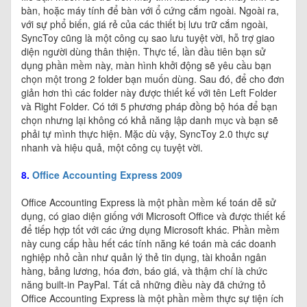
bàn, hoặc máy tính để bàn với ổ cứng cắm ngoài. Ngoài ra,
với sự phổ biến, giá rẻ của các thiết bị lưu trữ cắm ngoài,
SyncToy cũng là một công cụ sao lưu tuyệt vời, hỗ trợ giao
diện người dùng thân thiện. Thực tế, lần đầu tiên bạn sử
dụng phần mềm này, màn hình khởi động sẽ yêu cầu bạn
chọn một trong 2 folder bạn muốn dùng. Sau đó, để cho đơn
giản hơn thì các folder này được thiết kế với tên Left Folder
và Right Folder. Có tới 5 phương pháp đồng bộ hóa để bạn
chọn nhưng lại không có khả năng lập danh mục và bạn sẽ
phải tự mình thực hiện. Mặc dù vậy, SyncToy 2.0 thực sự
nhanh và hiệu quả, một công cụ tuyệt vời.
8.
Office Accounting Express 2009
Office Accounting Express là một phần mềm kế toán dễ sử
dụng, có giao diện giống với Microsoft Office và được thiết kế
để tiếp hợp tốt với các ứng dụng Microsoft khác. Phần mềm
này cung cấp hầu hết các tính năng ké toán mà các doanh
nghiệp nhỏ cần như quản lý thẻ tin dụng, tài khoản ngân
hàng, bảng lương, hóa đơn, báo giá, và thậm chí là chức
năng built-in PayPal. Tất cả những điều này đã chứng tỏ
Office Accounting Express là một phần mềm thực sự tiện ích