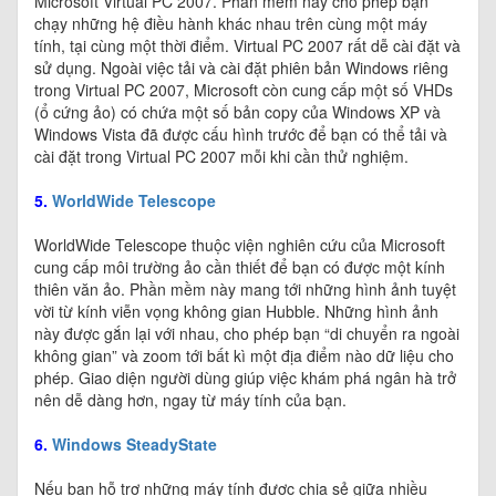
Microsoft Virtual PC 2007. Phần mềm này cho phép bạn
chạy những hệ điều hành khác nhau trên cùng một máy
tính, tại cùng một thời điểm. Virtual PC 2007 rất dễ cài đặt và
sử dụng. Ngoài việc tải và cài đặt phiên bản Windows riêng
trong Virtual PC 2007, Microsoft còn cung cấp một số VHDs
(ổ cứng ảo) có chứa một số bản copy của Windows XP và
Windows Vista đã được cấu hình trước để bạn có thể tải và
cài đặt trong Virtual PC 2007 mỗi khi cần thử nghiệm.
5.
WorldWide Telescope
WorldWide Telescope thuộc viện nghiên cứu của Microsoft
cung cấp môi trường ảo cần thiết để bạn có được một kính
thiên văn ảo. Phần mềm này mang tới những hình ảnh tuyệt
vời từ kính viễn vọng không gian Hubble. Những hình ảnh
này được gắn lại với nhau, cho phép bạn “di chuyển ra ngoài
không gian” và zoom tới bất kì một địa điểm nào dữ liệu cho
phép. Giao diện người dùng giúp việc khám phá ngân hà trở
nên dễ dàng hơn, ngay từ máy tính của bạn.
6.
Windows SteadyState
Nếu bạn hỗ trợ những máy tính được chia sẻ giữa nhiều