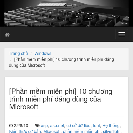
T
o
g
g
Trang chủ
Windows
l
[Phần mềm miễn phí] 10 chương trình miễn phí đáng
e
dùng của Microsoft
n
a
v
i
[Phần mềm miễn phí] 10 chương
g
trình miễn phí đáng dùng của
a
Microsoft
t
i
o
n
22/8/10
asp
,
asp.net
,
cơ sở dữ liệu
,
font
,
Hệ thống
,
Kiến thức cơ bản
,
Microsoft
,
phần mềm miễn phí
,
silverlight
,