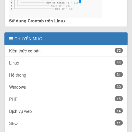
Sử dụng Crontab trên Linux
CHUYÊN MỤC
Kiến thức cơ bản
72
Linux
44
Hệ thống
31
Windows
30
PHP
15
Dịch vụ web
14
SEO
11