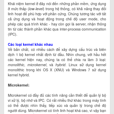
Khái niệm kernel ở đây nói đến những phần mềm, ứng dụng
ở mức thấp (
low-level
) trong hệ thống, có khả năng thay đổi
linh hoạt để phù hợp với phần cứng. Chúng tương tác với tất
cả ứng dụng và hoạt động trong chế độ user mode, cho
phép các quá trình khác - hay còn gọi là server, nhận thông
tin từ các thành phần khác qua inter-process communication
(IPC).
Các loại kernel khác nhau
Về bản chất, có nhiều cách để xây dựng cấu trúc và biên
dịch 1 bộ kernel nhất định từ đầu. Nhìn chung, với hầu hết
các kernel hiện nay, chúng ta có thể chia ra làm 3 loại:
monolithic
,
microkernel
, và
hybrid
. Linux sử dụng kernel
monolithic trong khi OS X (XNU) và Windows 7 sử dụng
kernel hybrid.
Microkernel:
Microkernel có đầy đủ các tính năng cần thiết để quản lý bộ
vi xử lý, bộ nhớ và IPC. Có rất nhiều thứ khác trong máy tính
có thể được nhìn thấy, tiếp xúc và quản lý trong chế độ
người dùng. Microkernel có tính linh hoạt khá cao, vì vậy bạn