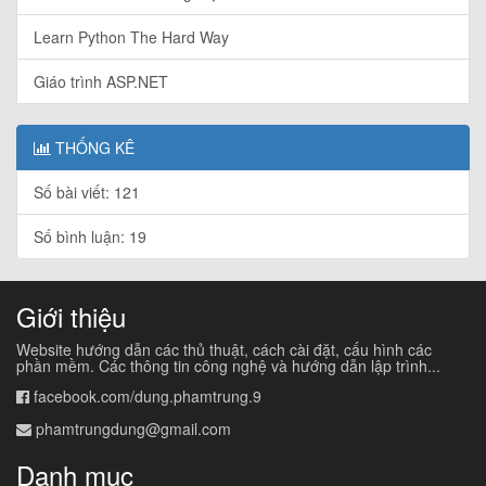
Learn Python The Hard Way
Giáo trình ASP.NET
THỐNG KÊ
Số bài viết: 121
Số bình luận: 19
Giới thiệu
Website hướng dẫn các thủ thuật, cách cài đặt, cấu hình các
phần mềm. Các thông tin công nghệ và hướng dẫn lập trình...
facebook.com/dung.phamtrung.9
phamtrungdung@gmail.com
Danh mục