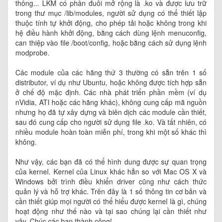
thống... LKM có phần đuôi mở rộng là .ko và được lưu trữ
trong thư mục /lib/modules, người sử dụng có thể thiết lập
thuộc tính tự khởi động, cho phép tải hoặc không trong khi
hệ điều hành khởi động, bằng cách dùng lệnh menuconfig,
can thiệp vào file /boot/config, hoặc bằng cách sử dụng lệnh
modprobe.
Các module của các hãng thứ 3 thường có sẵn trên 1 số
distributor, ví dụ như Ubuntu, hoặc không được tích hợp sẵn
ở chế độ mặc định. Các nhà phát triển phần mềm (ví dụ
nVidia, ATI hoặc các hãng khác), không cung cấp mã nguồn
nhưng họ đã tự xây dựng và biên dịch các module cần thiết,
sau đó cung cấp cho người sử dụng file .ko. Và tất nhiên, có
nhiều module hoàn toàn miễn phí, trong khi một số khác thì
không.
Như vậy, các bạn đã có thể hình dung được sự quan trọng
của kernel. Kernel của Linux khác hẳn so với Mac OS X và
Windows bởi trình điều khiển driver cũng như cách thức
quản lý và hỗ trợ khác. Trên đây là 1 số thông tin cơ bản và
cần thiết giúp mọi người có thể hiểu được kernel là gì, chúng
hoạt động như thế nào và tại sao chúng lại cần thiết như
vậy. Chúc các bạn thành công!