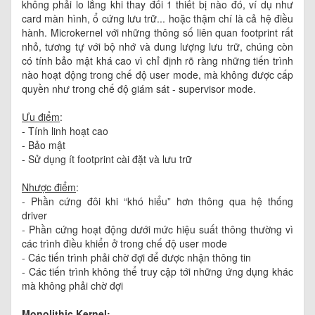
không phải lo lắng khi thay đổi 1 thiết bị nào đó, ví dụ như
card màn hình, ổ cứng lưu trữ... hoặc thậm chí là cả hệ điều
hành. Microkernel với những thông số liên quan footprint rất
nhỏ, tương tự với bộ nhớ và dung lượng lưu trữ, chúng còn
có tính bảo mật khá cao vì chỉ định rõ ràng những tiến trình
nào hoạt động trong chế độ user mode, mà không được cấp
quyền như trong chế độ giám sát - supervisor mode.
Ưu điểm
:
- Tính linh hoạt cao
- Bảo mật
- Sử dụng ít footprint cài đặt và lưu trữ
Nhược điểm
:
- Phần cứng đôi khi “khó hiểu” hơn thông qua hệ thống
driver
- Phần cứng hoạt động dưới mức hiệu suất thông thường vì
các trình điều khiển ở trong chế độ user mode
- Các tiến trình phải chờ đợi để được nhận thông tin
- Các tiến trình không thể truy cập tới những ứng dụng khác
mà không phải chờ đợi
Monolithic Kernel: