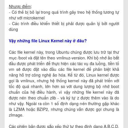
Nhược điểm
:
- Có thể bị bỏ lại trong quá trình gây treo hệ thống tương tự
như với microkernel
- Các trình điều khiển thiết bị phải được quản lý bởi người
dùng
Vậy những file Linux Kernel này ở đâu?
Các file kernel này, trong Ubuntu chúng được lưu trữ tại thư
mục /boot và đặt tên theo vmlinuz-version. Khi bộ nhớ ảo bắt
đầu được phát triển để thực hiện các tác vụ đa luồng, tiền tố
vm sẽ được đặt vào đầu các file kernel để phân biệt khả
năng hỗ trợ công nghệ ảo hóa. Kể từ đó, Linux kernel được
gọi là vmlinux, nhưng hệ thống kernel này đã phát triển với
tốc độ quá nhanh, lớn hơn so với dung lượng bộ nhớ boot
chuẩn của hệ điều hành, vì vậy những file kernel này đã
được nén theo chuẩn zlib - và ký tự z được thêm vào là do
như vậy. Ngoài ra còn 1 số định dạng nén thường gặp khác
là LZMA hoặc BZIP2, nhưng chúng vẫn được gọi chung là
zImage.
Các phiên bản được sắp xếp thứ tự theo định dạng A.B.C.D,