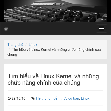
T
o
g
g
Trang chủ
Linux
l
Tìm hiểu về Linux Kernel và những chức năng chính của
e
chúng
n
a
v
i
Tìm hiểu về Linux Kernel và những
g
chức năng chính của chúng
a
t
i
29/10/10
Hệ thống
,
Kiến thức cơ bản
,
Linux
o
n