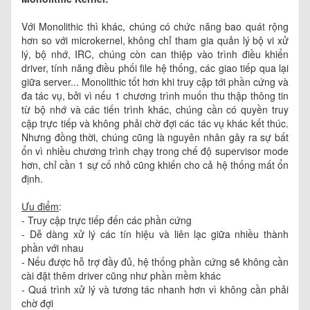
Với Monolithic thì khác, chúng có chức năng bao quát rộng
hơn so với microkernel, không chỉ tham gia quản lý bộ vi xử
lý, bộ nhớ, IRC, chúng còn can thiệp vào trình điều khiển
driver, tính năng điều phối file hệ thống, các giao tiếp qua lại
giữa server... Monolithic tốt hơn khi truy cập tới phần cứng và
đa tác vụ, bởi vì nếu 1 chương trình muốn thu thập thông tin
từ bộ nhớ và các tiến trình khác, chúng cần có quyền truy
cập trực tiếp và không phải chờ đợi các tác vụ khác kết thúc.
Nhưng đồng thời, chúng cũng là nguyên nhân gây ra sự bất
ổn vì nhiều chương trình chạy trong chế độ supervisor mode
hơn, chỉ cần 1 sự cố nhỏ cũng khiến cho cả hệ thống mất ổn
định.
Ưu điểm
:
- Truy cập trực tiếp đến các phần cứng
- Dễ dàng xử lý các tín hiệu và liên lạc giữa nhiều thành
phần với nhau
- Nếu được hỗ trợ đầy đủ, hệ thống phần cứng sẽ không cần
cài đặt thêm driver cũng như phần mềm khác
- Quá trình xử lý và tương tác nhanh hơn vì không cần phải
chờ đợi