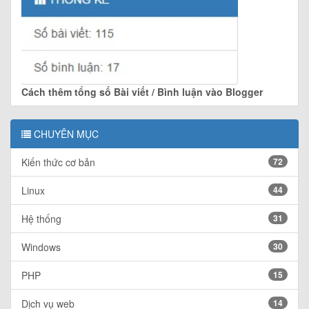
Cách thêm tổng số Bài viết / Bình luận vào Blogger
CHUYÊN MỤC
Kiến thức cơ bản
72
Linux
44
Hệ thống
31
Windows
30
PHP
15
Dịch vụ web
14