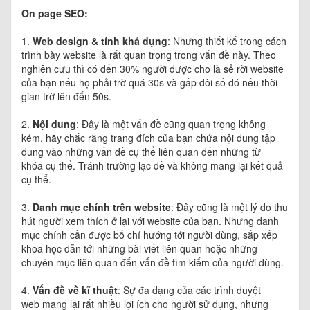
On page SEO:
1.
Web design & tính khả dụng
: Nhưng thiết kế trong cách
trình bày website là rất quan trọng trong vấn đề này. Theo
nghiên cưu thì có đến 30% người được cho là sẻ rời website
của bạn nếu họ phải trờ quá 30s và gấp đôi số đó nếu thời
gian trờ lên đến 50s.
2.
Nội dung
: Đây là một vấn đề cũng quan trọng không
kém, hãy chắc rằng trang đích của bạn chứa nội dung tập
dung vào những vấn đề cụ thể liên quan đến những từ
khóa cụ thể. Tránh trường lạc đề và không mang lại kết quả
cụ thể.
3.
Danh mục chính trên website
: Đây cũng là một lý do thu
hút người xem thích ở lại với website của bạn. Nhưng danh
mục chính cần được bố chí hướng tới người dùng, sắp xếp
khoa học dẫn tới những bài viết liên quan hoặc những
chuyên mục liên quan đến vấn đề tìm kiếm của người dùng.
4.
Vấn đề về kĩ thuật
: Sự đa dạng của các trình duyệt
web mang lại rất nhiều lợi ích cho người sử dụng, nhưng