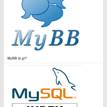
MyBB là gì?