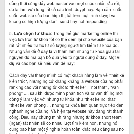
đồng thời cũng đẩy webmaster vào một cuộc chiến rắc rối,
đó là làm vừa lòng tất cả các trình duyệt này. Bạn cần chắc
chắn webiste của bạn hiện thị tốt trên mọi trình duyệt và
không có hiện tượng don't send hay not responding
5.
Lựa chọn từ khóa
: Trong thế giới marketing online thì
việc lựa trọn từ khóa tốt có thể đem lại cho website của bạn
rất rất nhiều traffic từ số lượng người tìm kiếm từ khóa đó.
Nhưng vấn đề ở đây là vì tham lam những từ khóa giàu tài
nguyên đó mà bạn bỏ qua yếu tố người dùng ở đây. Một
ví
dụ
và các bạn sẻ hiểu vấn đề này:
Cách đây vài tháng mình có một khách hàng làm về "thiết kế
kiến trúc", nhưng họ cứ khăng khăng là website của họ phải
ranking cao với những từ khóa: "thiet ke" , "noi that" , "van
phong" ..., sau khi được mình phân tích và tư vấn thì họ mới
đồng ý làm việc với những từ khóa như "thiet ke noi that",
"thiet ke van phong"... nhưng tư khóa liên quan trực tiếp đến
nghanh nghề của họ. Và hiện tại website này đang rất thành
công. Điều này chứng minh rằng những từ khóa short team
(ngắn) tất nhiên sẻ có nhiều lượt tìm kiếm hơn, nhưng nó
cũng bao hàm một ý nghĩa hoàn toàn khác nếu đăng sau nó