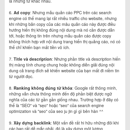
là những từ khác nhau.
6.
Ad copy
: Nhưng mẫu quản cáo PPC trên các search
engine có thể mang lại rất nhiều traffic cho website, nhưng
khi những bản copy của các mâu quản cáo này được điều
hướng hiển thị không đúng nội dung mà nó cần được dẫn
tới, hoặc thông tin trên nhưng mẫu quản cáo được copy
không thích hợp với nội dung trang hiển thị quảng cáo, nó có
thể chỉ khiến bạn mất tiền vô ích.
7.
Title và description
: Nhưng phần title và description hiển
thị màng tính chung chung hoặc không diễn giải đúng nội
dung cả trang đích sẻ khiến website của bạn mất đi niềm tin
từ người đọc.
8.
Ranking không đúng từ khóa
: Google rất thông minh,
những vẫn chưa thông minh đến độ phần biệt được ngữ
nghĩa của các từ gần gần giống nhau. Trường hợp ở đây có
thể là "SEO" và "sẹo" hoặc "seo" của search engine
optimization và "seo" của seo ju jin gì gì bên hàn ^^
9.
Xây dựng backlink
: Một vấn đề rất hi hữu những đôi khi
các bạn rất dễ mắc phải, đó là xây dựng một lượng