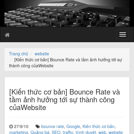
T
o
g
g
Trang chủ
website
l
[Kiến thức cơ bản] Bounce Rate và tầm ảnh hưởng tới sự
e
thành công củaWebsite
n
a
v
i
[Kiến thức cơ bản] Bounce Rate và
g
tầm ảnh hưởng tới sự thành công
a
củaWebsite
t
i
o
n
27/9/10
bounce rate
,
Google
,
Kiến thức cơ bản
,
marketing
,
Quảng bá
,
SEO
,
traffic
,
trình duyệt
,
web
,
website