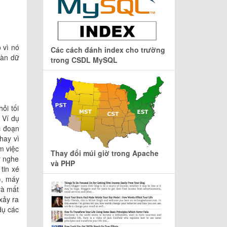
 vì nó
Các cách đánh index cho trường
oàn dữ
trong CSDL MySQL
ỏi tối
 Ví dụ
c đoạn
hay vì
m việc
Thay đổi múi giờ trong Apache
y nghe
và PHP
tin xé
), máy
và mất
xảy ra
dụ các