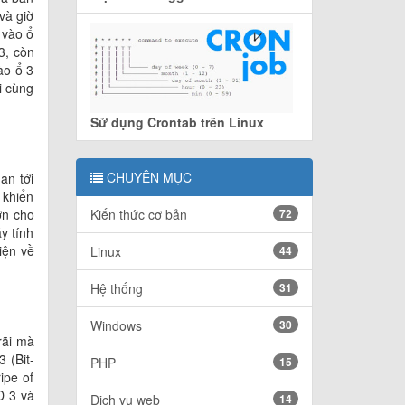
và giờ
 vào ổ
3, còn
ào ổ 3
i cùng
Sử dụng Crontab trên Linux
CHUYÊN MỤC
an tới
 khiển
ơn cho
Kiến thức cơ bản
72
y tính
iện về
Linux
44
Hệ thống
31
Windows
30
rãi mà
 (Bit-
PHP
15
ipe of
D 3 và
Dịch vụ web
14