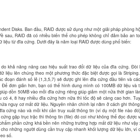
endent Disks. Ban đầu, RAID được sử dụng như một giải pháp phòng hộ
. Về sau, RAID đã có nhiều biến thể cho phép không chỉ đảm bảo an t
dữ liệu từ đĩa cứng. Dưới đây là năm loại RAID được dùng phổ biến:
o khả năng nâng cao hiệu suất trao đổi dữ liệu của đĩa cứng. Đòi h
ữ liệu lên chúng theo một phương thức đặc biệt được gọi là Striping.
c đoạn đánh số lẻ (1,3,5,7) sẽ được ghi lên đĩa cứng đầu tiên và cá
i. Để đơn giản hơn, bạn có thể hình dung mình có 100MB dữ liệu và t
iúp dồn 50MB vào mỗi đĩa cứng riêng giúp giảm một nửa thời gian là
ếu có 4, 8 hay nhiều đĩa cứng hơn nữa thì tốc độ sẽ càng cao hơn. Tu
hứa nguy cơ mất dữ liệu. Nguyên nhân chính lại nằm ở cách ghi thông 
a cứng nào và mỗi khi cần truy xuất thông tin (ví dụ một file nào đó
cứng gặp trục trặc thì thông tin (file) đó coi như không thể đọc được 
n phẩm phần cứng khá bền nên những trường hợp mất dữ liệu như vậy 
 cho những người dùng cần truy cập nhanh khối lượng dữ liệu lớn, ví 
eo số.