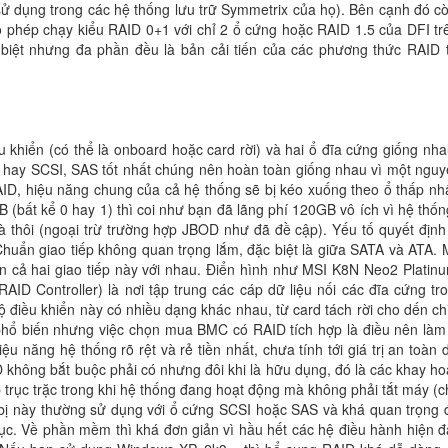
ử dụng trong các hệ thống lưu trữ Symmetrix của họ). Bên cạnh đó c
ho phép chạy kiểu RAID 0+1 với chỉ 2 ổ cứng hoặc RAID 1.5 của DFI tr
biệt nhưng đa phần đều là bản cải tiến của các phương thức RAID 
 khiển (có thể là onboard hoặc card rời) và hai ổ đĩa cứng giống nha
A hay SCSI, SAS tốt nhất chúng nên hoàn toàn giống nhau vì một nguy
AID, hiệu năng chung của cả hệ thống sẽ bị kéo xuống theo ổ thấp nh
 (bất kể 0 hay 1) thì coi như bạn đã lãng phí 120GB vô ích vì hệ thốn
 thôi (ngoại trừ trường hợp JBOD như đã đề cập). Yếu tố quyết định 
Chuẩn giao tiếp không quan trọng lắm, đặc biệt là giữa SATA và ATA. 
n cả hai giao tiếp này với nhau. Điển hình như MSI K8N Neo2 Platin
ID Controller) là nơi tập trung các cáp dữ liệu nối các đĩa cứng tr
ộ điều khiển này có nhiều dạng khác nhau, từ card tách rời cho dến chi
phổ biến nhưng việc chọn mua BMC có RAID tích hợp là điều nên làm 
u năng hệ thống rõ rệt và rẻ tiền nhất, chưa tính tới giá trị an toàn d
không bắt buộc phải có nhưng đôi khi là hữu dụng, đó là các khay ho
trục trặc trong khi hệ thống đang hoạt động mà không phải tắt máy (c
t bị này thường sử dụng với ổ cứng SCSI hoặc SAS và khá quan trọng đ
ục. Về phần mềm thì khá đơn giản vì hầu hết các hệ điều hành hiện đ