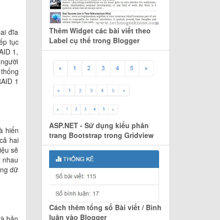
Thêm Widget các bài viết theo
ai đĩa
Label cụ thể trong Blogger
ếp tục
AID 1,
 người
 thống
RAID 1
ASP.NET - Sử dụng kiểu phân
à hiển
trang Bootstrap trong Gridview
cả hai
iệu sẽ
t nhau
ợng dữ
Cách thêm tổng số Bài viết / Bình
luận vào Blogger
và bản