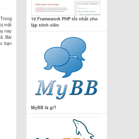
 Trong
10 Framework PHP tốt nhất cho
 bị mất
lập trình viên
ày nay
ả. Bài
ác bạn
MyBB là gì?