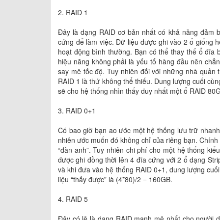
2. RAID 1
Đây là dạng RAID cơ bản nhất có khả năng đảm bảo
cứng để làm việc. Dữ liệu được ghi vào 2 ổ giống hệt
hoạt động bình thường. Bạn có thể thay thế ổ đĩa b
hiệu năng không phải là yếu tố hàng đầu nên chẳn
say mê tốc độ. Tuy nhiên đối với những nhà quản t
RAID 1 là thứ không thể thiếu. Dung lượng cuối c
sẽ cho hệ thống nhìn thấy duy nhất một ổ RAID 80G
3. RAID 0+1
Có bao giờ bạn ao ước một hệ thống lưu trữ nhan
nhiên ước muốn đó không chỉ của riêng bạn. Chính 
“đàn anh”. Tuy nhiên chi phí cho một hệ thống kiểu
được ghi đồng thời lên 4 đĩa cứng với 2 ổ dạng Stri
và khi đưa vào hệ thống RAID 0+1, dung lượng cuối
liệu “thấy được” là (4*80)/2 = 160GB.
4. RAID 5
Đây có lẽ là dạng RAID mạnh mẽ nhất cho người dù