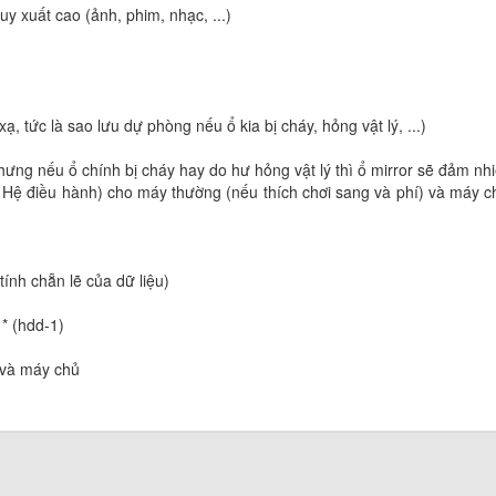
uy xuất cao (ảnh, phim, nhạc, ...)
 tức là sao lưu dự phòng nếu ổ kia bị cháy, hỏng vật lý, ...)
Nhưng nếu ổ chính bị cháy hay do hư hỏng vật lý thì ổ mirror sẽ đảm nh
 Hệ điều hành) cho máy thường (nếu thích chơi sang và phí) và máy c
 tính chẵn lẽ của dữ liệu)
* (hdd-1)
 và máy chủ