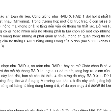
 an toàn dữ liệu. Cũng giống như RAID 0, RAID 1 đòi hỏi ít nhất h
 nhau (Mirroring). Trong trường hợp một ổ bị trục trặc, ổ còn lại sẽ ti
ị hỏng mà không phải lo lắng đến vấn đề thông tin thất lạc. Đối với R
g có gì ngạc nhiên nếu nó không phải là lựa chọn số một cho những
rị mạng hoặc những ai phải quản lý nhiều thông tin quan trọng thì hệ
ùng của hệ thống RAID 1 bằng dung lượng của ổ đơn (hai ổ 80GB chạy 
B).
h nhẹn như RAID 0, an toàn như RAID 1 hay chưa? Chắc chắn là có v
vì thế mà hệ thống RAID kết hợp 0+1 đã ra đời, tổng hợp ưu điểm của 
 này khá đắt, bạn sẽ cần tối thiểu 4 đĩa cứng để chạy RAID 0+1. Dữ l
ping tăng tốc và 2 ổ dạng Mirroring sao lưu. 4 ổ đĩa này phải giống hệ
 cùng sẽ bằng ½ tổng dung lượng 4 ổ, ví dụ bạn chạy 4 ổ 80GB thì lư
ng văn phòng và gia đình với 3 hoặc 5 đĩa cứng riêng biệt. Dữ liệu 