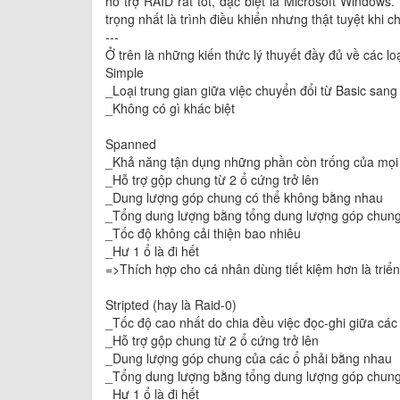
hỗ trợ RAID rất tốt, đặc biệt là Microsoft Windo
trọng nhất là trình điều khiển nhưng thật tuyệt khi c
---
Ở trên là những kiến thức lý thuyết đầy đủ về các l
Simple
_Loại trung gian giữa việc chuyển đổi từ Basic san
_Không có gì khác biệt
Spanned
_Khả năng tận dụng những phần còn trống của mọi 
_Hỗ trợ gộp chung từ 2 ổ cứng trở lên
_Dung lượng góp chung có thể không bằng nhau
_Tổng dung lượng bằng tổng dung lượng góp chun
_Tốc độ không cải thiện bao nhiêu
_Hư 1 ổ là đi hết
=>Thích hợp cho cá nhân dùng tiết kiệm hơn là triển
Stripted (hay là Raid-0)
_Tốc độ cao nhất do chia đều việc đọc-ghi giữa các
_Hỗ trợ gộp chung từ 2 ổ cứng trở lên
_Dung lượng góp chung của các ổ phải bằng nhau
_Tổng dung lượng bằng tổng dung lượng góp chun
_Hư 1 ổ là đi hết