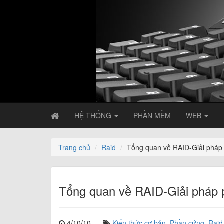
HỆ THỐNG
PHẦN MỀM
WEB
Trang chủ
Raid
Tổng quan về RAID-Giải pháp
Tổng quan về RAID-Giải pháp 
4/10/10
Kiến thức cơ bản
,
Phần cứng
,
Raid