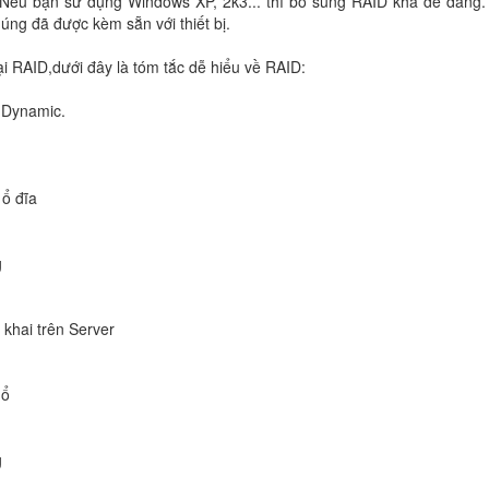
ws. Nếu bạn sử dụng Windows XP, 2k3... thì bổ sung RAID khá dễ dàng
húng đã được kèm sẵn với thiết bị.
oại RAID,dưới đây là tóm tắc dễ hiểu về RAID:
g Dynamic.
ổ đĩa
g
 khai trên Server
 ổ
g