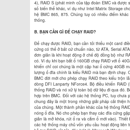
4), RAID S (phát minh của tập đoàn EMC và được s
số biến thể khác, ví dụ như Intel Matrix Storage c
hệ BMC 865, 875. Chúng tuy có nhiều điểm khác 
thống.
B. BẠN CẦN GÌ ĐỂ CHẠY RAID?
Để chạy được RAID, bạn cần tối thiểu một card điều
cứng có thể ở bất cứ chuẩn nào, từ ATA, Serial AT
đơn giản là khi hoạt động ở chế độ đồng bộ như R
có. Ví dụ khi bạn bắt ổ 160GB chạy RAID với ổ 40GB
khiển chỉ coi chúng là một cặp hai ổ cứng 40GB mà
lượng ổ đĩa chính là kiểu RAID mà bạn định chạy. 
BMC đời mới cho phép chạy RAID theo kiểu trộn lẫ
dòng DFI Lanparty NForce4. Bộ điều khiển RAID (RA
thống RAID và nó xử lý toàn bộ dữ liệu đi qua đó. B
hợp trên BMC. Đối với các hệ thống PC, tuy chưa 
chung đây là một trong những giải pháp cải thiện hiệ
của chúng. Một thành phần khác của hệ thống RAID 
nóng ổ đĩa. Nó cho phép bạn thay các đĩa cứng gặp 
giản là mở khóa, rút ổ ra và cắm ổ mới vào). Thiế
các hệ thống máy chủ vốn yêu cầu hoạt động liên t