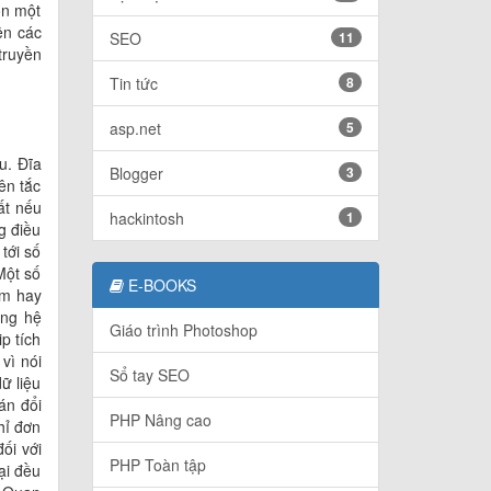
òn một
ên các
SEO
11
truyền
Tin tức
8
asp.net
5
u. Đĩa
Blogger
3
ên tắc
ất nếu
hackintosh
1
g điều
tới số
Một số
E-BOOKS
um hay
ong hệ
Giáo trình Photoshop
p tích
vì nói
Sổ tay SEO
ữ liệu
án đổi
PHP Nâng cao
hỉ đơn
ối với
PHP Toàn tập
ại đều