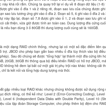
 này khá rối rắm. Chúng ta quay trở lại ví dụ về 8 đoạn dữ liệu (1-8) 
 được ghi vào ổ đĩa 1 và 2 riêng rẽ, đoạn sao lưu của chúng được ghi
ạn sao lưu tương ứng ghi vào ổ đĩa 2. Đoạn số 5, 6 ghi vào ổ đĩa 2 và 
tự này lặp lại, đoạn số 7,8 được ghi vào ổ 1, 2 và đoạn sao lưu ghi v
ó cải thiện, vừa giữ được tính an toàn cao. Dung lượng đĩa cứng cuố
c là nếu bạn dùng 3 ổ 80GB thì dung lượng cuối cùng sẽ là 160GB.
là một dạng RAID chính thống, nhưng lại có một số đặc điểm liên qu
hỗ trợ. JBOD cho phép bạn gắn bao nhiêu ổ đĩa tùy thích vào bộ điều
 phép). Sau đó chúng sẽ được “tổng hợp” lại thành một đĩa cứng lớn h
B, 20GB, 30GB thì thông qua bộ điều khiển RAID có hỗ trợ JBOD, má
D không hề đem lại bất cứ một giá trị phụ trội nào khác: không cải th
 chỉ là kết nối và tổng hợp dung lượng mà thôi.
ể bắt gặp nhiều loại RAID khác nhưng chúng không được sử dụng rộng 
c đích riêng, có thể kể như: Level 2 (Error-Correcting Coding), Level 3
e), Level 6 (Independent Data Disks with Double Parity), Level 10 (Str
g hiệu của tập đoàn Storage Computer, cho phép thêm bộ đệm cho RAI