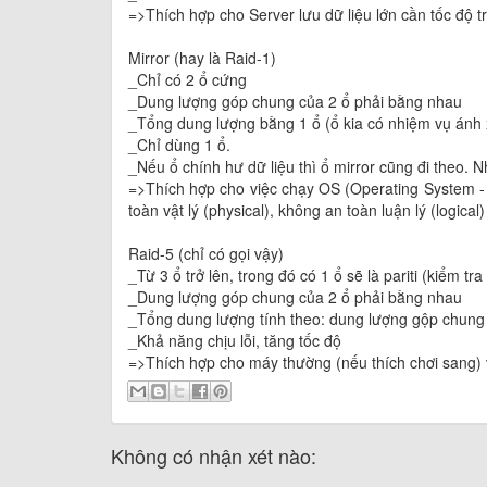
=>Thích hợp cho Server lưu dữ liệu lớn cần tốc độ tr
Mirror (hay là Raid-1)
_Chỉ có 2 ổ cứng
_Dung lượng góp chung của 2 ổ phải bằng nhau
_Tổng dung lượng bằng 1 ổ (ổ kia có nhiệm vụ ánh xạ,
_Chỉ dùng 1 ổ.
_Nếu ổ chính hư dữ liệu thì ổ mirror cũng đi theo. 
=>Thích hợp cho việc chạy OS (Operating System -
toàn vật lý (physical), không an toàn luận lý (logical)
Raid-5 (chỉ có gọi vậy)
_Từ 3 ổ trở lên, trong đó có 1 ổ sẽ là pariti (kiểm tra
_Dung lượng góp chung của 2 ổ phải bằng nhau
_Tổng dung lượng tính theo: dung lượng gộp chung 
_Khả năng chịu lỗi, tăng tốc độ
=>Thích hợp cho máy thường (nếu thích chơi sang)
Không có nhận xét nào: