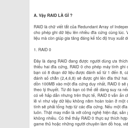
A. Vậy RAID LÀ GÌ ?
RAID là chữ viết tắt của Redundant Array of Indep
cho phép ghi dữ liệu lên nhiều đĩa cứng cùng lúc
liệu mà còn giúp gia tăng đáng kể tốc độ truy xuất 
1. RAID 0
Đây là dạng RAID đang được người dùng ưa thích d
thiểu hai đĩa cứng, RAID 0 cho phép máy tính ghi d
bạn có 8 đoạn dữ liệu được đánh số từ 1 đến 8, cá
đánh số chẵn (2,4,6,8) sẽ được ghi lên đĩa thứ ha
dồn 100MB vào một đĩa cứng duy nhất, RAID 0 sẽ g
theo lý thuyết. Từ đó bạn có thể dễ dàng suy ra n
có vẻ hấp dẫn nhưng trên thực tế, RAID 0 vẫn ẩn c
lẻ vì như vậy dữ liệu không nằm hoàn toàn ở một đĩ
tính sẽ phải tổng hợp từ các đĩa cứng. Nếu một đĩa 
luôn. Thật may mắn là với công nghệ hiện đại, sả
không nhiều. Có thể thấy RAID 0 thực sự thích hợp
game thủ hoặc những người chuyên làm đồ hoạ, vid