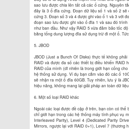
sao lưu được chia lên tất cả các ổ cứng. Nguyên tắc
đây là 3 ổ đĩa cứng. Đoạn dữ liệu số 1 và số 2 sẽ
cứng 3. Đoạn số 3 và 4 được ghi vào ổ 1 và 3 với đo
đoạn sao lưu được ghi vào ổ đĩa 1 và sau đó trình 
như ban đầu. Như vậy RAID 5 vừa đảm bảo tốc độ c
bằng tổng dung lượng đĩa sử dụng trừ đi một ổ. Tứ
5. JBOD
JBOD (Just a Bunch Of Disks) thực tế không phải 
RAID và được đa số các thiết bị điều khiển RAID 
RAID của mình (dĩ nhiên là trong giới hạn cổng cho
hệ thống sử dụng. Ví dụ bạn cắm vào đó các ổ 10G
sẽ nhận ra một ổ đĩa 60GB. Tuy nhiên, lưu ý là JBO
hiệu năng, không mang lại giải pháp an toàn dữ liệu,
6. Một số loại RAID khác
Ngoài các loại được đề cập ở trên, bạn còn có th
chỉ giới hạn trong các hệ thống máy tính phục vụ mụ
Interleaved Parity), Level 4 (Dedicated Parity Driv
Mirrors, ngược lại với RAID 0+1), Level 7 (thươn