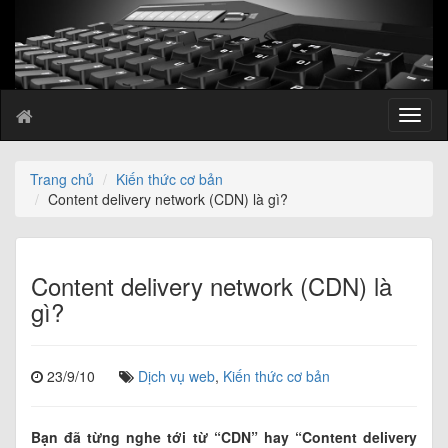
T
o
g
g
Trang chủ
Kiến thức cơ bản
l
Content delivery network (CDN) là gì?
e
n
a
v
Content delivery network (CDN) là
i
gì?
g
a
t
23/9/10
Dịch vụ web
,
Kiến thức cơ bản
i
o
n
Bạn đã từng nghe tới từ “CDN” hay “Content delivery