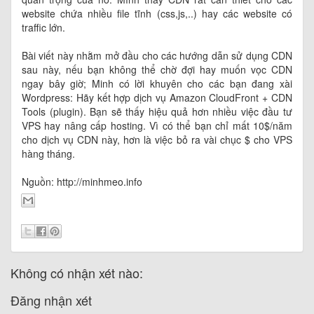
website chứa nhiều file tĩnh (css,js,..) hay các website có
traffic lớn.
Bài viết này nhằm mở đầu cho các hướng dẫn sử dụng CDN
sau này, nếu bạn không thể chờ đợi hay muốn vọc CDN
ngay bây giờ; Minh có lời khuyên cho các bạn đang xài
Wordpress: Hãy kết hợp dịch vụ Amazon CloudFront + CDN
Tools (plugin). Bạn sẽ thấy hiệu quả hơn nhiều việc đầu tư
VPS hay nâng cấp hosting. Vì có thể bạn chỉ mất 10$/năm
cho dịch vụ CDN này, hơn là việc bỏ ra vài chục $ cho VPS
hàng tháng.
Nguồn: http://minhmeo.inf
o
Không có nhận xét nào:
Đăng nhận xét