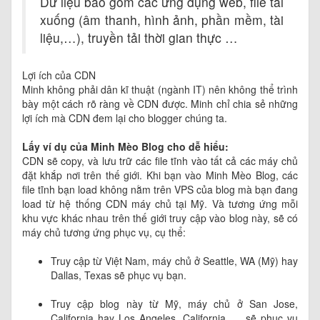
Dữ liệu bao gồm các ứng dụng web, file tải
xuống (âm thanh, hình ảnh, phần mềm, tài
liệu,…), truyền tải thời gian thực …
Lợi ích của CDN
Minh không phải dân kĩ thuật (ngành IT) nên không thể trình
bày một cách rõ ràng về CDN được. Minh chỉ chia sẻ những
lợi ích mà CDN đem lại cho blogger chúng ta.
Lấy ví dụ của Minh Mèo Blog cho dễ hiểu:
CDN sẽ copy, và lưu trữ các file tĩnh vào tất cả các máy chủ
đặt khắp nơi trên thế giới. Khi bạn vào Minh Mèo Blog, các
file tĩnh bạn load không nằm trên VPS của blog mà bạn đang
load từ hệ thống CDN máy chủ tại Mỹ. Và tương ứng mỗi
khu vực khác nhau trên thế giới truy cập vào blog này, sẽ có
máy chủ tương ứng phục vụ, cụ thể:
Truy cập từ Việt Nam, máy chủ ở Seattle, WA (Mỹ) hay
Dallas, Texas sẽ phục vụ bạn.
Truy cập blog này từ Mỹ, máy chủ ở San Jose,
California hay Los Angeles, California,…. sẽ phục vụ