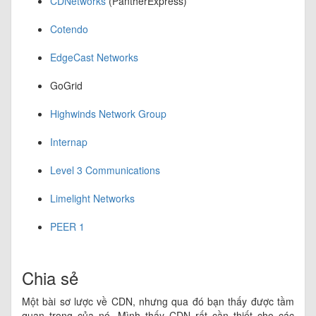
CDNetworks
(PantherExpress)
Cotendo
EdgeCast Networks
GoGrid
Highwinds Network Group
Internap
Level 3 Communications
Limelight Networks
PEER 1
Chia sẻ
Một bài sơ lược về CDN, nhưng qua đó bạn thấy được tầm
quan trọng của nó. Mình thấy CDN rất cần thiết cho các