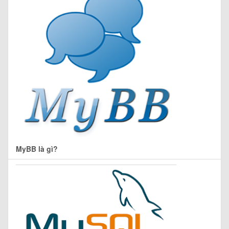
MyBB là gì?