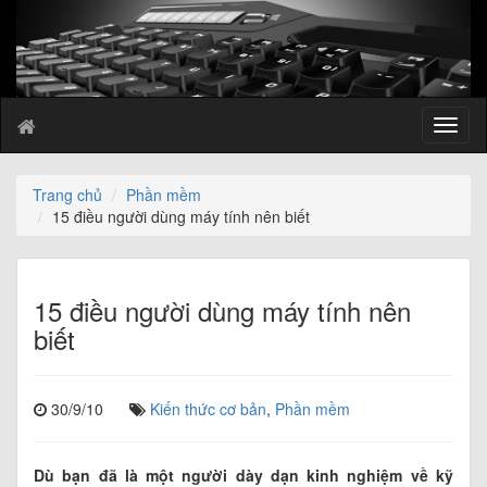
T
o
g
g
Trang chủ
Phần mềm
l
15 điều người dùng máy tính nên biết
e
n
a
v
15 điều người dùng máy tính nên
i
biết
g
a
t
30/9/10
Kiến thức cơ bản
,
Phần mềm
i
o
n
Dù bạn đã là một người dày dạn kinh nghiệm về kỹ