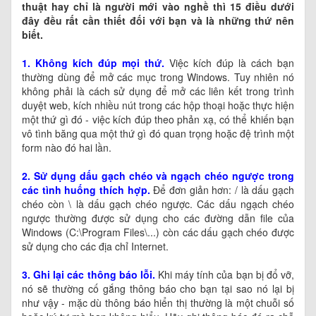
thuật hay chỉ là người mới vào nghề thì 15 điều dưới
đây đều rất cần thiết đối với bạn và là những thứ nên
biết.
1. Không kích đúp mọi thứ.
Việc kích đúp là cách bạn
thường dùng để mở các mục trong Windows. Tuy nhiên nó
không phải là cách sử dụng để mở các liên kết trong trình
duyệt web, kích nhiều nút trong các hộp thoại hoặc thực hiện
một thứ gì đó - việc kích đúp theo phản xạ, có thể khiến bạn
vô tình băng qua một thứ gì đó quan trọng hoặc đệ trình một
form nào đó hai lần.
2. Sử dụng dấu gạch chéo và ngạch chéo ngược trong
các tình huống thích hợp.
Để đơn giản hơn: / là dấu gạch
chéo còn \ là dấu gạch chéo ngược. Các dấu ngạch chéo
ngược thường được sử dụng cho các đường dẫn file của
Windows (C:\Program Files\...) còn các dấu gạch chéo được
sử dụng cho các địa chỉ Internet.
3. Ghi lại các thông báo lỗi.
Khi máy tính của bạn bị đổ vỡ,
nó sẽ thường cố gắng thông báo cho bạn tại sao nó lại bị
như vậy - mặc dù thông báo hiển thị thường là một chuỗi số