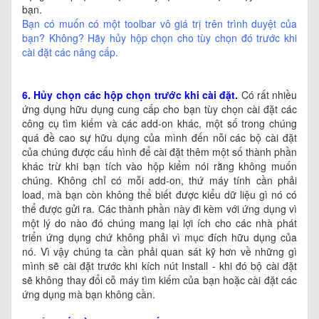
bạn.
Bạn có muốn có một toolbar vô giá trị trên trình duyệt của
bạn? Không? Hãy hủy hộp chọn cho tùy chọn đó trước khi
cài đặt các nâng cấp.
6. Hủy chọn các hộp chọn trước khi cài đặt.
Có rất nhiều
ứng dụng hữu dụng cung cấp cho bạn tùy chọn cài đặt các
công cụ tìm kiếm và các add-on khác, một số trong chúng
quá đề cao sự hữu dụng của mình đến nỗi các bộ cài đặt
của chúng được cấu hình để cài đặt thêm một số thành phần
khác trừ khi bạn tích vào hộp kiểm nói rằng không muốn
chúng. Không chỉ có mỗi add-on, thứ máy tính cần phải
load, mà bạn còn không thể biết được kiểu dữ liệu gì nó có
thể được gửi ra. Các thành phần này đi kèm với ứng dụng vì
một lý do nào đó chúng mang lại lợi ích cho các nhà phát
triển ứng dụng chứ không phải vì mục đích hữu dụng của
nó. Vì vậy chúng ta cần phải quan sát kỹ hơn về những gì
mình sẽ cài đặt trước khi kích nút Install - khi đó bộ cài đặt
sẽ không thay đổi cỗ máy tìm kiếm của bạn hoặc cài đặt các
ứng dụng mà bạn không cần.