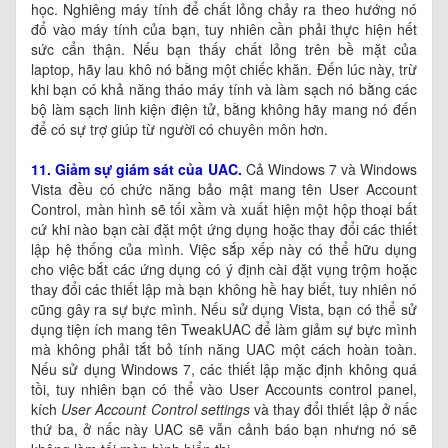
học. Nghiêng máy tính để chất lỏng chảy ra theo hướng nó
đổ vào máy tính của bạn, tuy nhiên cần phải thực hiện hết
sức cẩn thận. Nếu bạn thấy chất lỏng trên bề mặt của
laptop, hãy lau khô nó bằng một chiếc khăn. Đến lúc này, trừ
khi bạn có khả năng tháo máy tính và làm sạch nó bằng các
bộ làm sạch linh kiện điện tử, bằng không hãy mang nó đến
để có sự trợ giúp từ người có chuyên môn hơn.
11. Giảm sự giám sát của UAC.
Cả Windows 7 và Windows
Vista đều có chức năng bảo mật mang tên User Account
Control, màn hình sẽ tối xầm và xuất hiện một hộp thoại bất
cứ khi nào bạn cài đặt một ứng dụng hoặc thay đổi các thiết
lập hệ thống của mình. Việc sắp xếp này có thể hữu dụng
cho việc bắt các ứng dụng có ý định cài đặt vụng trộm hoặc
thay đổi các thiết lập mà bạn không hề hay biết, tuy nhiên nó
cũng gây ra sự bực mình. Nếu sử dụng Vista, bạn có thể sử
dụng tiện ích mang tên TweakUAC để làm giảm sự bực mình
mà không phải tắt bỏ tính năng UAC một cách hoàn toàn.
Nếu sử dụng Windows 7, các thiết lập mặc định không quá
tồi, tuy nhiên bạn có thể vào User Accounts control panel,
kích
User Account Control settings
và thay đổi thiết lập ở nấc
thứ ba, ở nấc này UAC sẽ vẫn cảnh báo bạn nhưng nó sẽ