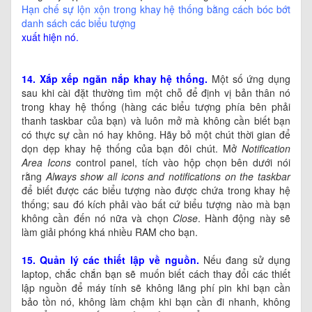
Hạn chế sự lộn xộn trong khay hệ thống bằng cách bóc bớt
danh sách các biểu tượng
xuất hiện nó.
14. Xắp xếp ngăn nắp khay hệ thống.
Một số ứng dụng
sau khi cài đặt thường tìm một chỗ để định vị bản thân nó
trong khay hệ thống (hàng các biểu tượng phía bên phải
thanh taskbar của bạn) và luôn mở mà không cần biết bạn
có thực sự cần nó hay không. Hãy bỏ một chút thời gian để
dọn dẹp khay hệ thống của bạn đôi chút. Mở
Notification
Area Icons
control panel, tích vào hộp chọn bên dưới nói
rằng
Always show all icons and notifications on the taskbar
để biết được các biểu tượng nào được chứa trong khay hệ
thống; sau đó kích phải vào bất cứ biểu tượng nào mà bạn
không cần đến nó nữa và chọn
Close
. Hành động này sẽ
làm giải phóng khá nhiều RAM cho bạn.
15. Quản lý các thiết lập về nguồn.
Nếu đang sử dụng
laptop, chắc chắn bạn sẽ muốn biết cách thay đổi các thiết
lập nguồn để máy tính sẽ không lãng phí pin khi bạn cần
bảo tồn nó, không làm chậm khi bạn cần đi nhanh, không