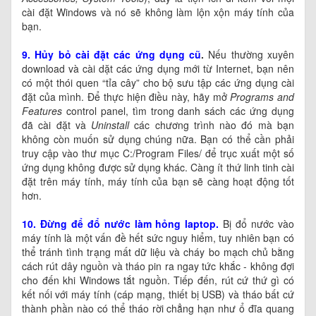
cài đặt Windows và nó sẽ không làm lộn xộn máy tính của
bạn.
9. Hủy bỏ cài đặt các ứng dụng cũ
.
Nếu thường xuyên
download và cài dặt các ứng dụng mới từ Internet, bạn nên
có một thói quen “tỉa cây” cho bộ sưu tập các ứng dụng cài
đặt của mình. Để thực hiện điều này, hãy mở
Programs and
Features
control panel, tìm trong danh sách các ứng dụng
đã cài đặt và
Uninstall
các chương trình nào đó mà bạn
không còn muốn sử dụng chúng nữa. Bạn có thể cần phải
truy cập vào thư mục C:/Program Files/ để trục xuất một số
ứng dụng không được sử dụng khác. Càng ít thứ linh tinh cài
đặt trên máy tính, máy tính của bạn sẽ càng hoạt động tốt
hơn.
10. Đừng để đổ nước làm hỏng laptop.
Bị đổ nước vào
máy tính là một vấn đề hết sức nguy hiểm, tuy nhiên bạn có
thể tránh tình trạng mất dữ liệu và cháy bo mạch chủ bằng
cách rút dây nguồn và tháo pin ra ngay tức khắc - không đợi
cho đến khi Windows tắt nguồn. Tiếp đến, rút cứ thứ gì có
kết nối với máy tính (cáp mạng, thiết bị USB) và tháo bất cứ
thành phần nào có thể tháo rời chẳng hạn như ổ đĩa quang