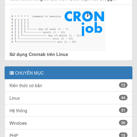
Sử dụng Crontab trên Linux
CHUYÊN MỤC
Kiến thức cơ bản
72
Linux
44
Hệ thống
31
Windows
30
PHP
15