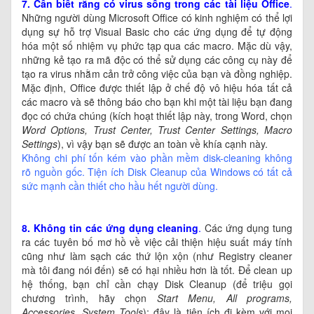
7. Cần biết rằng có virus sống trong các tài liệu
Office
.
Những người dùng Microsoft Office có kinh nghiệm có thể lợi
dụng sự hỗ trợ Visual Basic cho các ứng dụng để tự động
hóa một số nhiệm vụ phức tạp qua các macro. Mặc dù vậy,
những kẻ tạo ra mã độc có thể sử dụng các công cụ này để
tạo ra virus nhằm cản trở công việc của bạn và đồng nghiệp.
Mặc định, Office được thiết lập ở chế độ vô hiệu hóa tất cả
các macro và sẽ thông báo cho bạn khi một tài liệu bạn đang
đọc có chứa chúng (kích hoạt thiết lập này, trong Word, chọn
Word Options, Trust Center, Trust Center Settings, Macro
Settings
), vì vậy bạn sẽ được an toàn về khía cạnh này.
Không chi phí tốn kém vào phần mềm disk-cleaning không
rõ nguồn gốc. Tiện ích Disk Cleanup của Windows có tất cả
sức mạnh cần thiết cho hầu hết người dùng.
8. Không tin các ứng dụng
cleaning
.
Các ứng dụng tung
ra các tuyên bố mơ hồ về việc cải thiện hiệu suất máy tính
cũng như làm sạch các thứ lộn xộn (như Registry cleaner
mà tôi đang nói đến) sẽ có hại nhiều hơn là tốt. Để clean up
hệ thống, bạn chỉ cần chạy Disk Cleanup (để triệu gọi
chương trình, hãy chọn
Start Menu, All programs,
Accessories, System Tools
); đây là tiện ích đi kèm với mọi