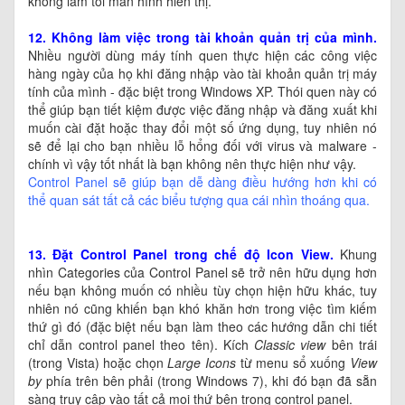
không làm tối màn hình hiển thị.
12. Không làm việc trong tài khoản quản trị của mình.
Nhiều người dùng máy tính quen thực hiện các công việc
hàng ngày của họ khi đăng nhập vào tài khoản quản trị máy
tính của mình - đặc biệt trong Windows XP. Thói quen này có
thể giúp bạn tiết kiệm được việc đăng nhập và đăng xuất khi
muốn cài đặt hoặc thay đổi một số ứng dụng, tuy nhiên nó
sẽ để lại cho bạn nhiều lỗ hổng đối với virus và malware -
chính vì vậy tốt nhất là bạn không nên thực hiện như vậy.
Control Panel sẽ giúp bạn dễ dàng điều hướng hơn khi có
thể quan sát tất cả các biểu tượng qua cái nhìn thoáng qua.
13. Đặt
Control Panel trong chế độ
Icon View.
Khung
nhìn Categories của Control Panel sẽ trở nên hữu dụng hơn
nếu bạn không muốn có nhiều tùy chọn hiện hữu khác, tuy
nhiên nó cũng khiến bạn khó khăn hơn trong việc tìm kiếm
thứ gì đó (đặc biệt nếu bạn làm theo các hướng dẫn chi tiết
chỉ dẫn control panel theo tên). Kích
Classic view
bên trái
(trong Vista) hoặc chọn
Large Icons
từ menu sổ xuống
View
by
phía trên bên phải (trong Windows 7), khi đó bạn đã sẵn
sàng truy cập vào tất cả mọi thứ bên trong control panel.