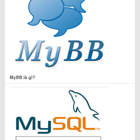
MyBB là gì?