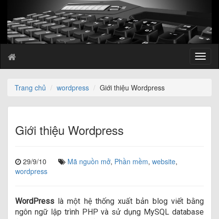
T
o
g
g
Trang chủ
wordpress
Giới thiệu Wordpress
l
e
n
a
Giới thiệu Wordpress
v
i
g
29/9/10
Mã nguồn mở
,
Phần mềm
,
website
,
a
wordpress
t
i
o
WordPress
là một hệ thống xuất bản blog viết bằng
n
ngôn ngữ lập trình PHP và sử dụng MySQL database