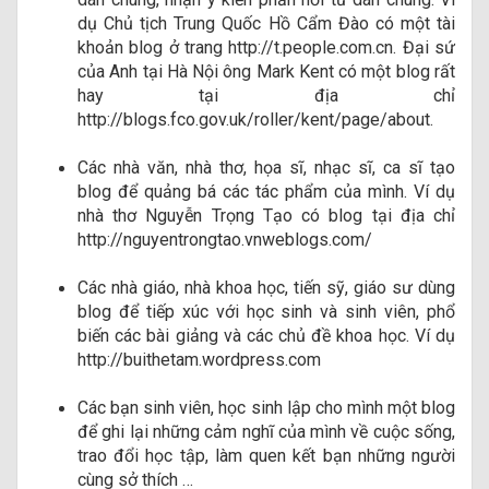
dụ Chủ tịch Trung Quốc Hồ Cẩm Đào có một tài
khoản blog ở trang http://t.people.com.cn. Đại sứ
của Anh tại Hà Nội ông Mark Kent có một blog rất
hay tại địa chỉ
http://blogs.fco.gov.uk/roller/kent/page/about.
Các nhà văn, nhà thơ, họa sĩ, nhạc sĩ, ca sĩ tạo
blog để quảng bá các tác phẩm của mình. Ví dụ
nhà thơ Nguyễn Trọng Tạo có blog tại địa chỉ
http://nguyentrongtao.vnweblogs.com/
Các nhà giáo, nhà khoa học, tiến sỹ, giáo sư dùng
blog để tiếp xúc với học sinh và sinh viên, phổ
biến các bài giảng và các chủ đề khoa học. Ví dụ
http://buithetam.wordpress.com
Các bạn sinh viên, học sinh lập cho mình một blog
để ghi lại những cảm nghĩ của mình về cuộc sống,
trao đổi học tập, làm quen kết bạn những người
cùng sở thích …