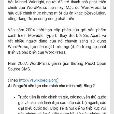
bởi Michel Valdrighi, người đã trở thành nhà phát triển
chính của WordPress hiện nay. Mặc dù WordPress là
hậu duệ chính thức nhưng m ột dự án khác, b2evolution,
cũng đang được song song phát triển.
Vào năm 2004, thời hạn cấp phép của gói sản phẩm
cạnh tranh Movable Type bị thay đổi bởi Six Apart, và
rất nhiều người dùng của nó chuyển sang sử dụng
WordPress, tạo nên một bước ngoặt lớn trong sự phát
triển và phổ biến của WordPress.
Năm 2007, WordPress giành giải thưởng Packt Open
Source CMS.
(Theo
http://vi.wikipedia.org
)
Ai là người nên tạo cho mình cho mình một Blog ?
Trước tiên là các chính trị gia, các nguyên thủ quốc
gia và các nhà lãnh đạo cao cấp các bộ ngành, các
đại biểu quốc hội. Blog sẽ là nơi để họ tiếp xúc với
dân chúng, nhận ý kiến phản hồi từ dân chúng. Ví