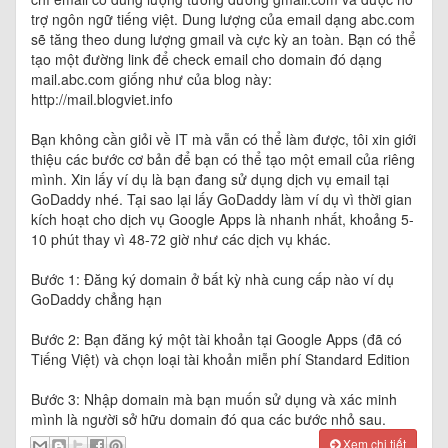
trợ ngôn ngữ tiếng việt. Dung lượng của email dạng abc.com
sẽ tăng theo dung lượng gmail và cực kỳ an toàn. Bạn có thể
tạo một đường link để check email cho domain đó dạng
mail.abc.com giống như của blog này:
http://mail.blogviet.info
Bạn không cần giỏi về IT mà vẫn có thể làm được, tôi xin giới
thiệu các bước cơ bản để bạn có thể tạo một email của riêng
mình. Xin lấy ví dụ là bạn đang sử dụng dịch vụ email tại
GoDaddy nhé. Tại sao lại lấy GoDaddy làm ví dụ vì thời gian
kích hoạt cho dịch vụ Google Apps là nhanh nhất, khoảng 5-
10 phút thay vì 48-72 giờ như các dịch vụ khác.
Bước 1: Đăng ký domain ở bất kỳ nhà cung cấp nào ví dụ
GoDaddy chẳng hạn
Bước 2: Bạn đăng ký một tài khoản tại Google Apps (đã có
Tiếng Việt) và chọn loại tài khoản miễn phí Standard Edition
Bước 3: Nhập domain mà bạn muốn sử dụng và xác minh
mình là người sở hữu domain đó qua các bước nhỏ sau.
Xem chi tiết