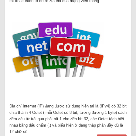
rất khác cách tổ chức địa chỉ của mạng viễn thông.
Địa chỉ Internet (IP) đang được sử dụng hiện tại là (IPv4) có 32 bit
chia thành 4 Octet ( mỗi Octet có 8 bit, tương đương 1 byte) cách
đếm đều từ trái qua phải bít 1 cho đến bít 32, các Octet tách biệt
nhau bằng dấu chấm (.) và biểu hiện ở dạng thập phân đầy đủ là
12 chữ số.