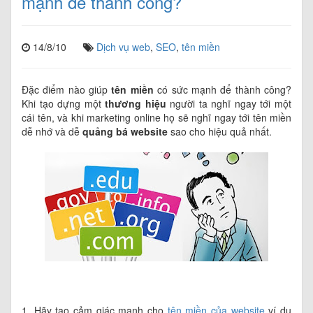
mạnh để thành công?
14/8/10
Dịch vụ web
,
SEO
,
tên miền
Đặc điểm nào giúp
tên miền
có sức mạnh để thành công?
Khi tạo dựng một
thương hiệu
người ta nghĩ ngay tới một
cái tên, và khi marketing o­nline họ sẽ nghĩ ngay tới tên miền
dễ nhớ và dễ
quảng bá website
sao cho hiệu quả nhất.
1. Hãy tạo cảm giác mạnh cho
tên miền của website
ví dụ