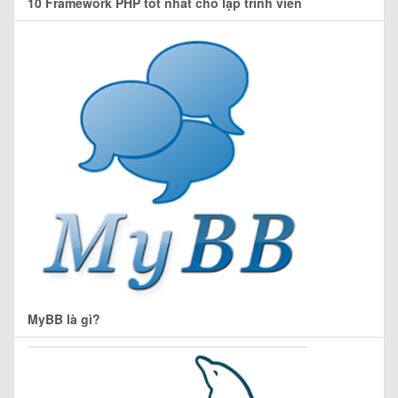
10 Framework PHP tốt nhất cho lập trình viên
MyBB là gì?