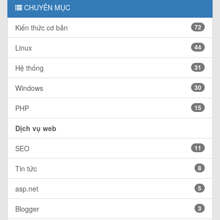
CHUYÊN MỤC
Kiến thức cơ bản
72
Linux
44
Hệ thống
31
Windows
30
PHP
15
Dịch vụ web
SEO
11
Tin tức
8
asp.net
5
Blogger
3