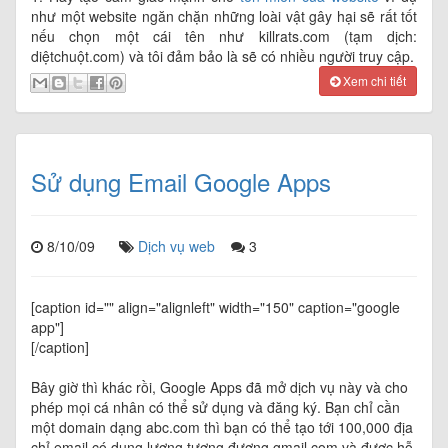
như một website ngăn chặn những loài vật gây hại sẽ rất tốt
nếu chọn một cái tên như killrats.com (tạm dịch:
diệtchuột.com) và tôi đảm bảo là sẽ có nhiều người truy cập.
Xem chi tiết
Sử dụng Email Google Apps
8/10/09
Dịch vụ web
3
[caption id="" align="alignleft" width="150" caption="google
app"]
[/caption]
Bây giờ thì khác rồi, Google Apps đã mở dịch vụ này và cho
phép mọi cá nhân có thể sử dụng và đăng ký. Bạn chỉ cần
một domain dạng abc.com thì bạn có thể tạo tới 100,000 địa
chỉ email có dung lượng tương đương gmail.com và được hỗ