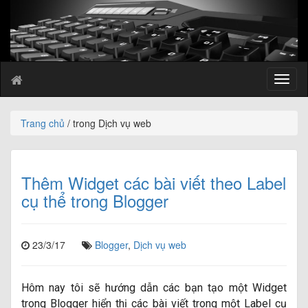
T
o
g
g
Trang chủ
/ trong Dịch vụ web
l
e
n
a
Thêm Widget các bài viết theo Label
v
cụ thể trong Blogger
i
g
a
23/3/17
Blogger
,
Dịch vụ web
t
i
o
n
Hôm nay tôi sẽ hướng dẫn các bạn tạo một Widget
trong Blogger hiển thị các bài viết trong một Label cụ