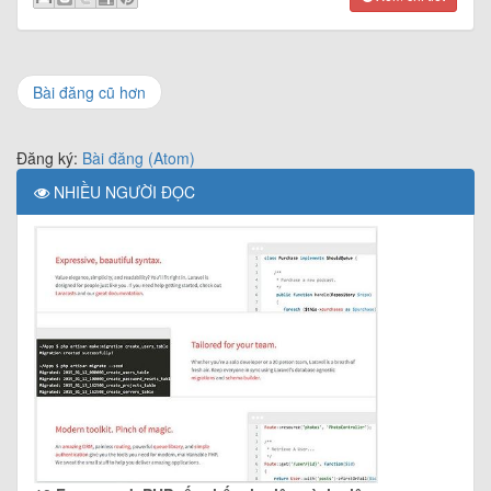
Bài đăng cũ hơn
Đăng ký:
Bài đăng (Atom)
NHIỀU NGƯỜI ĐỌC