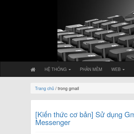
HỆ THỐNG
PHẦN MỀM
WEB
Trang chủ
/ trong gmail
[Kiến thức cơ bản] Sử dụng Gma
Messenger