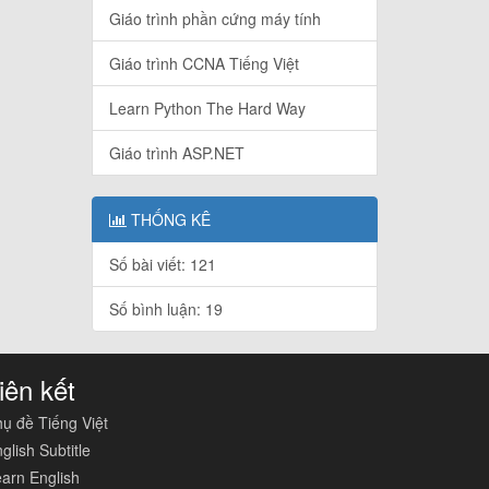
Giáo trình phần cứng máy tính
Giáo trình CCNA Tiếng Việt
Learn Python The Hard Way
Giáo trình ASP.NET
THỐNG KÊ
Số bài viết: 121
Số bình luận: 19
iên kết
ụ đề Tiếng Việt
glish Subtitle
arn English