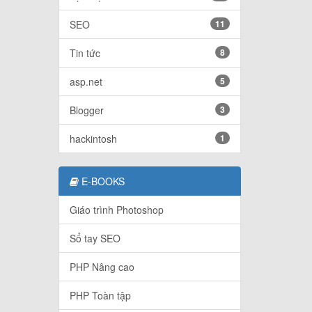
SEO
11
Tin tức
8
asp.net
5
Blogger
3
hackintosh
1
E-BOOKS
Giáo trình Photoshop
Sổ tay SEO
PHP Nâng cao
PHP Toàn tập