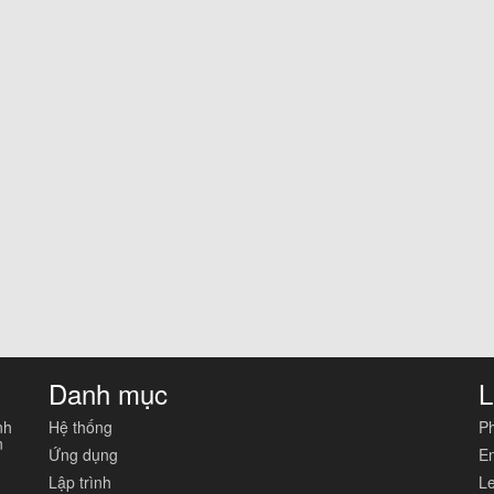
Danh mục
L
nh
Hệ thống
Ph
n
Ứng dụng
En
Lập trình
Le