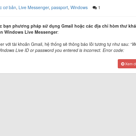
c cơ bản
,
Live Messenger
,
passport
,
Windows
1
 các bạn phương pháp sử dụng Gmail hoặc các địa chỉ hòm thư kh
trên Windows Live Messenger
:
với tài khoản Gmail, hệ thống sẽ thông báo lỗi tương tự như sau: “
W
indows Live ID or password you entered is incorrect. Error code:
Xem chi