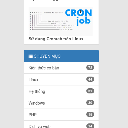
Sử dụng Crontab trên Linux
CHUYÊN MỤC
Kiến thức cơ bản
72
Linux
44
Hệ thống
31
Windows
30
PHP
15
Dịch vụ web
14