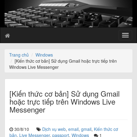
T
o
g
g
Trang chủ
Windows
l
[Kiến thức cơ bản] Sử dụng Gmail hoặc trực tiếp trên
e
Windows Live Messenger
n
a
v
i
[Kiến thức cơ bản] Sử dụng Gmail
g
hoặc trực tiếp trên Windows Live
a
Messenger
t
i
o
n
30/8/10
Dịch vụ web
,
email
,
gmail
,
Kiến thức cơ
bản
,
Live Messenger
,
passport
,
Windows
1