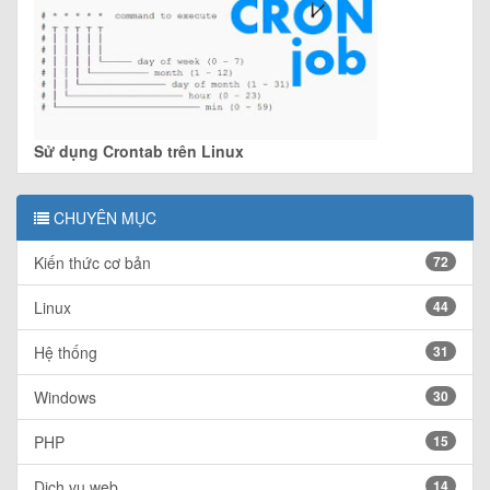
Sử dụng Crontab trên Linux
CHUYÊN MỤC
Kiến thức cơ bản
72
Linux
44
Hệ thống
31
Windows
30
PHP
15
Dịch vụ web
14