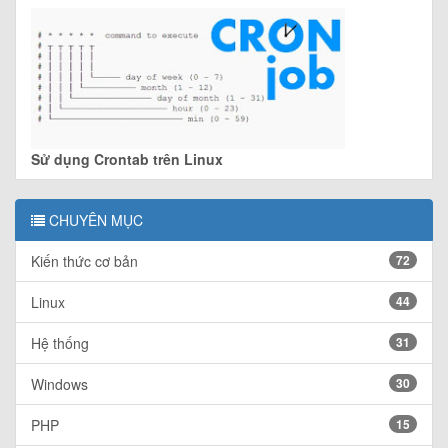
Sử dụng Crontab trên Linux
CHUYÊN MỤC
Kiến thức cơ bản
72
Linux
44
Hệ thống
31
Windows
30
PHP
15