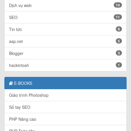
Dịch vụ web
14
SEO
11
Tin tức
8
asp.net
5
Blogger
3
hackintosh
1
E-BOOKS
Giáo trình Photoshop
Sổ tay SEO
PHP Nâng cao
PHP Toàn tập