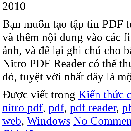
2010
Bạn muốn tạo tập tin PDF từ
và thêm nội dung vào các fi
ảnh, và để lại ghi chú cho 
Nitro PDF Reader có thể thự
đó, tuyệt vời nhất đây là 
Được viết trong
Kiến thức 
nitro pdf
,
pdf
,
pdf reader
,
p
web
,
Windows
No Commen