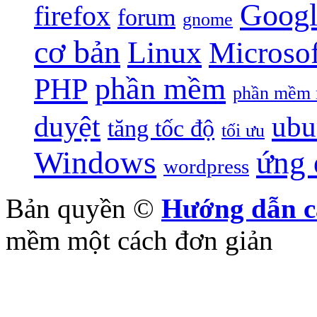
Googl
firefox
forum
gnome
cơ bản
Linux
Microsof
phần mềm
PHP
phần mềm 
duyệt
ubu
tăng tốc độ
tối ưu
Windows
ứng
wordpress
Bản quyền ©
Hướng dẫn c
mềm một cách đơn giản