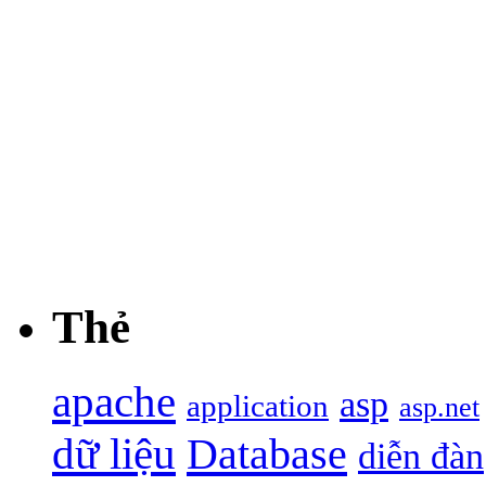
Thẻ
apache
asp
application
asp.net
dữ liệu
Database
diễn đàn