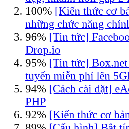
100%
[Kiến thức cơ b
những chức năng chín
96%
[Tin tức] Faceboo
Drop.io
95%
[Tin tức] Box.net
tuyến miễn phí lên 5
94%
[Cách cài đặt] eA
PHP
92%
[Kiến thức cơ bản
89%
[Cấu hình] Bật tí