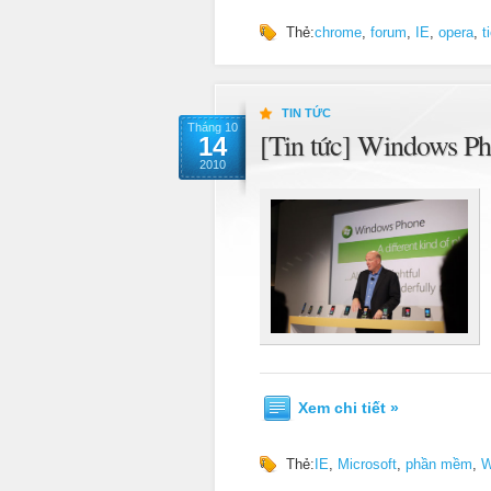
Thẻ:
chrome
,
forum
,
IE
,
opera
,
t
TIN TỨC
Tháng 10
[Tin tức] Windows Ph
14
2010
Xem chi tiết »
Thẻ:
IE
,
Microsoft
,
phần mềm
,
W