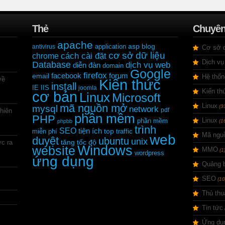
Thẻ
Chuyê
apache
application
asp
blog
antivirus
Cơ sở d
cơ sở dữ liệu
cách cài đặt
chrome
Dịch vụ
Database
dịch vụ web
diễn đàn
domain
Google
firefox
facebook
forum
email
Hệ thốn
về
Kiến thức
install
IE
IIS
joomla
Kiến th
cơ bản
Linux
Microsoft
mã nguồn mở
Linux
mysql
(3
network
pdf
phiên
phần mềm
PHP
Linux
phần mềm
phpbb
(1
trình
SEO
tiện ích
miễn phí
top
traffic
Mã ngu
web
duyệt
ubuntu
unix
c ra
tăng tốc độ
Windows
website
MMO
(1
wordpress
ứng dụng
Quảng 
SEO
(10
Thủ thu
Tin tức
Ứng dụ