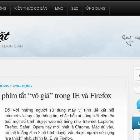
ỐNG
KIẾN THỨC CƠ BẢN
MMO
SEO
ỨNG DỤNG
H ĐƠN GIẢN
DOWS
//
ỨNG DỤNG
 phím tắt “vô giá” trong IE và Firefox
Đối với những người sử dụng máy vi tính để kết nối
internet và truy cập thông tin, chắc hẳn ai cũng biết đến tên
tuổi một số trình duyệt web nổi tiếng như Internet Explorer,
Firefox, Safari, Opera hay mới nhất là Chrome. Mặc dù vậy,
có thể khẳng định 2 bộ trình duyệt vẫn được người sử dụng
“ưa thích” nhất chính là IE và Firefox.