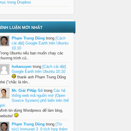
mục trong Dropbox
BÌNH LUẬN MỚI NHẤT
Phạm Trung Dũng
trong
[Cách
cài đặt] Google Earth trên Ubuntu
10.10
Trong Ubuntu nếu bạn muốn chạy các
chương trình củ
...
hokanuyen
trong
[Cách cài đặt]
Google Earth trên Ubuntu 10.10
thank anh Phạm Trung Dũng
nhé ("chắc là tên
...
Mr. Giải PHáp Số
trong
Các hệ
thống web mã nguồn mở (Open
Source System) phổ biến trên thế
giới
Mình tin dùng Wordpress để làm blog,
website!
Phạm Trung Dũng
trong
[Tin
tức] Immunet 3 .0 tích hợp thêm