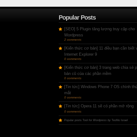
Popular Posts
[SEO] 5 Plugin tăng lượng truy cập cho
Wordpress
2 comments
[Kiến thức cơ bản] 11 điều bạn cần biết 
Internet Explorer 9
0 comments
[Kiến thức cơ bản] 3 trang web chia sẻ 
bản cũ của các phần mềm
0 comments
[Tin tức] Windows Phone 7 OS chính thứ
mắt
0 comments
[Tin tức] Opera 11 sẽ có phần mở rộng
0 comments
Popular posts Tool
for Wordpress by
Teofilo Israel