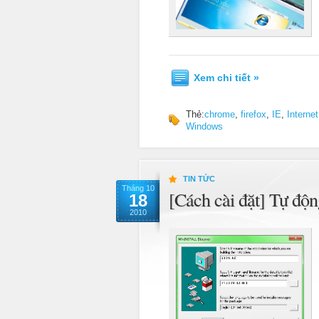
Xem chi tiết »
Thẻ:
chrome
,
firefox
,
IE
,
Internet
Windows
TIN TỨC
Tháng 10
[Cách cài đặt] Tự độ
18
2010