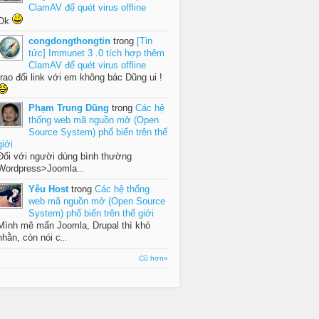
ClamAV để quét virus offline
Ok
congdongthongtin
trong
[Tin
tức] Immunet 3 .0 tích hợp thêm
ClamAV để quét virus offline
trao đổi link với em không bác Dũng ui !
Phạm Trung Dũng
trong
Các hệ
thống web mã nguồn mở (Open
Source System) phổ biến trên thế
giới
Đối với người dùng bình thường
Wordpress>Joomla
...
Yêu Host
trong
Các hệ thống
web mã nguồn mở (Open Source
System) phổ biến trên thế giới
Mình mê mẩn Joomla, Drupal thì khó
nhằn, còn nói c
...
Cũ hơn»