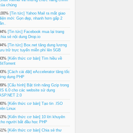
của chúng
100%
[Tin tức] Yahoo Mail ra mắt giao
diện mới: Gọn đẹp, nhanh hơn gấp 2
lần..
94%
[Tin tức] Facebook mua lại trang
chia sẻ nội dung Drop.io
94%
[Tin tức] Box.net tăng dung lượng
lưu trữ trực tuyến miễn phí lên 5GB
93%
[Kiến thức cơ bản] Tìm hiều về
BitTorrent
93%
[Cách cài đặt] eAccelerator tăng tốc
ứng dụng PHP
89%
[Cấu hình] Bật tính năng Gzip trong
IIS 6.0 cho các website sử dụng
ASP.NET 2.0
80%
[Kiến thức cơ bản] Tạo tin .ISO
trên Linux
63%
[Kiến thức cơ bản] 10 lời khuyên
cho người bắt đầu học PHP
61%
[Kiến thức cơ bản] Chia sẻ thư