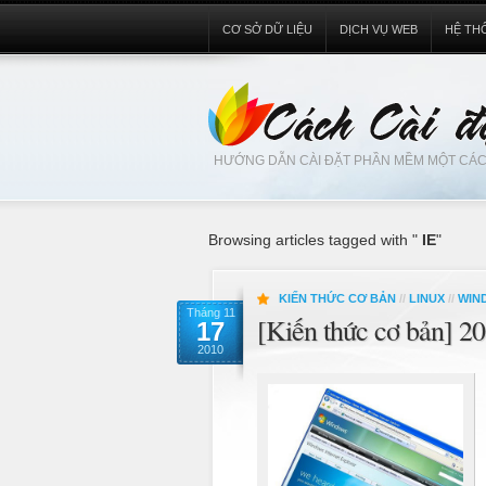
CƠ SỞ DỮ LIỆU
DỊCH VỤ WEB
HỆ TH
HƯỚNG DẪN CÀI ĐẶT PHẦN MỀM MỘT CÁC
Browsing articles tagged with "
IE
"
KIẾN THỨC CƠ BẢN
//
LINUX
//
WIN
Tháng 11
[Kiến thức cơ bản] 20
17
2010