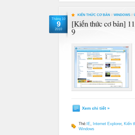
KIẾN THỨC CƠ BẢN
//
WINDOWS
//
Tháng 10
[Kiến thức cơ bản] 11
9
9
2010
Xem chi tiết »
Thẻ:
IE
,
Internet Explorer
,
Kiến 
Windows