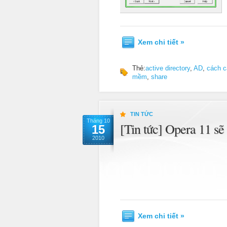
Xem chi tiết »
Thẻ:
active directory
,
AD
,
cách c
mềm
,
share
TIN TỨC
Tháng 10
[Tin tức] Opera 11 s
15
2010
Xem chi tiết »