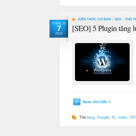
KIẾN THỨC CƠ BẢN
//
SEO
//
THỦ T
Tháng 10
[SEO] 5 Plugin tăng 
7
2010
Xem chi tiết »
Thẻ:
blog
,
Google
,
IE
,
index
,
SE