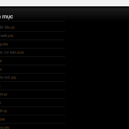
n mục
ữ liệu
(2)
 web
(23)
g
(36)
ức cơ bản
(115)
3)
6)
ồn mở
(33)
)
bá
(2)
)
ật
(3)
(34)
ng
(45)