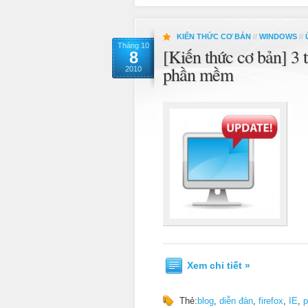
KIẾN THỨC CƠ BẢN
//
WINDOWS
//
Tháng 10
[Kiến thức cơ bản] 3 
8
phần mềm
2010
Xem chi tiết »
Thẻ:
blog
,
diễn đàn
,
firefox
,
IE
,