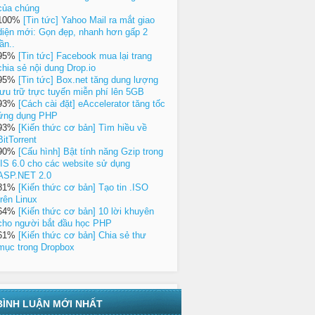
của chúng
100%
[Tin tức] Yahoo Mail ra mắt giao
diện mới: Gọn đẹp, nhanh hơn gấp 2
lần..
95%
[Tin tức] Facebook mua lại trang
chia sẻ nội dung Drop.io
95%
[Tin tức] Box.net tăng dung lượng
lưu trữ trực tuyến miễn phí lên 5GB
93%
[Cách cài đặt] eAccelerator tăng tốc
ứng dụng PHP
93%
[Kiến thức cơ bản] Tìm hiều về
BitTorrent
90%
[Cấu hình] Bật tính năng Gzip trong
IIS 6.0 cho các website sử dụng
ASP.NET 2.0
81%
[Kiến thức cơ bản] Tạo tin .ISO
trên Linux
64%
[Kiến thức cơ bản] 10 lời khuyên
cho người bắt đầu học PHP
61%
[Kiến thức cơ bản] Chia sẻ thư
mục trong Dropbox
BÌNH LUẬN MỚI NHẤT