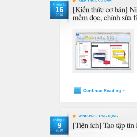
KIẾN THỨC CƠ BẢN
Tháng 10
[Kiến thức cơ bản] N
16
mềm đọc, chỉnh sửa f
2010
Continue Reading »
WINDOWS
//
ỨNG DỤNG
Tháng 10
[Tiện ích] Tạo tập ti
9
2010