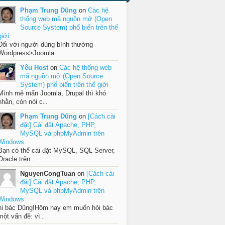
Phạm Trung Dũng
on
Các hệ
thống web mã nguồn mở (Open
Source System) phổ biến trên thế
giới
Đối với người dùng bình thường
Wordpress>Joomla
...
Yêu Host
on
Các hệ thống web
mã nguồn mở (Open Source
System) phổ biến trên thế giới
Mình mê mẩn Joomla, Drupal thì khó
nhằn, còn nói c
...
Phạm Trung Dũng
on
[Cách cài
đặt] Cài đặt Apache, PHP,
MySQL và phpMyAdmin trên
Windows
Bạn có thể cài đặt MySQL, SQL Server,
Oracle trên
...
NguyenCongTuan
on
[Cách cài
đặt] Cài đặt Apache, PHP,
MySQL và phpMyAdmin trên
Windows
hi bác Dũng!Hôm nay em muốn hỏi bác
một vấn đề: vì
...