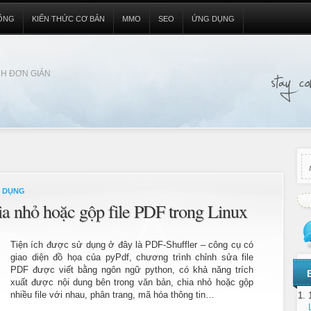
ỐNG
KIẾN THỨC CƠ BẢN
MMO
SEO
ỨNG DỤNG
H ĐƠN GIẢN
 DỤNG
ia nhỏ hoặc gộp file PDF trong Linux
Tiện ích được sử dụng ở đây là PDF-Shuffler – công cụ có
giao diện đồ họa của pyPdf, chương trình chỉnh sửa file
PDF được viết bằng ngôn ngữ python, có khả năng trích
xuất được nội dung bên trong văn bản, chia nhỏ hoặc gộp
nhiều file với nhau, phân trang, mã hóa thông tin…