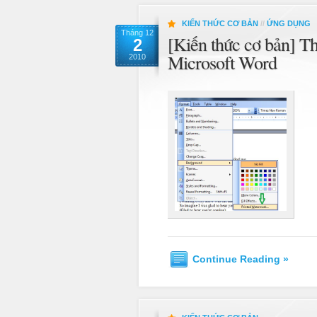
KIẾN THỨC CƠ BẢN
//
ỨNG DỤNG
Tháng 12
[Kiến thức cơ bản] Th
2
Microsoft Word
2010
Continue Reading »