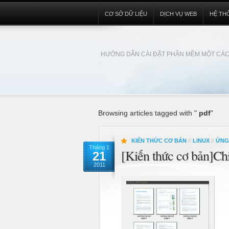
CƠ SỞ DỮ LIỆU
DỊCH VỤ WEB
HỆ TH
HƯỚNG DẪN CÀI ĐẶT PHẦN MỀM MỘT CÁC
Browsing articles tagged with "
pdf
"
KIẾN THỨC CƠ BẢN
//
LINUX
//
ỨNG
Tháng 1
[Kiến thức cơ bản]Ch
21
2011