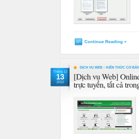
Continue Reading »
DỊCH VỤ WEB
//
KIẾN THỨC CƠ BẢ
Tháng 12
[Dịch vụ Web] Online
13
trực tuyến, tất cả tro
2010