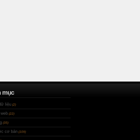
n mục
ữ liệu
(2)
 web
(22)
g
(35)
ức cơ bản
(109)