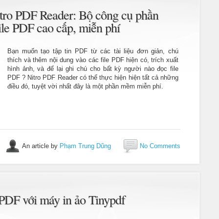
itro PDF Reader: Bộ công cụ phần
ile PDF cao cấp, miễn phí
Bạn muốn tạo tập tin PDF từ các tài liệu đơn giản, chú
thích và thêm nội dung vào các file PDF hiện có, trích xuất
hình ảnh, và để lại ghi chú cho bất kỳ người nào đọc file
PDF ? Nitro PDF Reader có thể thực hiện hiện tất cả những
điều đó, tuyệt vời nhất đây là một phần mềm miễn phí.
An article by
Phạm Trung Dũng
No Comments
n PDF với máy in ảo Tinypdf