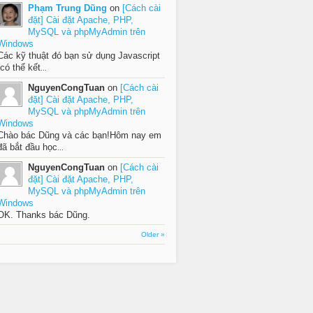
Phạm Trung Dũng
on
[Cách cài
đặt] Cài đặt Apache, PHP,
MySQL và phpMyAdmin trên
Windows
Các kỹ thuật đó bạn sử dụng Javascript
(có thể kết
...
NguyenCongTuan
on
[Cách cài
đặt] Cài đặt Apache, PHP,
MySQL và phpMyAdmin trên
Windows
Chào bác Dũng và các bạn!Hôm nay em
đã bắt đầu học
...
NguyenCongTuan
on
[Cách cài
đặt] Cài đặt Apache, PHP,
MySQL và phpMyAdmin trên
Windows
OK. Thanks bác Dũng.
Older »