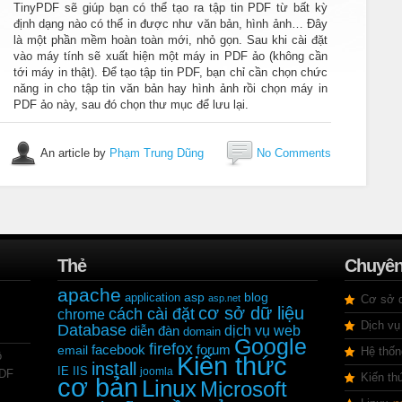
TinyPDF sẽ giúp bạn có thể tạo ra tập tin PDF từ bất kỳ
định dạng nào có thể in được như văn bản, hình ảnh… Đây
là một phần mềm hoàn toàn mới, nhỏ gọn. Sau khi cài đặt
vào máy tính sẽ xuất hiện một máy in PDF ảo (không cần
tới máy in thật). Để tạo tập tin PDF, bạn chỉ cần chọn chức
năng in cho tập tin văn bản hay hình ảnh rồi chọn máy in
PDF ảo này, sau đó chọn thư mục để lưu lại.
An article by
Phạm Trung Dũng
No Comments
Thẻ
Chuyê
apache
application
asp
blog
asp.net
Cơ sở d
cơ sở dữ liệu
cách cài đặt
chrome
Dịch vụ
Database
dịch vụ web
diễn đàn
domain
Google
firefox
facebook
forum
email
Hệ thốn
ộ
Kiến thức
install
IE
IIS
joomla
PDF
Kiến th
cơ bản
Linux
Microsoft