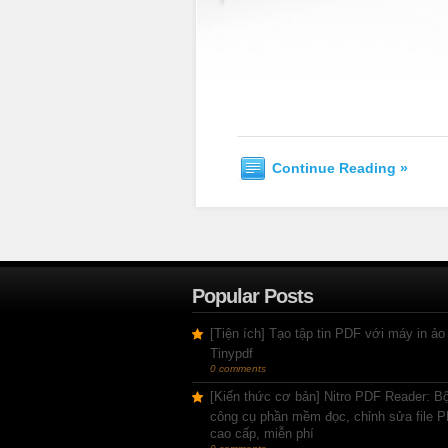
Continue Reading »
Popular Posts
[Tiện ích] Tạo tập tin PDF với máy in ảo
Tinypdf
0 comments
[Kiến thức cơ bản] Nitro PDF Reader: B
công cụ phần mềm đọc, chỉnh sửa file 
cao cấp, miễn phí