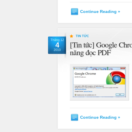
Continue Reading »
TIN TỨC
Tháng 12
[Tin tức] Google Chro
4
năng đọc PDF
2010
Continue Reading »