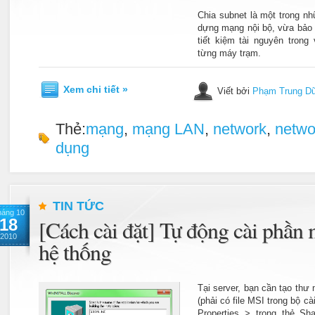
Chia subnet là một trong n
dựng mạng nội bộ, vừa bảo 
tiết kiệm tài nguyên trong
từng máy trạm.
Xem chi tiết »
Viết bởi
Phạm Trung D
Thẻ:
mạng
,
mạng LAN
,
network
,
netwo
dụng
TIN TỨC
háng 10
18
[Cách cài đặt] Tự động cài phần
2010
hệ thống
Tại server, bạn cần tạo th
(phải có file MSI trong bộ c
Properties > trong thẻ Sh