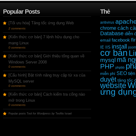
Popular Posts
Thẻ
apach
antivirus
[Tối ưu hóa] Tăng tốc ứng dụng Web
cách cài
chrome
2 comments
Database
diễn 
[Kiến thức cơ bản] 7 lệnh hữu dụng cho
fi
facebook
email
mạng Linux
install
IE
IIS
joom
0 comments
cơ bản
L
[Kiến thức cơ bản] Giới thiệu tổng quan về
mã ng
mysql
Windows Server 2008
ph
PHP
0 comments
phpbb
SEO
tiện
miễn phí
[Cấu hình] Bật tính năng truy cập từ xa của
duyệt
tăng tốc 
MySQL server
W
website
0 comments
ứng dụn
[Kiến thức cơ bản] Cách kiểm tra cổng nào
mở trong Linux
0 comments
Popular posts Tool
for Wordpress by
Teofilo Israel