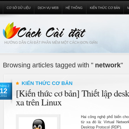
CƠ SỞ DỮ LIỆU
DỊCH VỤ WEB
HỆ THỐNG
KIẾN THỨC CƠ BẢN
HƯỚNG DẪN CÀI ĐẶT PHẦN MỀM MỘT CÁCH ĐƠN GIẢN
Browsing articles tagged with "
network
"
KIẾN THỨC CƠ BẢN
háng 2
12
[Kiến thức cơ bản] Thiết lập des
2011
xa trên Linux
Hai công nghệ phổ biến cho
từ xa đó là: Virtual Netw
Desktop Protocol (RDP).