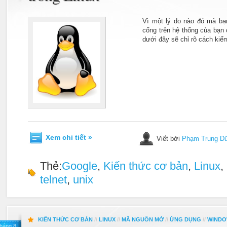
Vì một lý do nào đó mà bạ
cổng trên hệ thống của bạn
dưới đây sẽ chỉ rõ cách kiể
Xem chi tiết »
Viết bởi
Phạm Trung D
Thẻ:
Google
,
Kiến thức cơ bản
,
Linux
,
telnet
,
unix
KIẾN THỨC CƠ BẢN
//
LINUX
//
MÃ NGUỒN MỞ
//
ỨNG DỤNG
//
WIND
háng 8