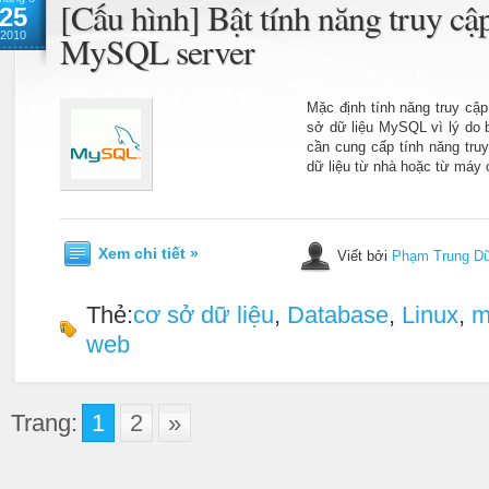
[Cấu hình] Bật tính năng truy cập
25
2010
MySQL server
Mặc định tính năng truy cậ
sở dữ liệu MySQL vì lý do b
cần cung cấp tính năng tru
dữ liệu từ nhà hoặc từ máy 
Xem chi tiết »
Viết bởi
Phạm Trung D
Thẻ:
cơ sở dữ liệu
,
Database
,
Linux
,
m
web
Trang:
1
2
»