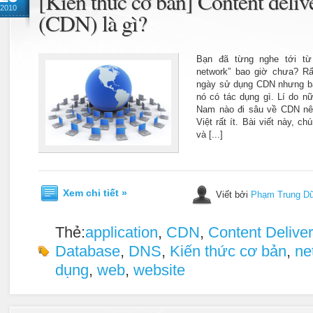
[Kiến thức cơ bản] Content deli
2010
(CDN) là gì?
Bạn đã từng nghe tới từ 
network” bao giờ chưa? Rấ
ngày sử dụng CDN nhưng bạn
nó có tác dụng gì. Lí do n
Nam nào đi sâu về CDN nên
Việt rất ít. Bài viết này, c
và [...]
Xem chi tiết »
Viết bởi
Phạm Trung D
Thẻ:
application
,
CDN
,
Content Delive
Database
,
DNS
,
Kiến thức cơ bản
,
ne
dụng
,
web
,
website