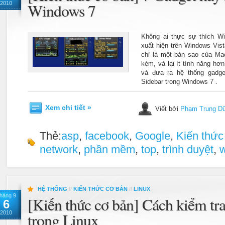
2010
Windows 7
Không ai thực sự thích Wi
xuất hiện trên Windows Vis
chỉ là một bản sao của M
kém, và lại ít tính năng hơn
và đưa ra hệ thống gadg
Sidebar trong Windows 7 .
Xem chi tiết »
Viết bởi
Phạm Trung D
Thẻ:
asp
,
facebook
,
Google
,
Kiến thức
network
,
phần mềm
,
top
,
trình duyệt
,
HỆ THỐNG
//
KIẾN THỨC CƠ BẢN
//
LINUX
háng 9
[Kiến thức cơ bản] Cách kiểm tr
6
2010
trong Linux