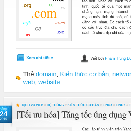
tạo nên. Khác với cách tổ c
tỉnh, quốc tế của một mạ
chẳng hạn, mạng Internet
mạng máy tính dù nhỏ, dù to
đẳng với nhau. Do cách tổ 
có cấu trúc địa chỉ, cách đ
cách tổ chức địa chỉ của mạ
Xem chi tiết »
Viết bởi
Phạm Trung D
Thẻ:
domain
,
Kiến thức cơ bản
,
netwo
web
,
website
DỊCH VỤ WEB
//
HỆ THỐNG
//
KIẾN THỨC CƠ BẢN
//
LINUX
//
LINUX
//
T
háng 9
[Tối ưu hóa] Tăng tốc ứng dụng
24
2010
Các lập trình viên trên Yah