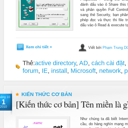
đánh dấu vào ô Share this 
và phân quyền Full Contr
sang thẻ Security, bạn ph
phép đọc và thực thi file 
dấu vào ô Read & execute tại
Xem chi tiết »
Viết bởi
Phạm Trung D
Thẻ:
active directory
,
AD
,
cách cài đặt
,
forum
,
IE
,
install
,
Microsoft
,
network
,
p
KIẾN THỨC CƠ BẢN
háng 10
1
[Kiến thức cơ bản] Tên miền là g
2010
Như chúng ta đã biết Inter
cầu, do hàng nghìn mạng má