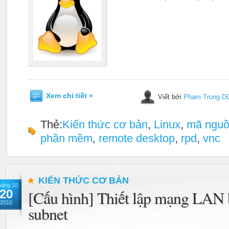
Xem chi tiết »
Viết bởi
Phạm Trung D
Thẻ:
Kiến thức cơ bản
,
Linux
,
mã ngu
phần mềm
,
remote desktop
,
rpd
,
vnc
KIẾN THỨC CƠ BẢN
háng 10
20
[Cấu hình] Thiết lập mạng LAN 
2010
subnet