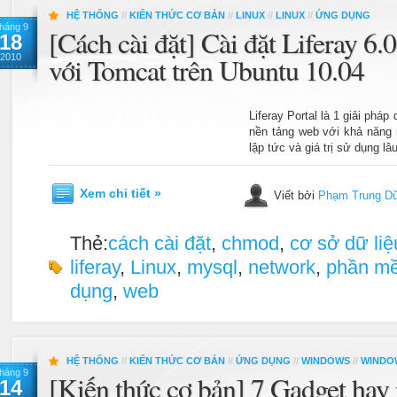
HỆ THỐNG
//
KIẾN THỨC CƠ BẢN
//
LINUX
//
LINUX
//
ỨNG DỤNG
háng 9
[Cách cài đặt] Cài đặt Liferay 
18
2010
với Tomcat trên Ubuntu 10.04
Liferay Portal là 1 giải phá
nền tảng web với khả năng 
lập tức và giá trị sử dụng lâu
Xem chi tiết »
Viết bởi
Phạm Trung D
Thẻ:
cách cài đặt
,
chmod
,
cơ sở dữ liệ
liferay
,
Linux
,
mysql
,
network
,
phần m
dụng
,
web
HỆ THỐNG
//
KIẾN THỨC CƠ BẢN
//
ỨNG DỤNG
//
WINDOWS
//
WINDO
háng 9
[Kiến thức cơ bản] 7 Gadget hay
14