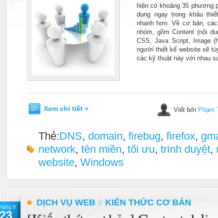
hiện có khoảng 35 phương 
dụng ngay trong khâu thiế
nhanh hơn. Về cơ bản, các
nhóm, gồm Content (nội dun
CSS, Java Script, Image (h
người thiết kế website sẽ tù
các kỹ thuật này với nhau sa
Xem chi tiết »
Viết bởi
Phạm 
Thẻ:
DNS
,
domain
,
firebug
,
firefox
,
gma
network
,
tên miền
,
tối ưu
,
trình duyệt
,
website
,
Windows
DỊCH VỤ WEB
//
KIẾN THỨC CƠ BẢN
háng 9
23