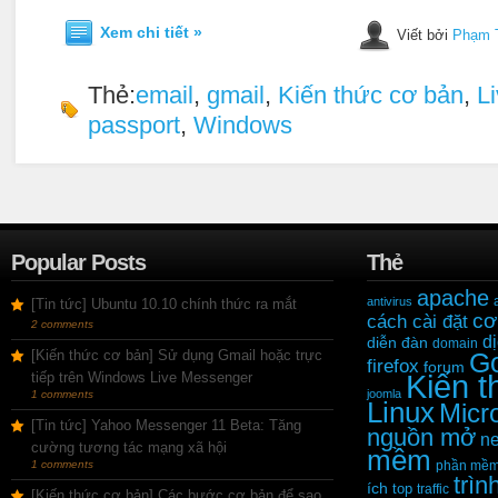
Xem chi tiết »
Viết bởi
Phạm 
Thẻ:
email
,
gmail
,
Kiến thức cơ bản
,
L
passport
,
Windows
Popular Posts
Thẻ
apache
antivirus
[Tin tức] Ubuntu 10.10 chính thức ra mắt
cơ
cách cài đặt
2 comments
d
diễn đàn
domain
[Kiến thức cơ bản] Sử dụng Gmail hoặc trực
G
firefox
forum
Kiến t
tiếp trên Windows Live Messenger
joomla
1 comments
Linux
Micr
[Tin tức] Yahoo Messenger 11 Beta: Tăng
nguồn mở
ne
cường tương tác mạng xã hội
mềm
1 comments
phần mềm
trìn
ích
top
traffic
[Kiến thức cơ bản] Các bước cơ bản để sao