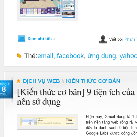
Xem chi tiết »
Viết bởi
Phạm 
Thẻ:
email
,
facebook
,
ứng dụng
,
yaho
DỊCH VỤ WEB
//
KIẾN THỨC CƠ BẢN
háng 11
8
[Kiến thức cơ bản] 9 tiện ích củ
2010
nên sử dụng
Hiện nay, Gmail đang là 1 
trên nền tảng web rộng rãi 
đây là danh sách 9 tiện íc
Google Labs được cộng đồn