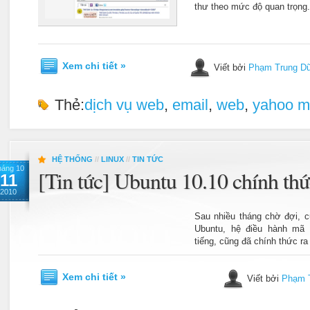
thư theo mức độ quan trọng.
Xem chi tiết »
Viết bởi
Phạm Trung D
Thẻ:
dịch vụ web
,
email
,
web
,
yahoo m
HỆ THỐNG
//
LINUX
//
TIN TỨC
háng 10
[Tin tức] Ubuntu 10.10 chính thứ
11
2010
Sau nhiều tháng chờ đợi, c
Ubuntu, hệ điều hành mã 
tiếng, cũng đã chính thức ra
Xem chi tiết »
Viết bởi
Phạm 