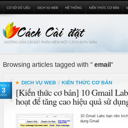
CƠ SỞ DỮ LIỆU
DỊCH VỤ WEB
HỆ THỐNG
KIẾN THỨC CƠ BẢN
HƯỚNG DẪN CÀI ĐẶT PHẦN MỀM MỘT CÁCH ĐƠN GIẢN
Browsing articles tagged with "
email
"
DỊCH VỤ WEB
//
KIẾN THỨC CƠ BẢN
háng 1
3
[Kiến thức cơ bản] 10 Gmail Lab
2011
hoạt để tăng cao hiệu quả sử dụ
10 Gmail Labs bạn nên kích
dụng Gmail