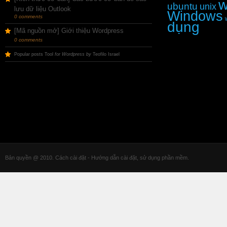
ubuntu
unix
lưu dữ liệu Outlook
Windows
0 comments
dụng
[Mã nguồn mở] Giới thiệu Wordpress
0 comments
Popular posts Tool
for Wordpress by
Teofilo Israel
Bản quyền @ 2010. Cách cài đặt - Hướng dẫn cài đặt, sử dụng phần mềm.