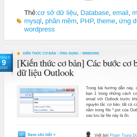
Thẻ:
cơ sở dữ liệu
,
Database
,
email
,
m
mysql
,
phần mềm
,
PHP
,
theme
,
ứng d
wordpress
KIẾN THỨC CƠ BẢN
//
ỨNG DỤNG
//
WINDOWS
háng 9
[Kiến thức cơ bản] Các bước cơ b
9
2010
dữ liệu Outlook
Trong bài hướng dẫn này, c
bạn 1 trong những cách cơ
email với Outlook trước khi
nguyên tắc cơ bản, tất cả c
nằm trong file *.pst của Ou
sao lưu lại file này là ổn.
Xem chi tiết »
Viết bởi
Phạm Trung D