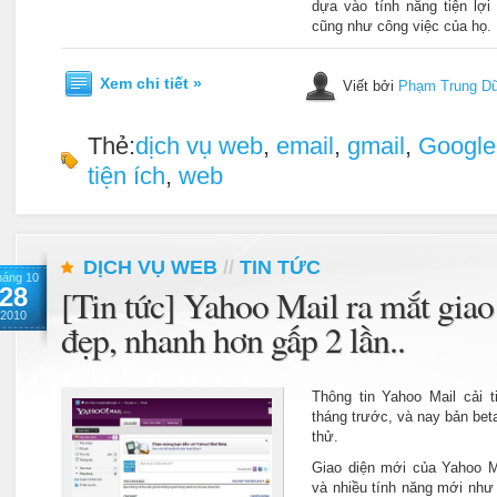
dựa vào tính năng tiện lợi
cũng như công việc của họ.
Xem chi tiết »
Viết bởi
Phạm Trung D
Thẻ:
dịch vụ web
,
email
,
gmail
,
Google
tiện ích
,
web
DỊCH VỤ WEB
//
TIN TỨC
háng 10
28
[Tin tức] Yahoo Mail ra mắt gia
2010
đẹp, nhanh hơn gấp 2 lần..
Thông tin Yahoo Mail cải t
tháng trước, và nay bản bet
thử.
Giao diện mới của Yahoo M
và nhiều tính năng mới như