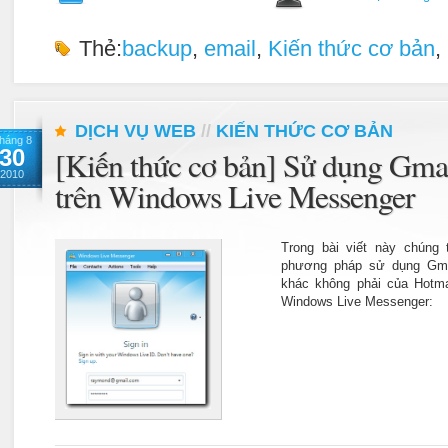
Thẻ:
backup
,
email
,
Kiến thức cơ bản
,
DỊCH VỤ WEB
//
KIẾN THỨC CƠ BẢN
háng 8
30
[Kiến thức cơ bản] Sử dụng Gmail
2010
trên Windows Live Messenger
Trong bài viết này chúng 
phương pháp sử dụng Gma
khác không phải của Hotmai
Windows Live Messenger: