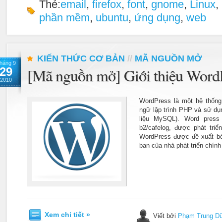
Thẻ:
email
,
firefox
,
font
,
gnome
,
Linux
,
phần mềm
,
ubuntu
,
ứng dụng
,
web
KIẾN THỨC CƠ BẢN
//
MÃ NGUỒN MỞ
háng 9
29
[Mã nguồn mở] Giới thiệu Word
2010
WordPress là một hệ thống
ngữ lập trình PHP và sử d
liệu MySQL). Word press
b2/cafelog, được phát triển
WordPress được đề xuất bởi
ban của nhà phát triển chín
Xem chi tiết »
Viết bởi
Phạm Trung D