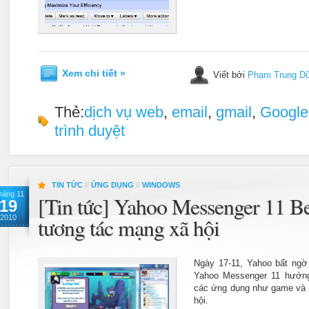
Xem chi tiết »
Viết bởi
Phạm Trung D
Thẻ:
dịch vụ web
,
email
,
gmail
,
Google
trình duyệt
TIN TỨC
//
ỨNG DỤNG
//
WINDOWS
háng 11
[Tin tức] Yahoo Messenger 11 B
19
2010
tương tác mạng xã hội
Ngày 17-11, Yahoo bất ngờ
Yahoo Messenger 11 hướng
các ứng dụng như game và 
hội.