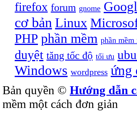
Googl
firefox
forum
gnome
cơ bản
Linux
Microsof
phần mềm
PHP
phần mềm 
duyệt
ubu
tăng tốc độ
tối ưu
Windows
ứng
wordpress
Bản quyền ©
Hướng dẫn c
mềm một cách đơn giản