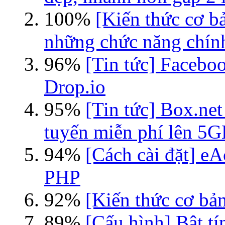
100%
[Kiến thức cơ b
những chức năng chín
96%
[Tin tức] Faceboo
Drop.io
95%
[Tin tức] Box.net
tuyến miễn phí lên 5
94%
[Cách cài đặt] eA
PHP
92%
[Kiến thức cơ bản
89%
[Cấu hình] Bật tí