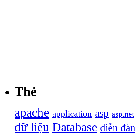
Thẻ
apache
asp
application
asp.net
dữ liệu
Database
diễn đàn