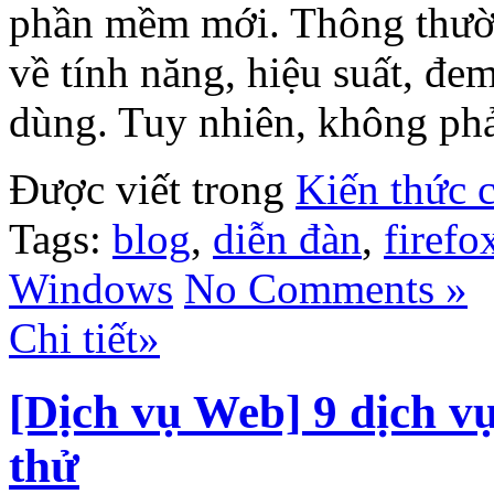
phần mềm mới. Thông thường
về tính năng, hiệu suất, đem
dùng. Tuy nhiên, không phả
Được viết trong
Kiến thức 
Tags:
blog
,
diễn đàn
,
firefo
Windows
No Comments »
Chi tiết»
[Dịch vụ Web] 9 dịch 
thử