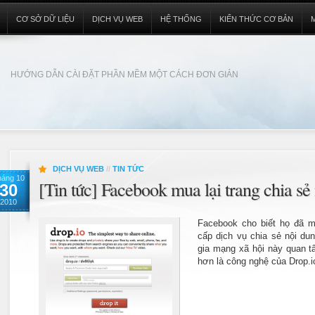
CƠ SỞ DỮ LIỆU
DỊCH VỤ WEB
HỆ THỐNG
KIẾN THỨC CƠ BẢN
HƯỚNG DẪN CÀI ĐẶT PHẦN MỀM MỘT CÁCH ĐƠN GIẢN
DỊCH VỤ WEB
//
TIN TỨC
háng 10
[Tin tức] Facebook mua lại trang chia sẻ
30
2010
Facebook cho biết họ đã m
cấp dịch vụ chia sẻ nội dun
gia mạng xã hội này quan tâ
hơn là công nghệ của Drop.i