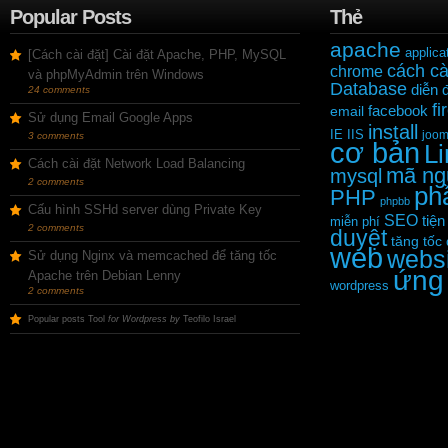
Popular Posts
Thẻ
apache
applica
[Cách cài đặt] Cài đặt Apache, PHP, MySQL
cách cà
chrome
và phpMyAdmin trên Windows
Database
diễn 
24 comments
fi
facebook
email
Sử dụng Email Google Apps
install
IE
IIS
joom
3 comments
cơ bản
L
Cách cài đặt Network Load Balancing
mã ng
mysql
2 comments
ph
PHP
phpbb
Cấu hình SSHd server dùng Private Key
SEO
tiện
miễn phí
2 comments
duyệt
tăng tốc
web
webs
Sử dụng Nginx và memcached để tăng tốc
ứng
Apache trên Debian Lenny
wordpress
2 comments
Popular posts Tool
for Wordpress by
Teofilo Israel