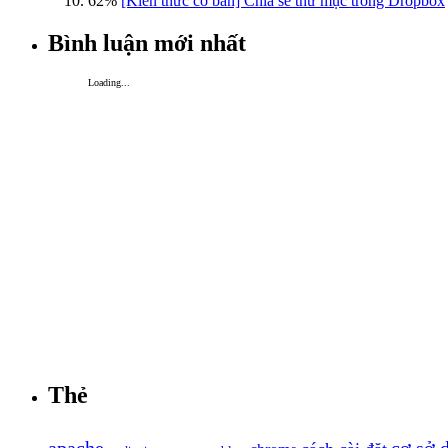
62%
[Kiến thức cơ bản] Chia sẻ thư mục trong Dropbox
Bình luận mới nhất
Loading...
Thẻ
apache
cơ sở 