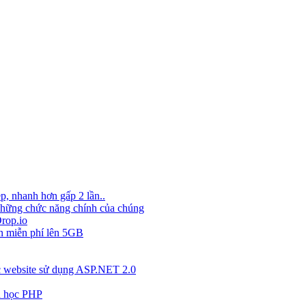
p, nhanh hơn gấp 2 lần..
 những chức năng chính của chúng
Drop.io
ến miễn phí lên 5GB
ác website sử dụng ASP.NET 2.0
ầu học PHP