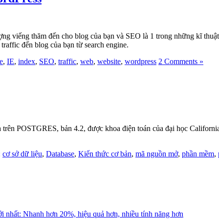
ng viếng thăm đến cho blog của bạn và SEO là 1 trong những kĩ thuật c
 traffic đến blog của bạn từ search engine.
e
,
IE
,
index
,
SEO
,
traffic
,
web
,
website
,
wordpress
2 Comments »
dựa trên POSTGRES, bản 4.2, được khoa điện toán của đại học Califor
:
cơ sở dữ liệu
,
Database
,
Kiến thức cơ bản
,
mã nguồn mở
,
phần mềm
,
ới nhất: Nhanh hơn 20%, hiệu quả hơn, nhiều tính năng hơn