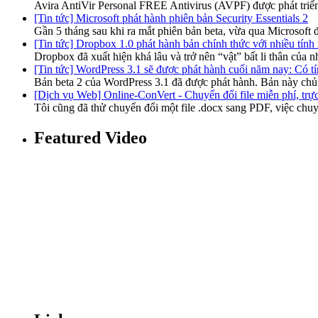
Avira AntiVir Personal FREE Antivirus (AVPF) được phát triể
[Tin tức] Microsoft phát hành phiên bản Security Essentials 2
Gần 5 tháng sau khi ra mắt phiên bản beta, vừa qua Microsoft 
[Tin tức] Dropbox 1.0 phát hành bản chính thức với nhiều tính
Dropbox đã xuất hiện khá lâu và trở nên “vật” bất li thân của 
[Tin tức] WordPress 3.1 sẽ được phát hành cuối năm nay: Có tí
Bản beta 2 của WordPress 3.1 đã được phát hành. Bản này chủ
[Dịch vụ Web] Online-ConVert - Chuyển đổi file miễn phí, trực 
Tôi cũng đã thử chuyển đổi một file .docx sang PDF, việc ch
Featured Video