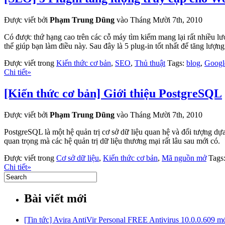
Được viết bởi
Phạm Trung Dũng
vào Tháng Mười 7th, 2010
Có được thứ hạng cao trên các cỗ máy tìm kiếm mang lại rất nhiều lượ
thể giúp bạn làm điều này. Sau đây là 5 plug-in tốt nhất để tăng lượng
Được viết trong
Kiến thức cơ bản
,
SEO
,
Thủ thuật
Tags:
blog
,
Googl
Chi tiết»
[Kiến thức cơ bản] Giới thiệu PostgreSQL
Được viết bởi
Phạm Trung Dũng
vào Tháng Mười 7th, 2010
PostgreSQL là một hệ quản trị cơ sở dữ liệu quan hệ và đối tượng 
quan trọng mà các hệ quản trị dữ liệu thương mại rất lâu sau mới có.
Được viết trong
Cơ sở dữ liệu
,
Kiến thức cơ bản
,
Mã nguồn mở
Tags
Chi tiết»
Bài viết mới
[Tin tức] Avira AntiVir Personal FREE Antivirus 10.0.0.609 m