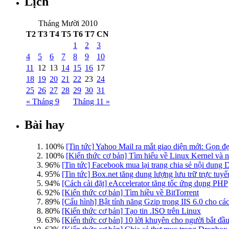
Lịch
Tháng Mười 2010
T2
T3
T4
T5
T6
T7
CN
1
2
3
4
5
6
7
8
9
10
11
12
13
14
15
16
17
18
19
20
21
22
23
24
25
26
27
28
29
30
31
« Tháng 9
Tháng 11 »
Bài hay
100%
[Tin tức] Yahoo Mail ra mắt giao diện mới: Gọn đẹ
100%
[Kiến thức cơ bản] Tìm hiểu về Linux Kernel và
96%
[Tin tức] Facebook mua lại trang chia sẻ nội dung 
95%
[Tin tức] Box.net tăng dung lượng lưu trữ trực tuy
94%
[Cách cài đặt] eAccelerator tăng tốc ứng dụng PHP
92%
[Kiến thức cơ bản] Tìm hiều về BitTorrent
89%
[Cấu hình] Bật tính năng Gzip trong IIS 6.0 cho c
80%
[Kiến thức cơ bản] Tạo tin .ISO trên Linux
63%
[Kiến thức cơ bản] 10 lời khuyên cho người bắt đ