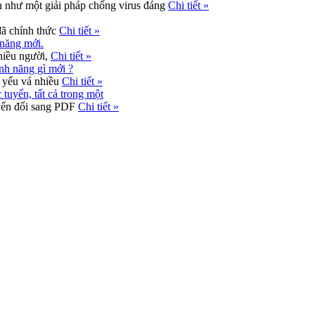
n như một giải pháp chống virus đáng
Chi tiết »
đã chính thức
Chi tiết »
 năng mới.
nhiều người,
Chi tiết »
nh năng gì mới ?
 yếu vá nhiều
Chi tiết »
tuyến, tất cả trong một
uyển đổi sang PDF
Chi tiết »