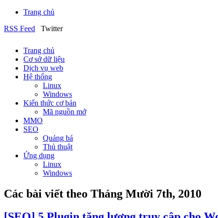
Trang chủ
RSS Feed
Twitter
Trang chủ
Cơ sở dữ liệu
Dịch vụ web
Hệ thống
Linux
Windows
Kiến thức cơ bản
Mã nguồn mở
MMO
SEO
Quảng bá
Thủ thuật
Ứng dụng
Linux
Windows
Các bài viết theo Tháng Mười 7th, 2010
[SEO] 5 Plugin tăng lượng truy cập cho W