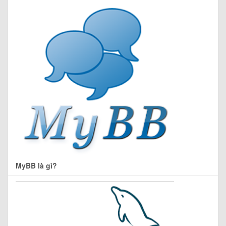
MyBB là gì?