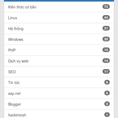
Kiến thức cơ bản
72
Linux
44
Hệ thống
31
Windows
30
PHP
15
Dịch vụ web
14
SEO
11
Tin tức
8
asp.net
5
Blogger
3
hackintosh
1