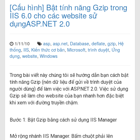
[Cấu hình] Bật tính năng Gzip trong
IIS 6.0 cho các website sử
dụngASP.NET 2.0
1/11/10
asp
,
asp.net
,
Database
,
deflate
,
gzip
,
Hệ
thống
,
IIS
,
Kiến thức cơ bản
,
Microsoft
,
trình duyệt
,
Ứng
dụng
,
website
,
Windows
Trong bài viết này chúng tôi sẽ hướng dẫn bạn cách bật
tính năng Gzip (nén dữ liệu để gửi về trình duyệt của
người dùng) để làm việc với ASP.NET 2.0. Việc sử dụng
Gzip sẽ làm cho website của bạn nhanh hơn đặc biệt
khi xem với đường truyền chậm.
Bước 1: Bật Gzip bằng cách sử dụng IIS Manager
Mở rộng nhánh IIS Manager. Bấm chuột phải lên