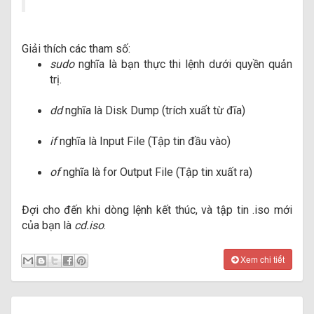
Giải thích các tham số:
sudo
nghĩa là bạn thực thi lệnh dưới quyền quản
trị.
dd
nghĩa là Disk Dump (trích xuất từ đĩa)
if
nghĩa là Input File (Tập tin đầu vào)
of
nghĩa là for Output File (Tập tin xuất ra)
Đợi cho đến khi dòng lệnh kết thúc, và tập tin .iso mới
của bạn là
cd.iso
.
Xem chi tiết