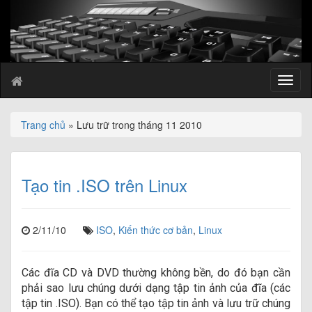
T
o
g
g
Trang chủ
» Lưu trữ trong tháng 11 2010
l
e
n
a
Tạo tin .ISO trên Linux
v
i
g
2/11/10
ISO
,
Kiến thức cơ bản
,
Linux
a
t
i
Các đĩa CD và DVD thường không bền, do đó bạn cần
o
phải sao lưu chúng dưới dạng tập tin ảnh của đĩa (các
n
tập tin .ISO). Bạn có thể tạo tập tin ảnh và lưu trữ chúng