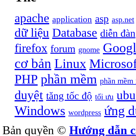
apache
asp
application
asp.net
dữ liệu
Database
diễn đàn
Googl
firefox
forum
gnome
cơ bản
Linux
Microsof
phần mềm
PHP
phần mềm 
duyệt
ubu
tăng tốc độ
tối ưu
Windows
ứng d
wordpress
Bản quyền ©
Hướng dẫn c