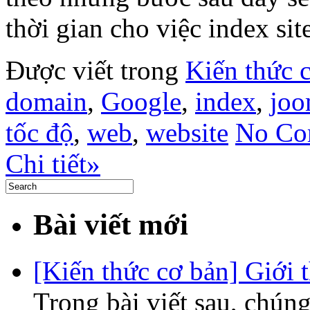
thời gian cho việc index sit
Được viết trong
Kiến thức 
domain
,
Google
,
index
,
joo
tốc độ
,
web
,
website
No Co
Chi tiết»
Bài viết mới
[Kiến thức cơ bản] Giới 
Trong bài viết sau, chúng