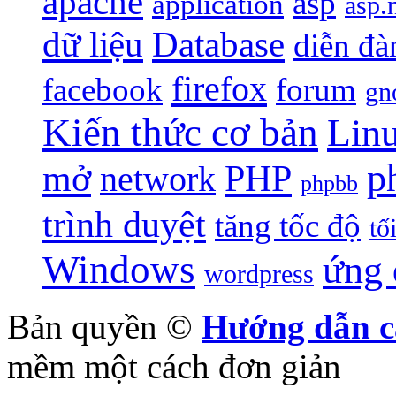
apache
asp
application
asp.
dữ liệu
Database
diễn đà
firefox
facebook
forum
gn
Kiến thức cơ bản
Lin
p
mở
PHP
network
phpbb
trình duyệt
tăng tốc độ
tố
Windows
ứng
wordpress
Bản quyền ©
Hướng dẫn c
mềm một cách đơn giản