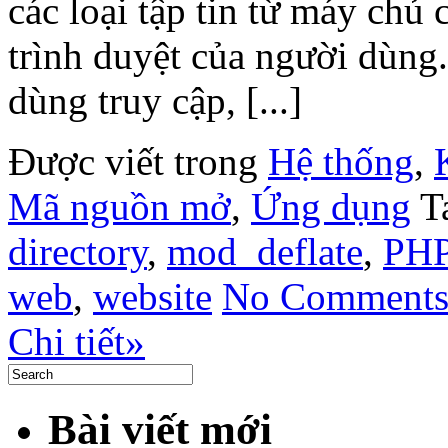
các loại tập tin từ máy chủ 
trình duyệt của người dùng
dùng truy cập, [...]
Được viết trong
Hệ thống
,
Mã nguồn mở
,
Ứng dụng
T
directory
,
mod_deflate
,
PH
web
,
website
No Comments
Chi tiết»
Bài viết mới