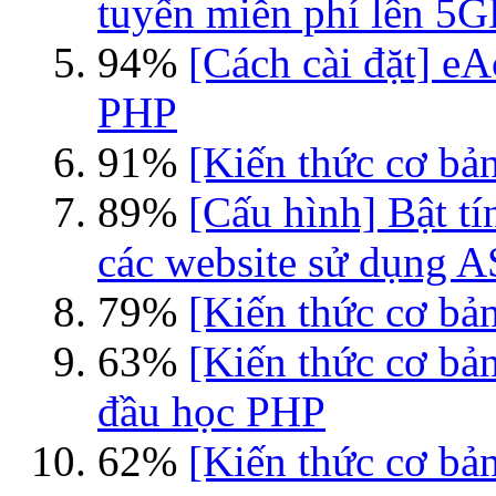
tuyến miễn phí lên 5
94%
[Cách cài đặt] eA
PHP
91%
[Kiến thức cơ bản
89%
[Cấu hình] Bật tí
các website sử dụng 
79%
[Kiến thức cơ bản
63%
[Kiến thức cơ bả
đầu học PHP
62%
[Kiến thức cơ bả