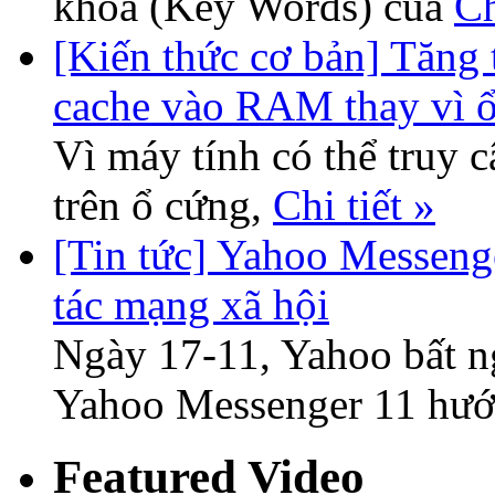
khóa (Key Words) của
Ch
[Kiến thức cơ bản] Tăng 
cache vào RAM thay vì 
Vì máy tính có thể truy
trên ổ cứng,
Chi tiết »
[Tin tức] Yahoo Messeng
tác mạng xã hội
Ngày 17-11, Yahoo bất n
Yahoo Messenger 11 hướ
Featured Video