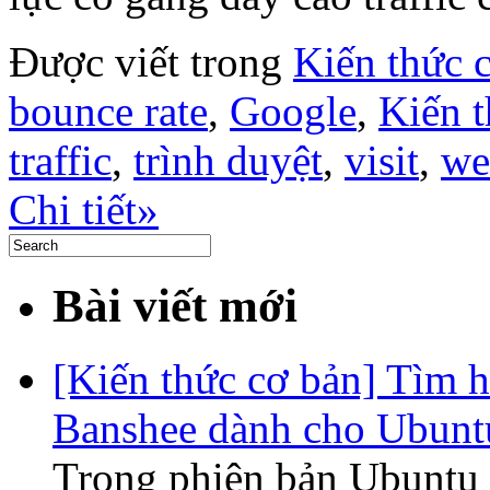
Được viết trong
Kiến thức 
bounce rate
,
Google
,
Kiến t
traffic
,
trình duyệt
,
visit
,
we
Chi tiết»
Bài viết mới
[Kiến thức cơ bản] Tìm 
Banshee dành cho Ubunt
Trong phiên bản Ubuntu 1