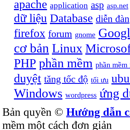
apache
asp
application
asp.net
dữ liệu
Database
diễn đàn
Googl
firefox
forum
gnome
cơ bản
Linux
Microsof
phần mềm
PHP
phần mềm 
duyệt
ubu
tăng tốc độ
tối ưu
Windows
ứng d
wordpress
Bản quyền ©
Hướng dẫn c
mềm một cách đơn giản