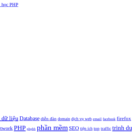
ầu học PHP
 dữ liệu
Database
firefox
diễn đàn
domain
dịch vụ web
email
facebook
phần mềm
PHP
trình d
etwork
SEO
top
tiện ích
traffic
phpbb