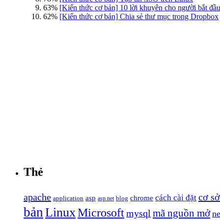
63%
[Kiến thức cơ bản] 10 lời khuyên cho người bắt đ
62%
[Kiến thức cơ bản] Chia sẻ thư mục trong Dropbox
Thẻ
apache
cơ sở
cách cài đặt
asp
chrome
application
blog
asp.net
bản
Linux
Microsoft
mã nguồn mở
mysql
n