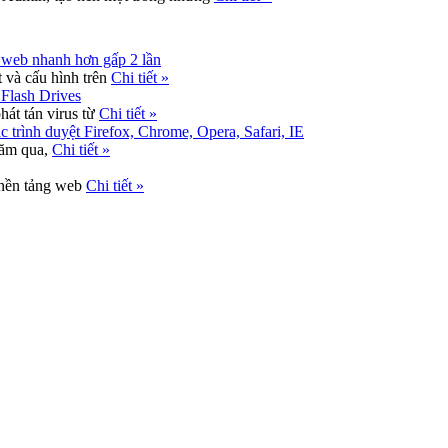
 web nhanh hơn gấp 2 lần
 và cấu hình trên
Chi tiết »
 Flash Drives
hát tán virus từ
Chi tiết »
 trình duyệt Firefox, Chrome, Opera, Safari, IE
 năm qua,
Chi tiết »
 nền tảng web
Chi tiết »