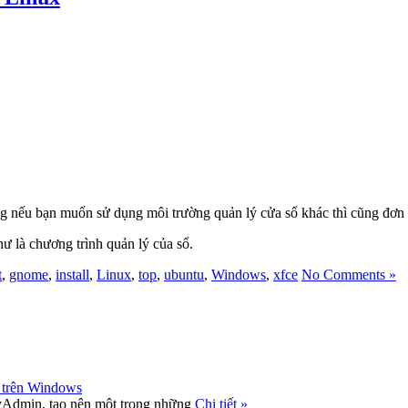
 nếu bạn muốn sử dụng môi trường quản lý cửa sổ khác thì cũng đơn 
 là chương trình quản lý của sổ.
t
,
gnome
,
install
,
Linux
,
top
,
ubuntu
,
Windows
,
xfce
No Comments »
 trên Windows
Admin, tạo nên một trong những
Chi tiết »