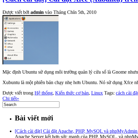
Được viết bởi
admin
vào Tháng Chín 5th, 2010
Mặc định Ubuntu sử dụng môi trường quản lý cửa sổ là Gnome nhưng
Xubuntu là một phiên bản chạy nhẹ hơn Ubuntu. Nó sử dụng Xfce như
Được viết trong
Hệ thống
,
Kiến thức cơ bản
,
Linux
Tags:
cách cài đặ
Chi tiết»
Bài viết mới
[Cách cài đặt] Cài đặt Apache, PHP, MySQL và phpMyAdmin
Apache Server kết hợp sức mạnh của PHP, MySQL, và phpMy