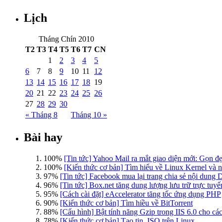
Lịch
Tháng Chín 2010
T2
T3
T4
T5
T6
T7
CN
1
2
3
4
5
6
7
8
9
10
11
12
13
14
15
16
17
18
19
20
21
22
23
24
25
26
27
28
29
30
« Tháng 8
Tháng 10 »
Bài hay
100%
[Tin tức] Yahoo Mail ra mắt giao diện mới: Gọn đẹ
100%
[Kiến thức cơ bản] Tìm hiểu về Linux Kernel và
97%
[Tin tức] Facebook mua lại trang chia sẻ nội dung 
96%
[Tin tức] Box.net tăng dung lượng lưu trữ trực tuy
95%
[Cách cài đặt] eAccelerator tăng tốc ứng dụng PHP
90%
[Kiến thức cơ bản] Tìm hiều về BitTorrent
88%
[Cấu hình] Bật tính năng Gzip trong IIS 6.0 cho c
78%
[Kiến thức cơ bản] Tạo tin .ISO trên Linux