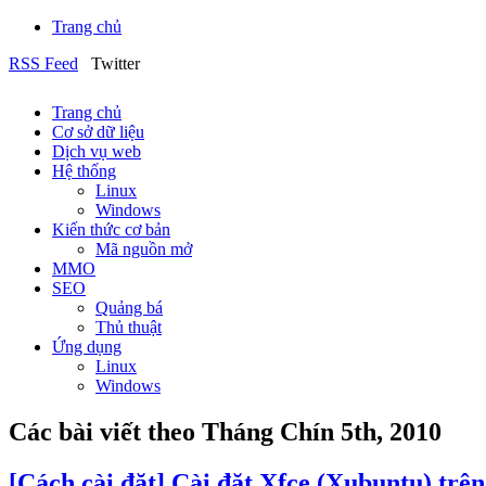
Trang chủ
RSS Feed
Twitter
Trang chủ
Cơ sở dữ liệu
Dịch vụ web
Hệ thống
Linux
Windows
Kiến thức cơ bản
Mã nguồn mở
MMO
SEO
Quảng bá
Thủ thuật
Ứng dụng
Linux
Windows
Các bài viết theo Tháng Chín 5th, 2010
[Cách cài đặt] Cài đặt Xfce (Xubuntu) trê