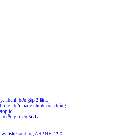
p, nhanh hơn gấp 2 lần..
 những chức năng chính của chúng
Drop.io
ến miễn phí lên 5GB
ác website sử dụng ASP.NET 2.0