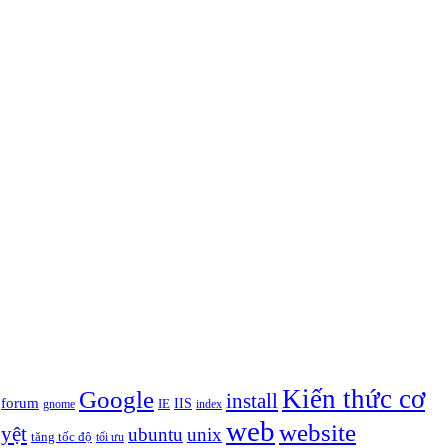
Kiến thức cơ
Google
install
forum
IIS
IE
gnome
index
web
website
uyệt
ubuntu
unix
tăng tốc độ
tối ưu