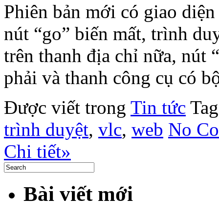
Phiên bản mới có giao diện
nút “go” biến mất, trình duy
trên thanh địa chỉ nữa, nú
phải và thanh công cụ có b
Được viết trong
Tin tức
Tag
trình duyệt
,
vlc
,
web
No Co
Chi tiết»
Bài viết mới