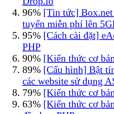
Drop.io
96%
[Tin tức] Box.net
tuyến miễn phí lên 5
95%
[Cách cài đặt] eA
PHP
90%
[Kiến thức cơ bản
89%
[Cấu hình] Bật tí
các website sử dụng 
79%
[Kiến thức cơ bản
63%
[Kiến thức cơ bả