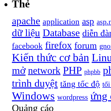
Thẻ
apache
asp
application
asp.
dữ liệu
Database
diễn đà
firefox
forum
facebook
gn
Kiến thức cơ bản
Lin
p
PHP
mở
network
phpbb
trình duyệt
tăng tốc độ
tối
Windows
ứng
wordpress
Quảng cáo