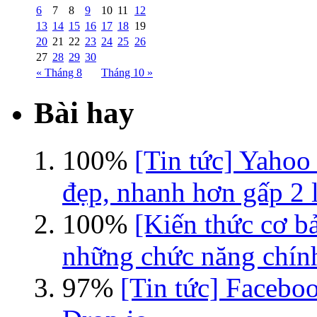
6
7
8
9
10
11
12
13
14
15
16
17
18
19
20
21
22
23
24
25
26
27
28
29
30
« Tháng 8
Tháng 10 »
Bài hay
100%
[Tin tức] Yahoo
đẹp, nhanh hơn gấp 2 l
100%
[Kiến thức cơ b
những chức năng chín
97%
[Tin tức] Faceboo