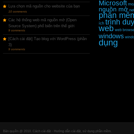
Microsoft
moz
Lựa chọn mã nguồn cho website của bạn
nguồn mở
ne
10 comments
phần mề
Các hệ thống web mã nguồn mở (Open
trình du
ích
Source System) phổ biến trên thế giới
web
web browse
9 comments
windows
wind
[Cách cài đặt] Tạo blog với WordPress (phần
dụng
3)
9 comments
Bản quyền @ 2010. Cách cài đặt - Hướng dẫn cài đặt, sử dụng phần mềm.