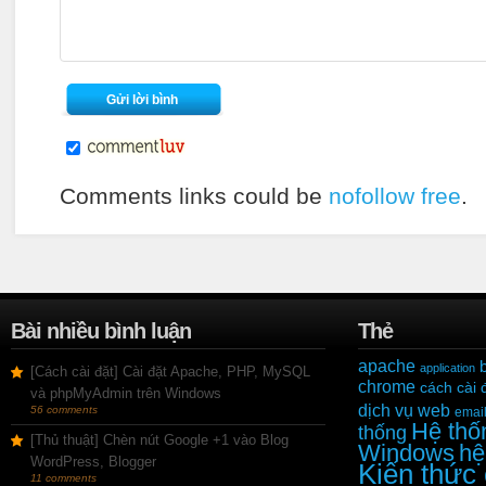
Comments links could be
nofollow free
.
Bài nhiều bình luận
Thẻ
apache
application
[Cách cài đặt] Cài đặt Apache, PHP, MySQL
chrome
cách cài 
và phpMyAdmin trên Windows
dịch vụ web
56 comments
emai
Hệ thố
thống
[Thủ thuật] Chèn nút Google +1 vào Blog
Windows
hệ
WordPress, Blogger
Kiến thức
11 comments