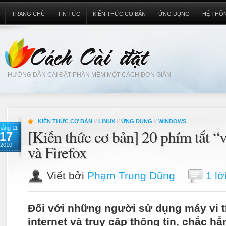
TRANG CHỦ
TIN TỨC
KIẾN THỨC CƠ BẢN
ỨNG DỤNG
HỆ THỐ
HƯỚNG DẪN CÀI ĐẶT PHẦN MỀM MỘT CÁCH ĐƠN GIẢN
KIẾN THỨC CƠ BẢN
//
LINUX
//
ỨNG DỤNG
//
WINDOWS
háng 11
[Kiến thức cơ bản] 20 phím tắt “v
17
2010
và Firefox
Viết bởi
Phạm Trung Dũng
1 lờ
Đối với những người sử dụng máy vi tí
internet và truy cập thông tin, chắc hẳ