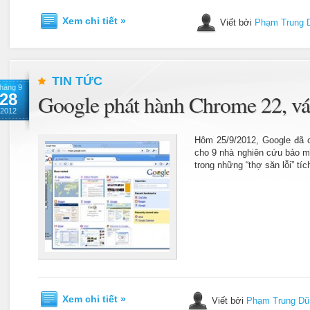
Xem chi tiết »
Viết bởi
Phạm Trung 
TIN TỨC
háng 9
28
Google phát hành Chrome 22, vá
2012
Hôm 25/9/2012, Google đã c
cho 9 nhà nghiên cứu bảo m
trong những “thợ săn lỗi” tí
Xem chi tiết »
Viết bởi
Phạm Trung Dũ