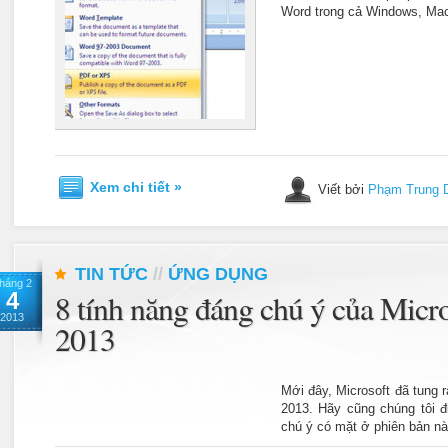
Word trong cả Windows, Mac
Xem chi tiết »
Viết bởi
Phạm Trung 
TIN TỨC
//
ỨNG DỤNG
háng 2
4
8 tính năng đáng chú ý của Micr
2013
2013
Mới đây, Microsoft đã tung 
2013. Hãy cũng chúng tôi 
chú ý có mặt ở phiên bản nà