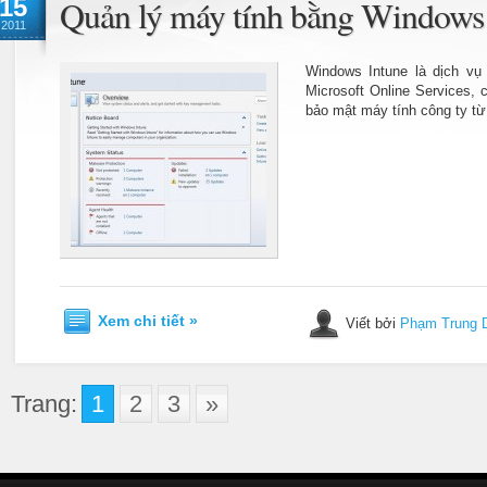
15
Quản lý máy tính bằng Windows
2011
Windows Intune là dịch v
Microsoft Online Services, 
bảo mật máy tính công ty từ
Xem chi tiết »
Viết bởi
Phạm Trung 
Trang:
1
2
3
»