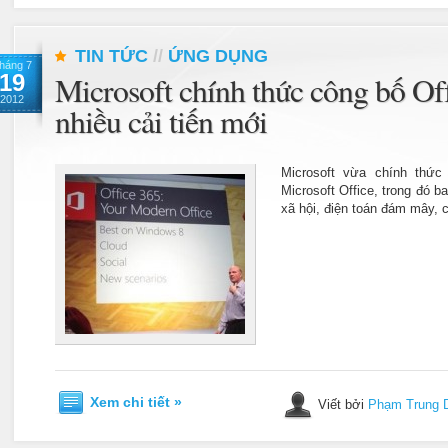
TIN TỨC
//
ỨNG DỤNG
háng 7
19
Microsoft chính thức công bố Of
2012
nhiều cải tiến mới
Microsoft vừa chính thứ
Microsoft Office, trong đó 
xã hội, điện toán đám mây,
Xem chi tiết »
Viết bởi
Phạm Trung 