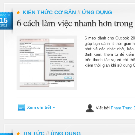
KIẾN THỨC CƠ BẢN
//
ỨNG DỤNG
háng 11
15
6 cách làm việc nhanh hơn tron
2011
6 mẹo dành cho Outlook 20
giúp bạn dành ít thời gian
nhớ về các nhắc nhở, kéo 
đính kèm, thêm từ để kiểm 
trên thanh tác vụ và cải thi
kiệm thời gian khi sử dụng 
Xem chi tiết »
Viết bởi
Phạm Trung 
TIN TỨC
//
ỨNG DỤNG