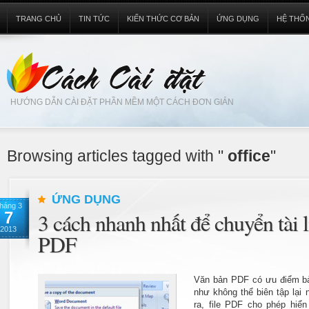
TRANG CHỦ
TIN TỨC
KIẾN THỨC CƠ BẢN
ỨNG DỤNG
HỆ THỐ
HƯỚNG DẪN CÀI ĐẶT PHẦN MỀM MỘT CÁCH ĐƠN GIẢN
Browsing articles tagged with "
office
"
ỨNG DỤNG
háng 3
7
3 cách nhanh nhất để chuyển tài 
2013
PDF
Văn bản PDF có ưu điểm bả
như không thể biên tập lại n
ra, file PDF cho phép hiển