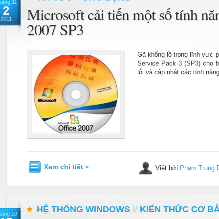
háng 11
2
Microsoft cải tiến một số tính nă
2011
2007 SP3
Gã khổng lồ trong lĩnh vực 
Service Pack 3 (SP3) cho b
lỗi và cập nhật các tính năn
Xem chi tiết »
Viết bởi
Phạm Trung 
HỆ THỐNG WINDOWS
//
KIẾN THỨC CƠ B
háng 10