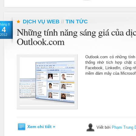
DỊCH VỤ WEB
//
TIN TỨC
háng 8
4
Những tính năng sáng giá của dị
2012
Outlook.com
Outlook.com có những tính
thống nhờ tích hợp chặt 
Facebook, LinkedIn, cũng n
mềm đám mây của Microsof
Xem chi tiết »
Viết bởi
Phạm Trung 