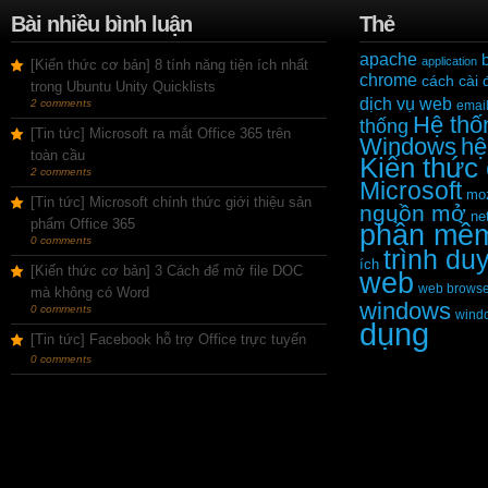
Bài nhiều bình luận
Thẻ
apache
application
[Kiến thức cơ bản] 8 tính năng tiện ích nhất
chrome
cách cài 
trong Ubuntu Unity Quicklists
dịch vụ web
2 comments
emai
Hệ thố
thống
[Tin tức] Microsoft ra mắt Office 365 trên
Windows
hệ
toàn cầu
Kiến thức
2 comments
Microsoft
moz
[Tin tức] Microsoft chính thức giới thiệu sản
nguồn mở
ne
phẩm Office 365
phần mề
0 comments
trình du
ích
[Kiến thức cơ bản] 3 Cách để mở file DOC
web
web browse
mà không có Word
windows
0 comments
wind
dụng
[Tin tức] Facebook hỗ trợ Office trực tuyến
0 comments