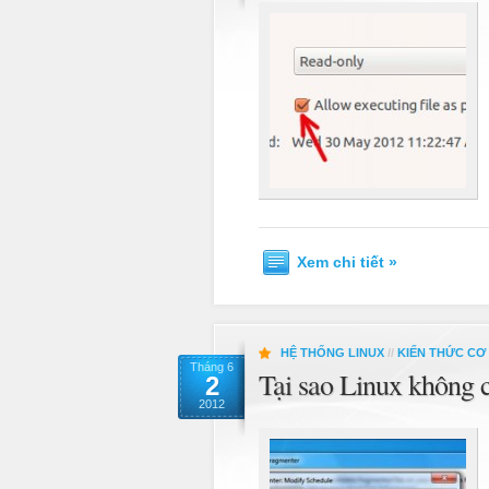
Xem chi tiết »
HỆ THỐNG LINUX
//
KIẾN THỨC CƠ
Tháng 6
Tại sao Linux không
2
2012