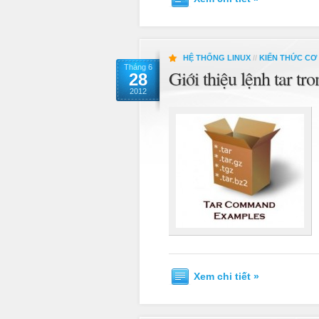
HỆ THỐNG LINUX
//
KIẾN THỨC CƠ
Tháng 6
Giới thiệu lệnh tar tr
28
2012
Xem chi tiết »