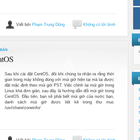
Viết bởi
Phạm Trung Dũng
Không có lời bình
 BẢN
ntOS
Sau khi cài đặt CentOS, đôi khi chúng ta nhận ra rằng thời
gian trong máy không đúng với múi giờ hiện tại mà lại được
đặt mặc định theo múi giờ PST. Việc chỉnh lại múi giờ trong
Linux khá đơn giản, sau đây là hướng dẫn đổi múi giờ trong
CentOS. Đầu tiên, bạn sẽ phải biết múi giờ của nước bạn,
danh sách múi giờ được liệt kê trong thư mục
/usr/share/zoneinfo/