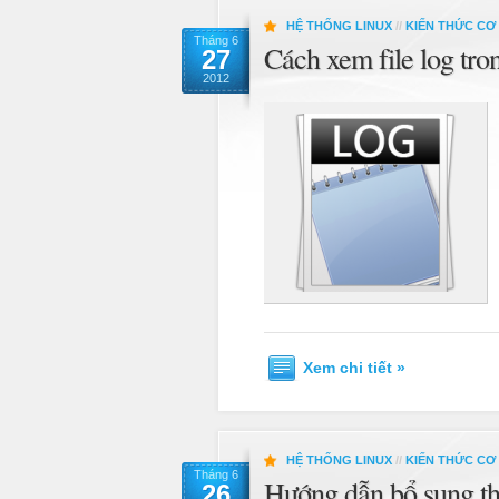
HỆ THỐNG LINUX
//
KIẾN THỨC CƠ
Tháng 6
Cách xem file log tro
27
2012
Xem chi tiết »
HỆ THỐNG LINUX
//
KIẾN THỨC CƠ
Tháng 6
Hướng dẫn bổ sung th
26