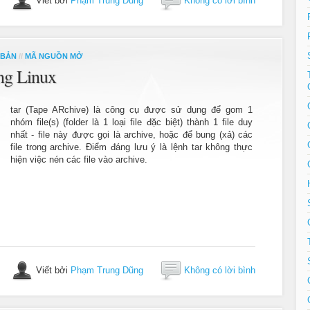
Viết bởi
Phạm Trung Dũng
Không có lời bình
 BẢN
//
MÃ NGUỒN MỞ
ong Linux
tar (Tape ARchive) là công cụ được sử dụng để gom 1
nhóm file(s) (folder là 1 loại file đặc biệt) thành 1 file duy
nhất - file này được gọi là archive, hoặc để bung (xả) các
file trong archive. Điểm đáng lưu ý là lệnh tar không thực
hiện việc nén các file vào archive.
Viết bởi
Phạm Trung Dũng
Không có lời bình