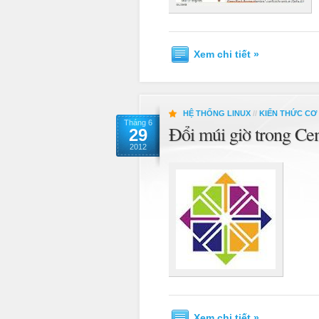
Xem chi tiết »
HỆ THỐNG LINUX
//
KIẾN THỨC CƠ
Tháng 6
Đổi múi giờ trong Ce
29
2012
Xem chi tiết »