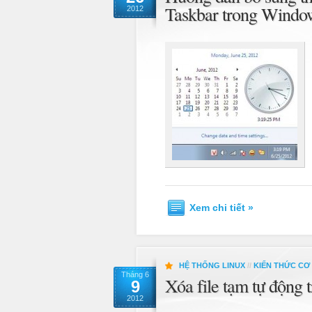
Taskbar trong Windo
2012
Xem chi tiết »
HỆ THỐNG LINUX
//
KIẾN THỨC CƠ
Tháng 6
Xóa file tạm tự động 
9
2012