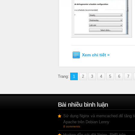
Xem chi tiết »
Trang:
1
2
3
4
5
6
7
Bài nhiều bình luận
Sử dụng Nginx và memcached để tăng t
Apache trên Debian Lenny
8 comments
Hướng dẫn cài đặt Nginx, PHP trên