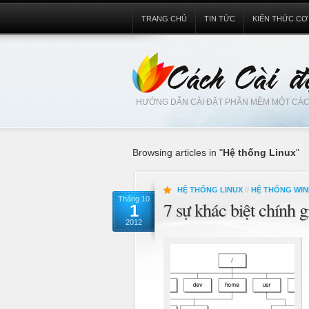
TRANG CHỦ
TIN TỨC
KIẾN THỨC CƠ
HƯỚNG DẪN CÀI ĐẶT PHẦN MỀM MỘT CÁC
Browsing articles in "
Hệ thống Linux
"
HỆ THỐNG LINUX
//
HỆ THỐNG WI
Tháng 10
7 sự khác biệt chính
1
2012