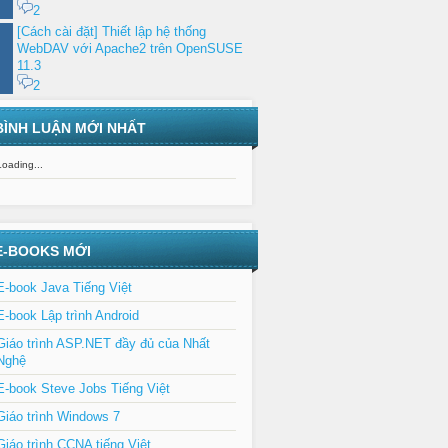
2
[Cách cài đặt] Thiết lập hệ thống
WebDAV với Apache2 trên OpenSUSE
11.3
2
BÌNH LUẬN MỚI NHẤT
Loading...
E-BOOKS MỚI
E-book Java Tiếng Việt
E-book Lập trình Android
Giáo trình ASP.NET đầy đủ của Nhất
Nghệ
E-book Steve Jobs Tiếng Việt
Giáo trình Windows 7
Giáo trình CCNA tiếng Việt