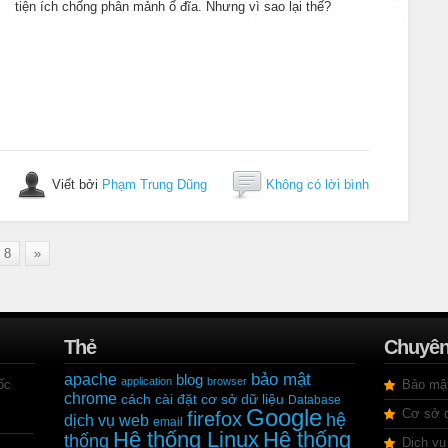
tiện ích chống phân mảnh ổ đĩa. Nhưng vì sao lại thế?
Viết bởi
Phạm Trung Dũng
Không có lời bình
8
»
Thẻ
Chuyê
bảo mật
apache
blog
application
browser
ốc
Bảo mậ
chrome
cách cài đặt
cơ sở dữ liệu
Database
Google
Cơ sở d
firefox
hệ
dịch vụ web
email
Hệ thống Linux
Hệ thống
thống
Dịch vụ