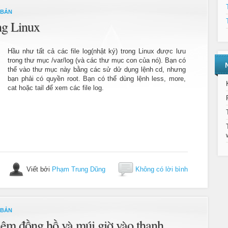
 BẢN
ng Linux
Hầu như tất cả các file log(nhật ký) trong Linux được lưu
trong thư mục /var/log (và các thư mục con của nó). Bạn có
thể vào thư mục này bằng các sử dử dụng lệnh cd, nhưng
bạn phải có quyền root. Bạn có thể dùng lệnh less, more,
cat hoặc tail để xem các file log.
Viết bởi
Phạm Trung Dũng
Không có lời bình
 BẢN
êm đồng hồ và múi giờ vào thanh