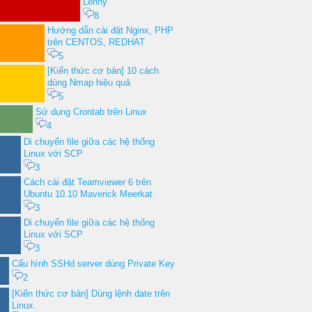
Lenny
8
Hướng dẫn cài đặt Nginx, PHP
trên CENTOS, REDHAT
5
[Kiến thức cơ bản] 10 cách
dùng Nmap hiệu quả
5
Sử dụng Crontab trên Linux
4
Di chuyển file giữa các hệ thống
Linux với SCP
3
Cách cài đặt Teamviewer 6 trên
Ubuntu 10.10 Maverick Meerkat
3
Di chuyển file giữa các hệ thống
Linux với SCP
3
Cấu hình SSHd server dùng Private Key
2
[Kiến thức cơ bản] Dùng lệnh date trên
Linux.