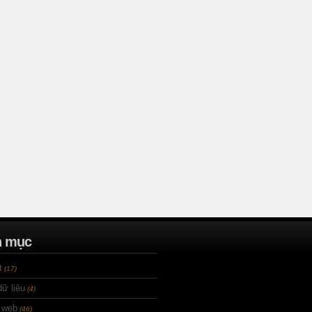
n mục
t
(17)
ữ liệu
(4)
 web
(46)