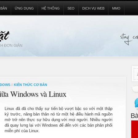
 BẢN
ỨNG DỤNG
HỆ THỐNG
SEO
DỊCH VỤ WEB
MMO
H ĐƠN GIẢN
NDOWS
//
KIẾN THỨC CƠ BẢN
 giữa Windows và Linux
Linux đã đã cho thấy sự tiến bộ vượt bậc so với một thập
kỷ trước, nâng bản thân nó từ một hệ điều hành mã nguồn
Bà
mở trở nên thực sự hữu dụng với mọi người. Nhiều người
đã quay lưng lại với Windows để đến với các bản phân phối
miễn phí của Linux.